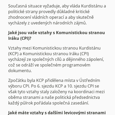
Současná situace vyžaduje, aby vláda Kurdistánu a
politické strany provedly důkladné kritické
zhodnocení vládních operací a aby skutečně
vycházely z uvedených národních zájmů.
Jaké jsou vaše vztahy s Komunistickou stranou
Iráku (CPI)?
Vztahy mezi Komunistickou stranou Kurdistánu
(KCP) a Komunistickou stranou Iráku (CPI)
vycházejí ze společných cílů a dějinného zápolení,
což se odráží ve společném programovém
dokumentu.
Zpočátku byla KCP přidělena místa v Ústředním
výboru CPI. Po 6. sjezdu KCP a 10. sjezdu CPI se
však tyto vztahy staly založeny na koordinaci mezi
oběma stranami a naše politická předsednictva
každý půlrok pořádala společná zasedání.
Jaké máte vztahy s dalšími levicovými stranami