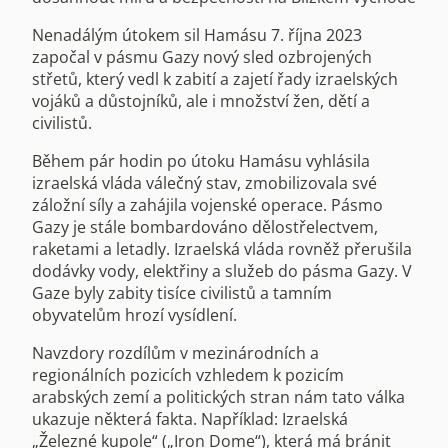
Nenadálým útokem sil Hamásu 7. října 2023
započal v pásmu Gazy nový sled ozbrojených
střetů, který vedl k zabití a zajetí řady izraelských
vojáků a důstojníků, ale i množství žen, dětí a
civilistů.
Během pár hodin po útoku Hamásu vyhlásila
izraelská vláda válečný stav, zmobilizovala své
záložní síly a zahájila vojenské operace. Pásmo
Gazy je stále bombardováno dělostřelectvem,
raketami a letadly. Izraelská vláda rovněž přerušila
dodávky vody, elektřiny a služeb do pásma Gazy. V
Gaze byly zabity tisíce civilistů a tamním
obyvatelům hrozí vysídlení.
Navzdory rozdílům v mezinárodních a
regionálních pozicích vzhledem k pozicím
arabských zemí a politických stran nám tato válka
ukazuje některá fakta. Například: Izraelská
„Železné kupole“ („Iron Dome“), která má bránit