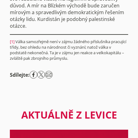
důvod. A mír na Blízkém východě bude zaručen
mírovým a spravedlivým demokratickým řešením
otázky lidu. Kurdistán je podobný palestinské
otázce.
[1]
Válka samozřejmě není v zájmu žádného příslušníka pracující
třídy, bez ohledu na národnost či vyznání; natož válka v
podstatě nekonečná. Ta je v zájmu jen reakce a velkokapitálu –⁠
zvláště pak zbrojního průmyslu.
Sdílejte:
AKTUÁLNĚ Z LEVICE