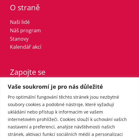
O straně
Naši lidé
Náš program
Stanovy
Kalendář akcí
Zapojte se
Vaše soukromí je pro nás důležité
Vstupte do strany
Registrovaný sympatizant
Pro optimální fungování těchto stránek jsou nezbytné
Přispějte finančně
soubory cookies a podobné nástroje, které vyžadují
ukládání nebo přístup k informacím ve vašem
internetovém prohlížeči. Cookies slouží k uchování vašich
Pro média
nastavení a preferencí, analýze návštěvnosti našich
stránek, aktivaci funkcí sociálních médií a personalizaci