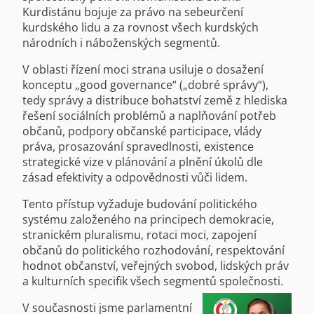
Kurdistánu bojuje za právo na sebeurčení
kurdského lidu a za rovnost všech kurdských
národních i náboženských segmentů.
V oblasti řízení moci strana usiluje o dosažení
konceptu „good governance“ („dobré správy“),
tedy správy a distribuce bohatství země z hlediska
řešení sociálních problémů a naplňování potřeb
občanů, podpory občanské participace, vlády
práva, prosazování spravedlnosti, existence
strategické vize v plánování a plnění úkolů dle
zásad efektivity a odpovědnosti vůči lidem.
Tento přístup vyžaduje budování politického
systému založeného na principech demokracie,
stranickém pluralismu, rotaci moci, zapojení
občanů do politického rozhodování, respektování
hodnot občanství, veřejných svobod, lidských práv
a kulturních specifik všech segmentů společnosti.
V současnosti jsme parlamentní