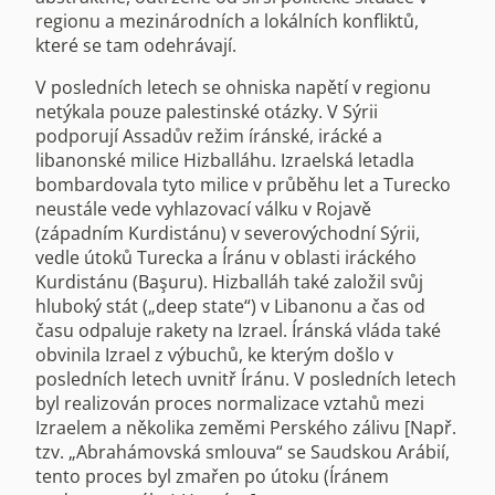
regionu a mezinárodních a lokálních konfliktů,
které se tam odehrávají.
V posledních letech se ohniska napětí v regionu
netýkala pouze palestinské otázky. V Sýrii
podporují Assadův režim íránské, irácké a
libanonské milice Hizballáhu. Izraelská letadla
bombardovala tyto milice v průběhu let a Turecko
neustále vede vyhlazovací válku v Rojavě
(západním Kurdistánu) v severovýchodní Sýrii,
vedle útoků Turecka a Íránu v oblasti iráckého
Kurdistánu (Başuru). Hizballáh také založil svůj
hluboký stát („deep state“) v Libanonu a čas od
času odpaluje rakety na Izrael. Íránská vláda také
obvinila Izrael z výbuchů, ke kterým došlo v
posledních letech uvnitř Íránu. V posledních letech
byl realizován proces normalizace vztahů mezi
Izraelem a několika zeměmi Perského zálivu [Např.
tzv. „Abrahámovská smlouva“ se Saudskou Arábií,
tento proces byl zmařen po útoku (Íránem