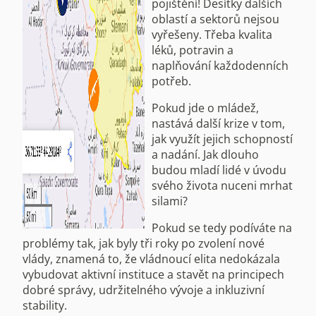
pojištění! Desítky dalších
oblastí a sektorů nejsou
vyřešeny. Třeba kvalita
léků, potravin a
naplňování každodenních
potřeb.
Pokud jde o mládež,
nastává další krize v tom,
jak využít jejich schopností
a nadání. Jak dlouho
budou mladí lidé v úvodu
svého života nuceni mrhat
silami?
Pokud se tedy podíváte na
problémy tak, jak byly tři roky po zvolení nové
vlády, znamená to, že vládnoucí elita nedokázala
vybudovat aktivní instituce a stavět na principech
dobré správy, udržitelného vývoje a inkluzivní
stability.