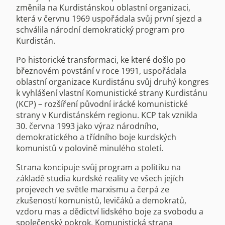
změnila na Kurdistánskou oblastní organizaci,
která v červnu 1969 uspořádala svůj první sjezd a
schválila národní demokratický program pro
Kurdistán.
Po historické transformaci, ke které došlo po
březnovém povstání v roce 1991, uspořádala
oblastní organizace Kurdistánu svůj druhý kongres
k vyhlášení vlastní Komunistické strany Kurdistánu
(KCP) – rozšíření původní irácké komunistické
strany v Kurdistánském regionu. KCP tak vznikla
30. června 1993 jako výraz národního,
demokratického a třídního boje kurdských
komunistů v polovině minulého století.
Strana koncipuje svůj program a politiku na
základě studia kurdské reality ve všech jejích
projevech ve světle marxismu a čerpá ze
zkušeností komunistů, levičáků a demokratů,
vzdoru mas a dědictví lidského boje za svobodu a
společenský pokrok. Komunistická strana