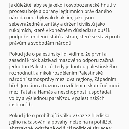
Je důležité, aby se jakékoli osvobozenecké hnutí v
procesu boje a obrany legitimních práv daného
národa neuchylovalo k akcím, jako jsou
sebevražedné atentáty a držení civilistů jako
rukojmích, které v konečném důsledku slouží k
podpoře tendencí států a stran, které se staví proti
právům a svobodám národů.
Pokud jde o palestinský lid, vidíme, že první a
zásadní krok k aktivaci masového odporu začíná
jednotou Palestinců, tedy jednotou palestinského
rozhodnutí, a nikoli rozdělením Palestinské
národní samosprávy mezi dva regiony, Západním
břeh Jordánu a Gazou a rozdělením skutečné moci
mezi Fatah a Hamás a neschopností uspořádat
volby a výslednou paralýzou v palestinských
institucích.
Pokud jde o probíhající válku v Gaze z hlediska
jejího načasování a povahy, nelze na ni pohlížet
abstraktně, odtrženě od širší politické situace v