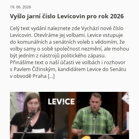
19. 06. 2026
Vyšlo jarní číslo Levicovin pro rok 2026
Celý text vydání naleznete zde Vychází nové číslo
Levicovin. Otevíráme jej volbami. Levice vstupuje
do komunálních a senátních voleb s vědomím, že
volby samy o sobě společnost nezmění, ale mohou
být jedním z nástrojů politického zápasu.
Přinášíme text o naší účasti ve volbách i rozhovor
s Pavlem Čižinským, kandidátem Levice do Senátu
v obvodě Praha […]