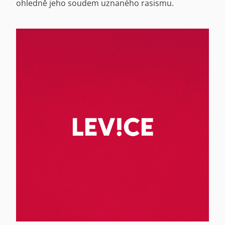
ohledně jeho soudem uznaného rasismu.