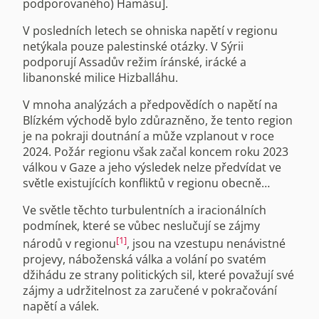
podporovaného) Hamásu].
V posledních letech se ohniska napětí v regionu
netýkala pouze palestinské otázky. V Sýrii
podporují Assadův režim íránské, irácké a
libanonské milice Hizballáhu.
V mnoha analýzách a předpovědích o napětí na
Blízkém východě bylo zdůrazněno, že tento region
je na pokraji doutnání a může vzplanout v roce
2024. Požár regionu však začal koncem roku 2023
válkou v Gaze a jeho výsledek nelze předvídat ve
světle existujících konfliktů v regionu obecně…
Ve světle těchto turbulentních a iracionálních
podmínek, které se vůbec neslučují se zájmy
[1]
národů v regionu
, jsou na vzestupu nenávistné
projevy, náboženská válka a volání po svatém
džihádu ze strany politických sil, které považují své
zájmy a udržitelnost za zaručené v pokračování
napětí a válek.