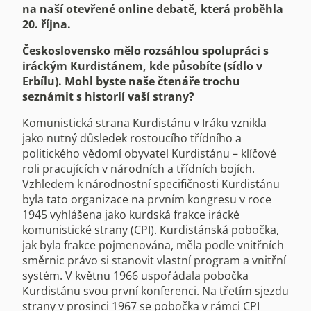
na naší otevřené online debatě, která proběhla
20. října.
Československo mělo rozsáhlou spolupráci s
iráckým Kurdistánem, kde působíte (sídlo v
Erbílu). Mohl byste naše čtenáře trochu
seznámit s historií vaší strany?
Komunistická strana Kurdistánu v Iráku vznikla
jako nutný důsledek rostoucího třídního a
politického vědomí obyvatel Kurdistánu – klíčové
roli pracujících v národních a třídních bojích.
Vzhledem k národnostní specifičnosti Kurdistánu
byla tato organizace na prvním kongresu v roce
1945 vyhlášena jako kurdská frakce irácké
komunistické strany (CPI). Kurdistánská pobočka,
jak byla frakce pojmenována, měla podle vnitřních
směrnic právo si stanovit vlastní program a vnitřní
systém. V květnu 1966 uspořádala pobočka
Kurdistánu svou první konferenci. Na třetím sjezdu
strany v prosinci 1967 se pobočka v rámci CPI