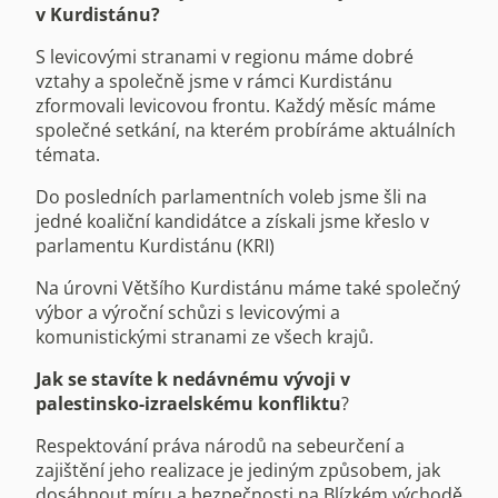
v Kurdistánu?
S levicovými stranami v regionu máme dobré
vztahy a společně jsme v rámci Kurdistánu
zformovali levicovou frontu. Každý měsíc máme
společné setkání, na kterém probíráme aktuálních
témata.
Do posledních parlamentních voleb jsme šli na
jedné koaliční kandidátce a získali jsme křeslo v
parlamentu Kurdistánu (KRI)
Na úrovni Většího Kurdistánu máme také společný
výbor a výroční schůzi s levicovými a
komunistickými stranami ze všech krajů.
Jak se stavíte k nedávnému vývoji v
palestinsko-izraelskému konfliktu
?
Respektování práva národů na sebeurčení a
zajištění jeho realizace je jediným způsobem, jak
dosáhnout míru a bezpečnosti na Blízkém východě