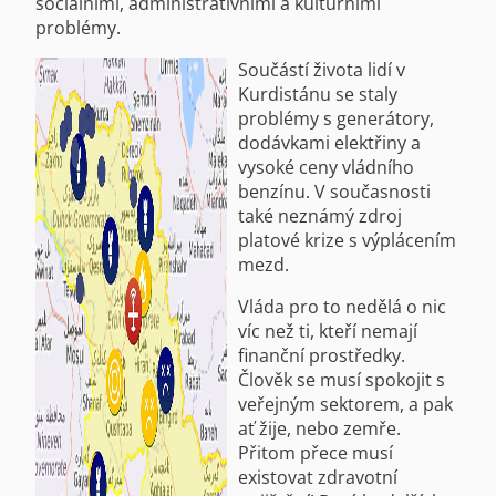
sociálními, administrativními a kulturními
problémy.
Součástí života lidí v
Kurdistánu se staly
problémy s generátory,
dodávkami elektřiny a
vysoké ceny vládního
benzínu. V současnosti
také neznámý zdroj
platové krize s výplácením
mezd.
Vláda pro to nedělá o nic
víc než ti, kteří nemají
finanční prostředky.
Člověk se musí spokojit s
veřejným sektorem, a pak
ať žije, nebo zemře.
Přitom přece musí
existovat zdravotní