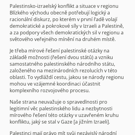
Palestinsko-izraelský konflikt a situace v regionu
Blízkého východu obecně potřebují logický a
racionální diskurz, po kterém v první řadě volají
demokratické a pokrokové síly v Izraeli a Palestině,
a za podpory všech demokratických sil v regionu a
světového veřejného mínění na druhém místě.
Je třeba mírové řešení palestinské otázky na
základě možnosti (řešení dvou států) a vzniku
samostatného palestinského národního státu,
založeného na mezinárodních rezolucích v této
oblasti. To vydláždí cestu, jakou se národy regionu
mohou ve vzájemné koordinaci účastnit
komplexního rozvojového procesu.
Naše strana neuvažuje o spravedlnosti pro
legitimní věc palestinského lidu a nezbytnosti
mírového řešení této otázky v uzavřeném kruhu
konfliktu, jaký se stal v Gaze [a jižním Izraeli].
Palestinci mají právo mít svůj nezávislý národní