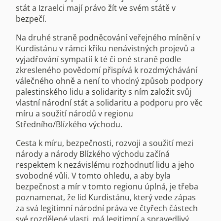
stát a Izraelci mají právo žít ve svém státě v
bezpečí.
Na druhé straně podněcování veřejného mínění v
Kurdistánu v rámci křiku nenávistných projevů a
vyjadřování sympatií k té či oné straně podle
zkresleného povědomí přispívá k rozdmýchávání
válečného ohně a není to vhodný způsob podpory
palestinského lidu a solidarity s ním založit svůj
vlastní národní stát a solidaritu a podporu pro věc
míru a soužití národů v regionu
Středního/Blízkého východu.
Cesta k míru, bezpečnosti, rozvoji a soužití mezi
národy a národy Blízkého východu začíná
respektem k nezávislému rozhodnutí lidu a jeho
svobodné vůli. V tomto ohledu, a aby byla
bezpečnost a mír v tomto regionu úplná, je třeba
poznamenat, že lid Kurdistánu, který vede zápas
za svá legitimní národní práva ve čtyřech částech
své rozdělené vlasti, má legitimní a spravedlivý