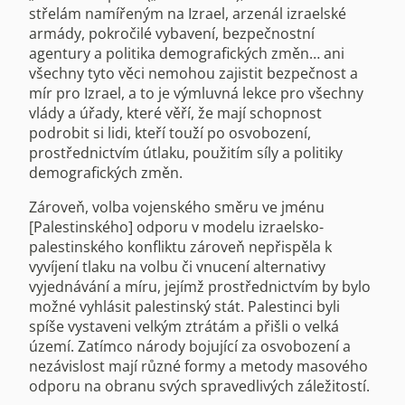
střelám namířeným na Izrael, arzenál izraelské
armády, pokročilé vybavení, bezpečnostní
agentury a politika demografických změn… ani
všechny tyto věci nemohou zajistit bezpečnost a
mír pro Izrael, a to je výmluvná lekce pro všechny
vlády a úřady, které věří, že mají schopnost
podrobit si lidi, kteří touží po osvobození,
prostřednictvím útlaku, použitím síly a politiky
demografických změn.
Zároveň, volba vojenského směru ve jménu
[Palestinského] odporu v modelu izraelsko-
palestinského konfliktu zároveň nepřispěla k
vyvíjení tlaku na volbu či vnucení alternativy
vyjednávání a míru, jejímž prostřednictvím by bylo
možné vyhlásit palestinský stát. Palestinci byli
spíše vystaveni velkým ztrátám a přišli o velká
území. Zatímco národy bojující za osvobození a
nezávislost mají různé formy a metody masového
odporu na obranu svých spravedlivých záležitostí.