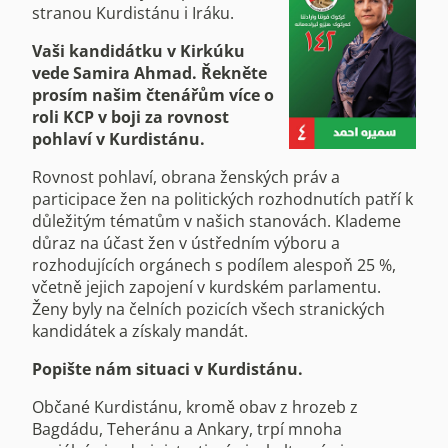
stranou Kurdistánu i Iráku.
Vaši kandidátku v Kirkúku
vede Samira Ahmad. Řekněte
prosím našim čtenářům více o
roli KCP v boji za rovnost
pohlaví v Kurdistánu.
Rovnost pohlaví, obrana ženských práv a
participace žen na politických rozhodnutích patří k
důležitým tématům v našich stanovách. Klademe
důraz na účast žen v ústředním výboru a
rozhodujících orgánech s podílem alespoň 25 %,
včetně jejich zapojení v kurdském parlamentu.
Ženy byly na čelních pozicích všech stranických
kandidátek a získaly mandát.
Popište nám situaci v Kurdistánu.
Občané Kurdistánu, kromě obav z hrozeb z
Bagdádu, Teheránu a Ankary, trpí mnoha