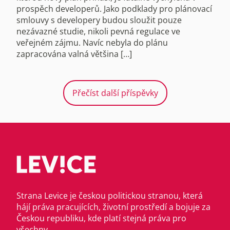
prospěch developerů. Jako podklady pro plánovací
smlouvy s developery budou sloužit pouze
nezávazné studie, nikoli pevná regulace ve
veřejném zájmu. Navíc nebyla do plánu
zapracována valná většina […]
Přečíst další příspěvky
Strana Levice je českou politickou stranou, která
hájí práva pracujících, životní prostředí a bojuje za
Českou republiku, kde platí stejná práva pro
všechny.