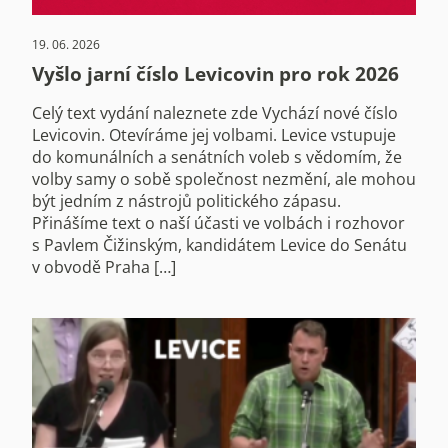
19. 06. 2026
Vyšlo jarní číslo Levicovin pro rok 2026
Celý text vydání naleznete zde Vychází nové číslo
Levicovin. Otevíráme jej volbami. Levice vstupuje
do komunálních a senátních voleb s vědomím, že
volby samy o sobě společnost nezmění, ale mohou
být jedním z nástrojů politického zápasu.
Přinášíme text o naší účasti ve volbách i rozhovor
s Pavlem Čižinským, kandidátem Levice do Senátu
v obvodě Praha […]