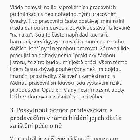
Vláda nemyslí na lidi v prekérních pracovních
podmínkách s neplnohodnotnými pracovními
úvazky. Tito pracovníci často dostávají minimální
mzdu danou smlouvou a zbytek dostávají takzvaně
“na ruku”. Jsou to často například kuchaři,
barmani, servírky, vyhazovači a mnoho a mnoho
dalších, kteří nyní nemohou pracovat. Zároveň lidé
pracující na dohody nemají prakticky žádnou
jistotu, že zítra budou mít ještě práci. Všem těmto
lidem často zbývají pouhé týdny než jim dojdou
finanční prostředky. Zároveň i zaměstnanci s
řádnou pracovní smlouvou jsou vystaveni riziku
propouštění. Opatření vlády nesmí rozšířit počty
lidí bez domova a v tísnivé situaci vůbec!
3. Poskytnout pomoc prodavačkám a
prodavačům v rámci hlídání jejich dětí a
zajištění péče o ně
V tuto chvíli je zajištěné hlídání dětí pouze pro