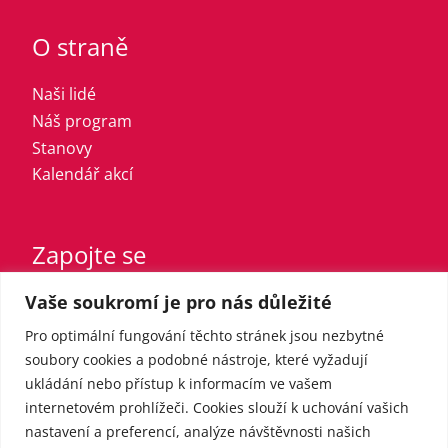
O straně
Naši lidé
Náš program
Stanovy
Kalendář akcí
Zapojte se
Vaše soukromí je pro nás důležité
Vstupte do strany
Registrovaný sympatizant
Pro optimální fungování těchto stránek jsou nezbytné
Přispějte finančně
soubory cookies a podobné nástroje, které vyžadují
ukládání nebo přístup k informacím ve vašem
internetovém prohlížeči. Cookies slouží k uchování vašich
Pro média
nastavení a preferencí, analýze návštěvnosti našich