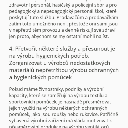
zdravotní personál, hasičský a policejní sbor a pro
pedagogický a nepedagogický personál škol, které
poskytují tuto službu. Prodavačům a prodavačkám
zatím toto umožněno není, přestože oni sami jsou
v nepřetržitém provozu a denně riskují své zdraví
jen proto, abychom se my ostatní mohli najíst.
4. Přetvořit některé služby a přesunout je
na výrobu hygienických potřeb.
Zorganizovat u výrobců nedostatkových
materiálů nepřetržitou výrobu ochranných
a hygienických pomůcek
Pokud máme živnostníky, podniky a výrobní
kapacity, které se zaměřují na výrobu textilu a
sportovních pomůcek, je nasnadě přesměrovat
jejich využití na výrobu některých ochranných
pomůcek, jako jsou roušky nebo rukavice.
Patřičně
vybavená výrobní zařízení má vláda motivovat k
přesměrování produkce na výrobu ventilátorů,