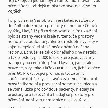
nejrůznějších jednání byl o tomto informován i Váš
předchůdce, tehdejší ministr zdravotnictví Adam
Vojtěch.
To, proč se na Vás obracím je skutečnost, že do
dnešního dne nejsou prostory nemocnice Orlová
využity, i když již při rozhodování o jejím uzavření
bylo ze strany vedení kraje tvrzeno, že prostory
nemocnice budou urychleně smysluplně využity v
zájmu zlepšení lékařské péče občanů našeho
regionu. Bohužel se tak do dnešního dne nestalo,
a tak prostory pro 300 lůžek, které jsou všechny
napojeny na centrální přívod kyslíku, jsou stále
prázdné, s výjimkou lůžek DIOP a LDN, jichž je něco
přes 60. Překvapující pro nás je to, že ani v
současné době, kdy se stavěly za nemalé finanční
prostředky polní a provizorní nemocnice, hledala
se volná lůžka pro covidové pacienty, hledaly se
prostory pro testování a hledají se prostory pro
očkování, není tato nemocnice nijak využita!