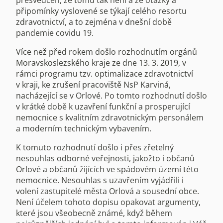
přesvědčen, že tomu tak není a že otázky a
připomínky vyslovené se týkají celého resortu
zdravotnictví, a to zejména v dnešní době
pandemie covidu 19.
Více než před rokem došlo rozhodnutím orgánů
Moravskoslezského kraje ze dne 13. 3. 2019, v
rámci programu tzv. optimalizace zdravotnictví
v kraji, ke zrušení pracoviště NsP Karviná,
nacházející se v Orlové. Po tomto rozhodnutí došlo
v krátké době k uzavření funkční a prosperující
nemocnice s kvalitním zdravotnickým personálem
a moderním technickým vybavením.
K tomuto rozhodnutí došlo i přes zřetelný
nesouhlas odborné veřejnosti, jakožto i občanů
Orlové a občanů žijících ve spádovém území této
nemocnice. Nesouhlas s uzavřením vyjádřili i
volení zastupitelé města Orlová a sousední obce.
Není účelem tohoto dopisu opakovat argumenty,
které jsou všeobecně známé, když během