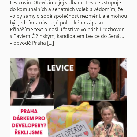
Levicovin. Otevíráme jej volbami. Levice vstupuje
do komunálních a senátních voleb s vědomím, že
volby samy o sobě společnost nezmění, ale mohou
být jedním z nástrojů politického zápasu.
Přinášíme text o naší účasti ve volbách i rozhovor
s Pavlem Čižinským, kandidátem Levice do Senátu
v obvodě Praha […]