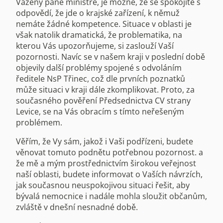
Vážený pane ministře, je možné, že se spokojíte s
odpovědí, že jde o krajské zařízení, k němuž
nemáte žádné kompetence. Situace v oblasti je
však natolik dramatická, že problematika, na
kterou Vás upozorňujeme, si zaslouží Vaší
pozornosti. Navíc se v našem kraji v poslední době
objevily další problémy spojené s odvoláním
ředitele NsP Třinec, což dle prvních poznatků
může situaci v kraji dále zkomplikovat. Proto, za
současného pověření Předsednictva CV strany
Levice, se na Vás obracím s tímto neřešeným
problémem.
Věřím, že Vy sám, jakož i Vaši podřízeni, budete
věnovat tomuto podnětu potřebnou pozornost. a
že mě a mým prostřednictvím širokou veřejnost
naší oblasti, budete informovat o Vaších návrzích,
jak současnou neuspokojivou situaci řešit, aby
bývalá nemocnice i nadále mohla sloužit občanům,
zvláště v dnešní nesnadné době.