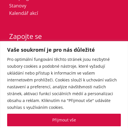
Stanovy
Kalendář akcí
Zapojte se
Vaše soukromí je pro nás důležité
Vstupte do strany
Registrovaný sympatizant
Pro optimální fungování těchto stránek jsou nezbytné
Přispějte finančně
soubory cookies a podobné nástroje, které vyžadují
ukládání nebo přístup k informacím ve vašem
internetovém prohlížeči. Cookies slouží k uchování vašich
Pro média
nastavení a preferencí, analýze návštěvnosti našich
stránek, aktivaci funkcí sociálních médií a personalizaci
obsahu a reklam. Kliknutím na "Přijmout vše" udáváte
Kontakt
souhlas s využíváním cookies.
Tiskové zprávy
Přijmout vše