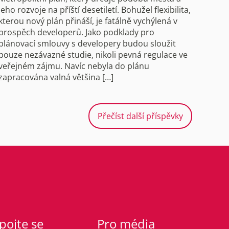
jeho rozvoje na příští desetiletí. Bohužel flexibilita,
kterou nový plán přináší, je fatálně vychýlená v
prospěch developerů. Jako podklady pro
plánovací smlouvy s developery budou sloužit
pouze nezávazné studie, nikoli pevná regulace ve
veřejném zájmu. Navíc nebyla do plánu
zapracována valná většina […]
Přečíst další příspěvky
pojte se
Pro média