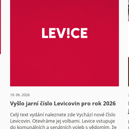
19. 06. 2026
Vyšlo jarní číslo Levicovin pro rok 2026
Celý text vydání naleznete zde Vychází nové číslo
Levicovin. Otevíráme jej volbami. Levice vstupuje
do komunálních a senátních voleb s vědomím, že