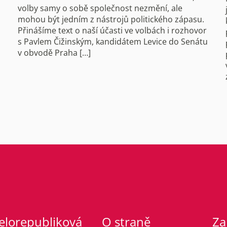
volby samy o sobě společnost nezmění, ale
mohou být jedním z nástrojů politického zápasu.
Přinášíme text o naší účasti ve volbách i rozhovor
s Pavlem Čižinským, kandidátem Levice do Senátu
v obvodě Praha […]
elorepubliková
O straně
Za