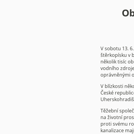
Ob
V sobotu 13. 6.
štěrkopísku v 
několik tisíc 
vodního zdroje
oprávněnými o
V blízkosti něk
České republic
Uherskohradišť
Těžební společ
na životní pro
proti svému ro
kanalizace maj