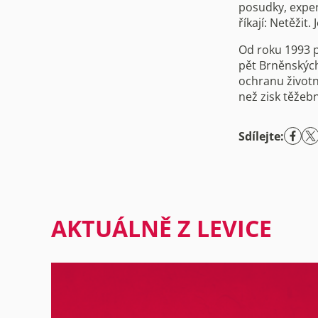
posudky, exper
říkají: Netěžit.
Od roku 1993 p
pět Brněnských
ochranu životní
než zisk těžebn
Sdílejte:
AKTUÁLNĚ Z LEVICE