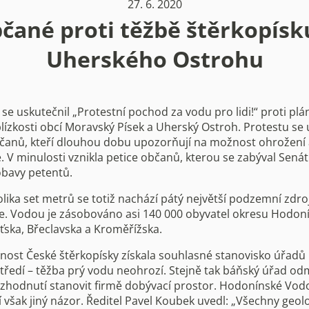
27. 6. 2020
čané proti těžbě štěrkopísk
Uherského Ostrohu
 se uskutečnil „Protestní pochod za vodu pro lidi!“ proti pl
blízkosti obcí Moravský Písek a Uherský Ostroh. Protestu se 
občanů, kteří dlouhou dobu upozorňují na možnost ohrožení
. V minulosti vznikla petice občanů, kterou se zabýval Senát
bavy petentů.
olika set metrů se totiž nachází pátý nejvě
tší podzemní zdroj
e. Vodou je zásobováno asi 140 000 obyvatel okresu Hodonín
ska, Břeclavska a Kroměřížska.
nost České štěrkopísky získala souhlasné stanovisko úřadů k
středí – těžba prý vodu neohrozí. Stejně tak báňský úřad odm
zhodnutí stanovit firmě dobývací prostor. Hodonínské Vod
í však jiný názor. Ředitel Pavel Koubek uvedl: „Všechny geol