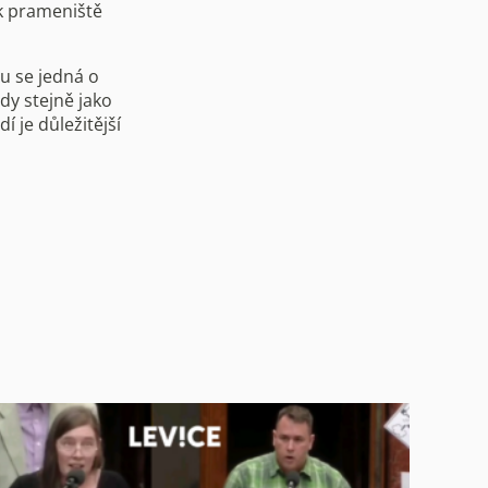
ík prameniště
u se jedná o
dy stejně jako
í je důležitější