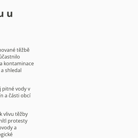
u u
ánované těžbě
účastnilo
 a kontaminace
 a shledal
 pitné vody v
 a části obcí
 vlivu těžby
ítl protesty
ovody a
ogické