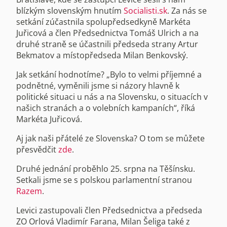
blízkým slovenským hnutím
Socialisti.sk
. Za nás se
setkání zúčastnila spolupředsedkyně Markéta
Juřicová a člen Předsednictva Tomáš Ulrich a na
druhé straně se účastnili předseda strany Artur
Bekmatov a místopředseda Milan Benkovský.
Jak setkání hodnotíme? „Bylo to velmi příjemné a
podnětné, vyměnili jsme si názory hlavně k
politické situaci u nás a na Slovensku, o situacích v
našich stranách a o volebních kampaních“, říká
Markéta Juřicová.
Aj jak naši přátelé ze Slovenska? O tom se můžete
přesvědčit
zde
.
Druhé jednání proběhlo 25. srpna na Těšínsku.
Setkali jsme se s polskou parlamentní stranou
Razem
.
Levici zastupovali člen Předsednictva a předseda
ZO Orlová Vladimír Farana, Milan Šeliga také z