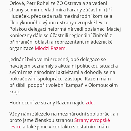
Orlové, Petr Rohel ze ZO Ostrava a za vedení
strany se mimo Vladimíra Farany zúčastnil i Jiří
Hudeček, předseda naší mezinárodní komise a
člen ýkonného výboru Strany evropské levice.
Polskou delegaci neformálně vedl poslanec Maciej
Konieczny dále se účastnili regionální činitelé z
příhraniční oblasti a reprezentant mládežnické
organizace
Młodzi Razem
.
Jednání bylo velmi srdečné, obě delegace se
navzájem seznámily s aktuální politickou situací a
svými mezinárodními aktivitami a dohodly se na
pokračování spolupráce. Zástupci Razem nám
přislíbili podpořit volební kampaň v Olomouckém
kraji.
Hodnocení ze strany Razem najde
zde
.
Vždy nám záleželo na mezinárodní spolupráci, a i
proto jsme členskou stranou
Strany evropské
levice
a také jsme v kontaktu s ostatními nám