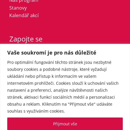
Stanovy
Kalendář akcí
Zapojte se
Vaše soukromí je pro nás důležité
Vstupte do strany
Registrovaný sympatizant
Pro optimální fungování těchto stránek jsou nezbytné
Přispějte finančně
soubory cookies a podobné nástroje, které vyžadují
ukládání nebo přístup k informacím ve vašem
internetovém prohlížeči. Cookies slouží k uchování vašich
Pro média
nastavení a preferencí, analýze návštěvnosti našich
stránek, aktivaci funkcí sociálních médií a personalizaci
obsahu a reklam. Kliknutím na "Přijmout vše" udáváte
Kontakt
souhlas s využíváním cookies.
Tiskové zprávy
Přijmout vše