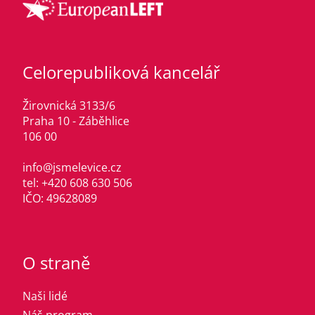
Celorepubliková kancelář
Žirovnická 3133/6
Praha 10 - Záběhlice
106 00
info@jsmelevice.cz
tel: +420 608 630 506
IČO: 49628089
O straně
Naši lidé
Náš program