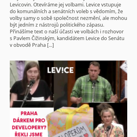
Levicovin. Otevíráme jej volbami. Levice vstupuje
do komunálních a senátních voleb s vědomím, že
volby samy o sobě společnost nezmění, ale mohou
být jedním z nástrojů politického zápasu.
Přinášíme text o naší účasti ve volbách i rozhovor
s Pavlem Čižinským, kandidátem Levice do Senátu
v obvodě Praha […]