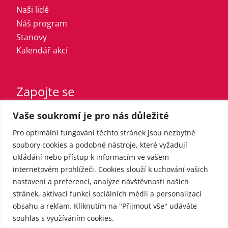
Naši lidé
Náš program
Stanovy
Kalendář akcí
Zapojte se
Vaše soukromí je pro nás důležité
Vstupte do strany
Registrovaný sympatizant
Pro optimální fungování těchto stránek jsou nezbytné
Přispějte finančně
soubory cookies a podobné nástroje, které vyžadují
ukládání nebo přístup k informacím ve vašem
internetovém prohlížeči. Cookies slouží k uchování vašich
Pro média
nastavení a preferencí, analýze návštěvnosti našich
stránek, aktivaci funkcí sociálních médií a personalizaci
obsahu a reklam. Kliknutím na "Přijmout vše" udáváte
Kontakt
souhlas s využíváním cookies.
Tiskové zprávy