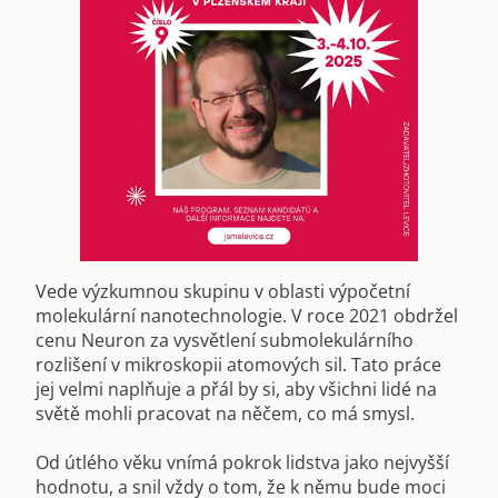
Vede výzkumnou skupinu v oblasti výpočetní
molekulární nanotechnologie. V roce 2021 obdržel
cenu Neuron za vysvětlení submolekulárního
rozlišení v mikroskopii atomových sil. Tato práce
jej velmi naplňuje a přál by si, aby všichni lidé na
světě mohli pracovat na něčem, co má smysl.
Od útlého věku vnímá pokrok lidstva jako nejvyšší
hodnotu, a snil vždy o tom, že k němu bude moci