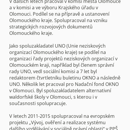
V dalších letech pracoval v komisi města Olomouce
a v komisi a ve výboru Krajského úřadu v
Olomouci. Podílel se na přípravě a ustanovení
Olomouckého kraje. Spolupracoval na vzniku
strategických rozvojových dokumentů
Olomouckého kraje.
Jako spoluzakladatel UNO (Unie neziskových
organizací Olomouckého kraje) se podílel na
organizaci řady projektů neziskových organizací v
Olomouckém kraji, například byl členem správní
rady UNO, vedl sociální komisi a 7 let byl
redaktorem čtvrtletníku buletinu OKNO a následně
UNO. Několik let pracoval pro Nadační fond OKNO
v Olomouci. Byl spoluzakladatelem alternativní
waldorfské školy v Olomouci, s kterou i v
současnosti spolupracuje.
V letech 2011-2015 spolupracoval na evropském
projektu „Vývoj, ověření a realizace systému
dalšího vzdělávání v sociálně právní oblasti“ v PPŠ