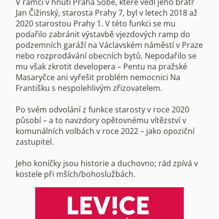
V rámci v hnutí Praha Sobě, které vedl jeho bratr
Jan Čižinský, starosta Prahy 7, byl v letech 2018 až
2020 starostou Prahy 1. V této funkci se mu
podařilo zabránit výstavbě vjezdových ramp do
podzemních garáží na Václavském náměstí v Praze
nebo rozprodávání obecních bytů. Nepodařilo se
mu však zkrotit developera – Pentu na pražské
Masaryčce ani vyřešit problém nemocnici Na
Františku s nespolehlivým zřizovatelem.
Po svém odvolání z funkce starosty v roce 2020
působí – a to navzdory opětovnému vítězství v
komunálních volbách v roce 2022 – jako opoziční
zastupitel.
Jeho koníčky jsou historie a duchovno; rád zpívá v
kostele při mších/bohoslužbách.