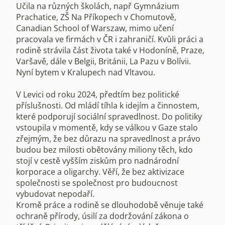
Učila na různých školách, např Gymnázium
Prachatice, ZŠ Na Příkopech v Chomutově,
Canadian School of Warszaw, mimo učení
pracovala ve firmách v ČR i zahraničí. Kvůli práci a
rodině strávila část života také v Hodoníně, Praze,
Varšavě, dále v Belgii, Británii, La Pazu v Bolívii.
Nyní bytem v Kralupech nad Vltavou.
V Levici od roku 2024, předtím bez politické
příslušnosti. Od mládí tíhla k idejím a činnostem,
které podporují sociální spravedlnost. Do politiky
vstoupila v momentě, kdy se válkou v Gaze stalo
zřejmým, že bez důrazu na spravedlnost a právo
budou bez milosti obětovány miliony těch, kdo
stojí v cestě vyšším ziskům pro nadnárodní
korporace a oligarchy. Věří, že bez aktivizace
společnosti se společnost pro budoucnost
vybudovat nepodaří.
Kromě práce a rodině se dlouhodobě věnuje také
ochraně přírody, úsilí za dodržování zákona o