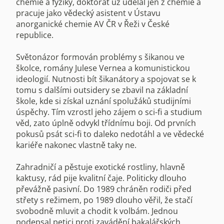
chemie a fyziky, doktorát už udělal jen z chemie a
pracuje jako vědecký asistent v Ústavu
anorganické chemie AV ČR v Řeži v České
republice.
Světonázor formován problémy s šikanou ve
školce, romány Julese Vernea a komunistickou
ideologií. Nutnosti bít šikanátory a spojovat se k
tomu s dalšími outsidery se zbavil na základní
škole, kde si získal uznání spolužáků studijními
úspěchy. Tím vzrostl jeho zájem o sci-fi a studium
věd, zato úplně odvykl třídnímu boji. Od prvních
pokusů psát sci-fi to daleko nedotáhl a ve vědecké
kariéře nakonec vlastně taky ne.
Zahradničí a pěstuje exotické rostliny, hlavně
kaktusy, rád pije kvalitní čaje. Politicky dlouho
převážně pasivní. Do 1989 chráněn rodiči před
střety s režimem, po 1989 dlouho věřil, že stačí
svobodně mluvit a chodit k volbám. Jednou
podepsal petici proti zavádění bakalářských