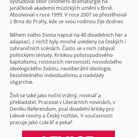
vystudoval obor činoherní dramaturgie na
Janáčkově akademii múzických umění v Brně.
Absolvoval v roce 1999. V roce 2007 se přestěhoval
z Brna do Prahy, kde se svou rodinou žije dodnes.
Během svého života napsal na 40 divadelních her a
adaptací, z nichž byly mnohé uvedeny na českých i
zahraničních scénách. Často se v nich zabýval
politickými tématy. Kritikou polistopadového
kapitalismu, rostoucích nerovností, novodobého
ideologického žvástu, neoliberální ideologie,
bezohledného individualismu a nadvlády
oligarchie.
Živil se také jako noční vrátný, novinář a
překladatel. Pracoval v Literárních novinách, v
Deníku Referendum, psal divadelní kritiky pro
Lidové noviny a Český rozhlas. V současnosti
pracuje jako cukrář a pekař.