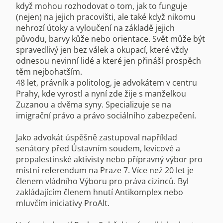
když mohou rozhodovat o tom, jak to funguje
(nejen) na jejich pracovišti, ale také když nikomu
nehrozí útoky a vyloučení na základě jejich
původu, barvy kůže nebo orientace. Svět může být
spravedlivý jen bez válek a okupací, které vždy
odnesou nevinní lidé a které jen přináší prospěch
těm nejbohatším.
48 let, právník a politolog, je advokátem v centru
Prahy, kde vyrostl a nyní zde žije s manželkou
Zuzanou a dvěma syny. Specializuje se na
imigrační právo a právo sociálního zabezpečení.
Jako advokát úspěšně zastupoval například
senátory před Ústavním soudem, levicové a
propalestinské aktivisty nebo přípravný výbor pro
místní referendum na Praze 7. Více než 20 let je
členem vládního Výboru pro práva cizinců. Byl
zakládajícím členem hnutí Antikomplex nebo
mluvčím iniciativy ProAlt.