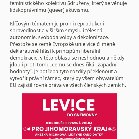
feministického kolektivu Sdruženy, který se věnuje
lidskoprávnímu (queer) aktivismu.
Klíčovým tématem je pro ni reprodukční
spravedlnost a v širším smyslu i tělesná
autonomie, svoboda volby a dekolonizace.
Přestože se země Evropské unie více či méně
deklarativně hlásí k principům liberální
demokracie, v této oblasti se neshodnou a někdy
jdou i proti tomu, čemu se dnes říká „západní
hodnoty“. Je potřeba tyto rozdíly překlenout a
vytvořit právní rámec, který by všem obyvatelům
EU zajistil rovná práva ve všech členských zemích.