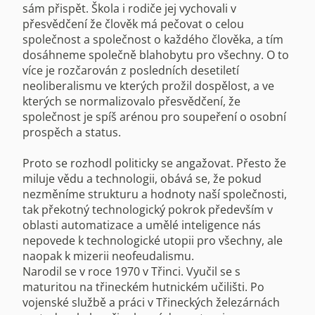
sám přispět. Škola i rodiče jej vychovali v
přesvědčení že člověk má pečovat o celou
společnost a společnost o každého člověka, a tím
dosáhneme společně blahobytu pro všechny. O to
více je rozčarován z posledních desetiletí
neoliberalismu ve kterých prožil dospělost, a ve
kterých se normalizovalo přesvědčení, že
společnost je spíš arénou pro soupeření o osobní
prospěch a status.
Proto se rozhodl politicky se angažovat. Přesto že
miluje vědu a technologii, obává se, že pokud
nezměníme strukturu a hodnoty naší společnosti,
tak překotný technologický pokrok především v
oblasti automatizace a umělé inteligence nás
nepovede k technologické utopii pro všechny, ale
naopak k mizerii neofeudalismu.
Narodil se v roce 1970 v Třinci. Vyučil se s
maturitou na třineckém hutnickém učilišti. Po
vojenské službě a práci v Třineckých železárnách