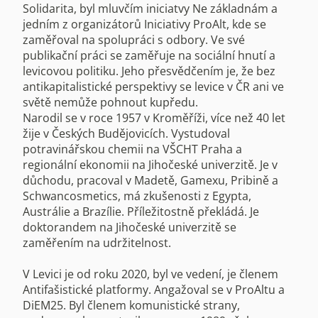
Solidarita, byl mluvčím iniciatvy Ne základnám a
jedním z organizátorů Iniciativy ProAlt, kde se
zaměřoval na spolupráci s odbory. Ve své
publikační práci se zaměřuje na sociální hnutí a
levicovou politiku. Jeho přesvědčením je, že bez
antikapitalistické perspektivy se levice v ČR ani ve
světě nemůže pohnout kupředu.
Narodil se v roce 1957 v Kroměříži, více než 40 let
žije v Českých Budějovicích. Vystudoval
potravinářskou chemii na VŠCHT Praha a
regionální ekonomii na Jihočeské univerzitě. Je v
důchodu, pracoval v Madetě, Gamexu, Pribině a
Schwancosmetics, má zkušenosti z Egypta,
Austrálie a Brazílie. Příležitostně překládá. Je
doktorandem na Jihočeské univerzitě se
zaměřením na udržitelnost.
V Levici je od roku 2020, byl ve vedení, je členem
Antifašistické platformy. Angažoval se v ProAltu a
DiEM25. Byl členem komunistické strany,