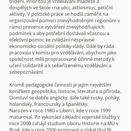
třídění. Prioritou je vzdělávání mládeže a
dospělých ve škole i na ulici, aktivismus, petiční
aktivity. V politické práce se hodlá zaměřit na
organizování pomoci znevýhodněným regionům v
rámci prevence vytváření znevýhodňujících
podmínek a aby potřební dostávali včasnou a
efektivní pomoc ke zvládání nesprávné
ekonomicko-sociální politiky vlády. Dále by ráda
pracovala v komisi pro vzdělávání, abychom jako
společnost měli propracované účinné metody k
učení solidaritě a k sebeřízenému vzdělávání a
sebepoznávání.
Kromě pedagogické činnosti je jejím největším
koníčkem geopolitika, historie, literatura a příroda.
Domluví se dobře anglicky, dále také rusky, polsky,
holandsky, francouzsky a španělsky.
Narozen v roce 1980 v Liberci, kde v roce 1999
maturoval. Po vykonání základní vojenské služby v
roce 2000 zahájil studium oboru Historie na MU v
Brně, kde v roce 2006 promoval a získal titul Bc.