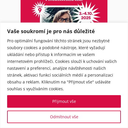
Vaše soukromí je pro nás důležité
Pro optimální fungování těchto stránek jsou nezbytné
soubory cookies a podobné nástroje, které vyžadují
ukládání nebo přístup k informacím ve vašem
internetovém prohlížeči. Cookies slouží k uchování vašich
nastavení a preferencí, analýze návštěvnosti našich
stránek, aktivaci funkcí sociálních médií a personalizaci
obsahu a reklam. Kliknutím na "Přijmout vše" udáváte
souhlas s využíváním cookies.
Přijmout vše
Odmítnout vše
Strana Levice je českou politickou stranou, která
hájí práva pracujících, životní prostředí a bojuje za