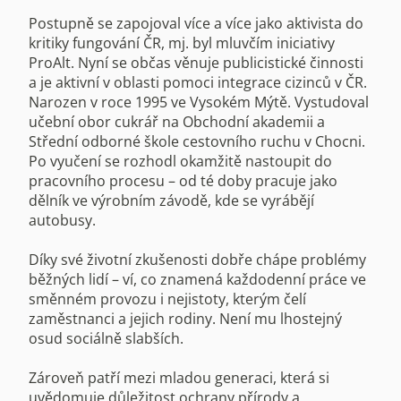
Postupně se zapojoval více a více jako aktivista do
kritiky fungování ČR, mj. byl mluvčím iniciativy
ProAlt. Nyní se občas věnuje publicistické činnosti
a je aktivní v oblasti pomoci integrace cizinců v ČR.
Narozen v roce 1995 ve Vysokém Mýtě. Vystudoval
učební obor cukrář na Obchodní akademii a
Střední odborné škole cestovního ruchu v Chocni.
Po vyučení se rozhodl okamžitě nastoupit do
pracovního procesu – od té doby pracuje jako
dělník ve výrobním závodě, kde se vyrábějí
autobusy.
Díky své životní zkušenosti dobře chápe problémy
běžných lidí – ví, co znamená každodenní práce ve
směnném provozu i nejistoty, kterým čelí
zaměstnanci a jejich rodiny. Není mu lhostejný
osud sociálně slabších.
Zároveň patří mezi mladou generaci, která si
uvědomuje důležitost ochrany přírody a