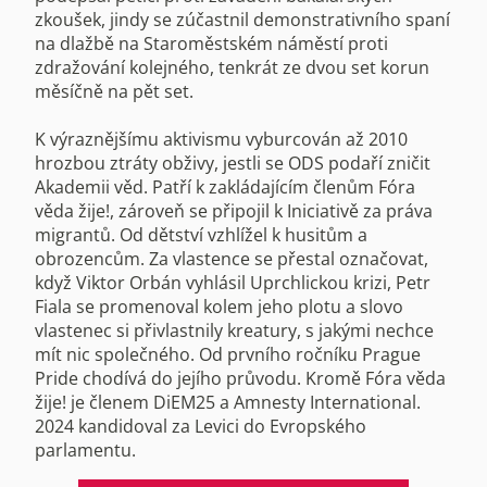
zkoušek, jindy se zúčastnil demonstrativního spaní
na dlažbě na Staroměstském náměstí proti
zdražování kolejného, tenkrát ze dvou set korun
měsíčně na pět set.
K výraznějšímu aktivismu vyburcován až 2010
hrozbou ztráty obživy, jestli se ODS podaří zničit
Akademii věd. Patří k zakládajícím členům Fóra
věda žije!, zároveň se připojil k Iniciativě za práva
migrantů. Od dětství vzhlížel k husitům a
obrozencům. Za vlastence se přestal označovat,
když Viktor Orbán vyhlásil Uprchlickou krizi, Petr
Fiala se promenoval kolem jeho plotu a slovo
vlastenec si přivlastnily kreatury, s jakými nechce
mít nic společného. Od prvního ročníku Prague
Pride chodívá do jejího průvodu. Kromě Fóra věda
žije! je členem DiEM25 a Amnesty International.
2024 kandidoval za Levici do Evropského
parlamentu.