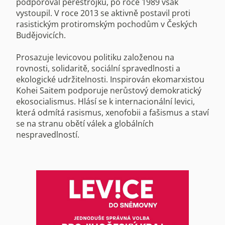
podporoval perestrojku, po roce 1989 však
vystoupil. V roce 2013 se aktivně postavil proti
rasistickým protiromským pochodům v Českých
Budějovicích.
Prosazuje levicovou politiku založenou na
rovnosti, solidaritě, sociální spravedlnosti a
ekologické udržitelnosti. Inspirován ekomarxistou
Kohei Saitem podporuje nerůstový demokratický
ekosocialismus. Hlásí se k internacionální levici,
která odmítá rasismus, xenofobii a fašismus a staví
se na stranu obětí válek a globálních
nespravedlností.