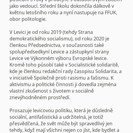
jako vedoucí. Střední školu dokončila dálkově v
květnu letošního roku a nyní nastupuje na FFUK,
obor politologie.
V Levici je od roku 2019 (tehdy Strana
demokratického socialismu), od roku 2020 je
členkou Předsednictva, v současnosti také
spolupředsedkyní Levice a zástupkyní strany
Levice ve Výkonném výboru Evropské levice.
Kromě toho působí také v Socialistické solidaritě,
kde je členkou redakční rady časopisu Solidarita, a
v iniciativě Společně proti rasismu a fašismu. K
aktivismu a politické činnosti ji dovedla zejména
vlastní zkušenost s životem v sociálně
znevýhodněném prostředí.
Prosazuje levicovou politiku, která je důsledně
sociální, antifašistická a udržitelná, je totiž
přesvědčená, že svět může být spravedlivý jen
tehdy, když mají všichni nejen co jíst, kde bydlet a