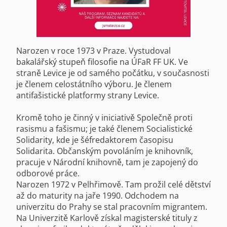
Narozen v roce 1973 v Praze. Vystudoval
bakalářský stupeň filosofie na ÚFaR FF UK. Ve
straně Levice je od samého počátku, v současnosti
je členem celostátního výboru. Je členem
antifašistické platformy strany Levice.
Kromě toho je činný v iniciativě Společně proti
rasismu a fašismu; je také členem Socialistické
Solidarity, kde je šéfredaktorem časopisu
Solidarita. Občanským povoláním je knihovník,
pracuje v Národní knihovně, tam je zapojený do
odborové práce.
Narozen 1972 v Pelhřimově. Tam prožil celé dětství
až do maturity na jaře 1990. Odchodem na
univerzitu do Prahy se stal pracovním migrantem.
Na Univerzitě Karlově získal magisterské tituly z