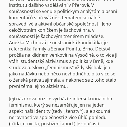
institutu dalšího vzdělávání v Přerově. V
současnosti se věnuje politickým analýzám a psaní
komentářů s převážně s tématem sociálně
spravedlivé a aktivní občanské společnosti. Jeho
celoživotním koníčkem je šachová hra, v
současnosti je šachovým trenérem mládeže.
Anežka Michnová je nestranická kandidátka, je
referentka Family a Senior Pointu, Brno. Dětství
prožila na klidném venkově na Vysočině, o to více ji
vtáhl studentský aktivismus a politika v Brně, kde
studovala. Slovo „feminismus“ vždy slýchala jen
jako nadávku nebo něco nevhodného, o to více se
o ženská práva zajímala, a nakonec se z toho stalo
první téma jejího aktivismu.
Její názorová pozice vychází z intersekcionálního
feminismu, který se nezaměřuje jen na jeden
aspekt naší identity (tedy „ženství“), ale zkoumá
nerovnosti ve společnosti z více úhlů pohledu
(třída, etnicita, postižení apod.) Je součástí