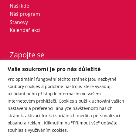
Naši lidé
Náš program
Stanovy
Kalendář akcí
Zapojte se
Vaše soukromí je pro nás důležité
Vstupte do strany
Registrovaný sympatizant
Pro optimální fungování těchto stránek jsou nezbytné
Přispějte finančně
soubory cookies a podobné nástroje, které vyžadují
ukládání nebo přístup k informacím ve vašem
internetovém prohlížeči. Cookies slouží k uchování vašich
Pro média
nastavení a preferencí, analýze návštěvnosti našich
stránek, aktivaci funkcí sociálních médií a personalizaci
obsahu a reklam. Kliknutím na "Přijmout vše" udáváte
Kontakt
souhlas s využíváním cookies.
Tiskové zprávy