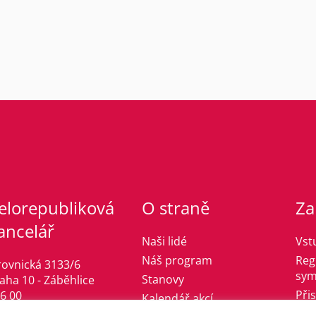
elorepubliková
O straně
Za
ancelář
Naši lidé
Vst
Náš program
Reg
rovnická 3133/6
sym
Stanovy
aha 10 - Záběhlice
Při
6 00
Kalendář akcí