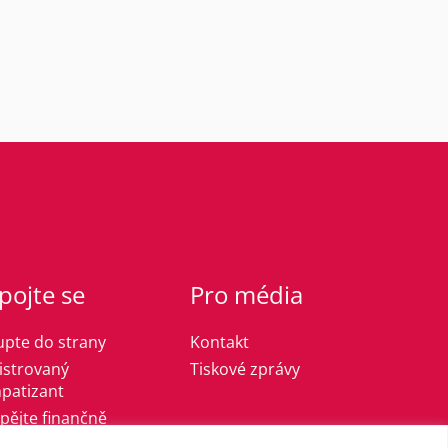
pojte se
Pro média
upte do strany
Kontakt
istrovaný
Tiskové zprávy
patizant
spějte finančně