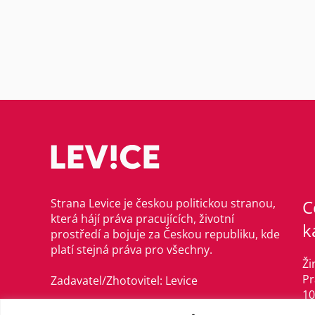
Strana Levice je českou politickou stranou,
C
která hájí práva pracujících, životní
k
prostředí a bojuje za Českou republiku, kde
platí stejná práva pro všechny.
Ži
Pr
Zadavatel/Zhotovitel: Levice
10
©Levice, 2021–2024