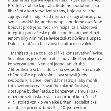
musíme si nejdříve vyjasnit několik základních věcí.
Předně vztah ke kapitálu. Budeme, podobně jako
liberální a konzervativní strany, bojovat za jeho
zájmy, zvát si například nejrůznější agrobarony na
svoje kandidátky, anebo naopak budeme otevřeně
bojovat proti jeho moci? Principalita a názorová
integrita jsou v české politice nedostatkové zboží.
Jenom díky nim může levice získat důvěru a uspět.
Dále je tu otázka takzvaných kulturních válek.
Manifestuje se cosi, co si říká konzervativní levice.
Socialismus je ovšem třetí silou vedle liberalismu a
konzervatismu. Není ani jedno, ani druhé.
Z liberalismu si bere důraz na svobodu, kterou ale
chápe spíše v positivním slova smysli (tedy
svobodu k) a chce lidem dát nástroje, aby mohli
tuto svobodu realizovat (bezplatné školství,
dostupné bydlení atd.), z konzervativismu si pak
můžeme vzít lásku k vlasti a národní kultuře. Už
v 19. století vzniklo ve Velké Británii socialistické
desatero, přičemž body 9. a 10. jsou velmi