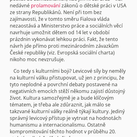
nedávné
prolamování
zákonů o dětské práci v USA
ze strany Republikánů. Není při tom bez
zajímavosti, že v tomto směru Fialova vláda
nezaostává a Ministerstvo práce a sociálních věcí
navrhuje umožnit dětem od 14 let v období
prázdnin vykonávat lehkou práci. Fakt, že tento
návrh jde přímo proti mezinárodním závazkům
České republiky (viz. Evropská sociální charta)
nikoho moc nevzrušuje.
Co tedy s kulturními boji? Levicové síly by neměly
na kulturní válku přistupovat, už jen z principu, že
tyto neplodné a povrchní debaty postavené na
negativních emocích stěží někomu zajistí důstojný
život. Kultura samozřejmě je a bude klíčovým
tématem, je třeba ale zdůraznit, jak málo se
takzvané kulturní války reálně týkají kultury. Jediný
správný levicový přístup je vytrvat na hodnotách
humanismu a internacionalismu. Ostatně
kompromitování těchto hodnot v průběhu 20.