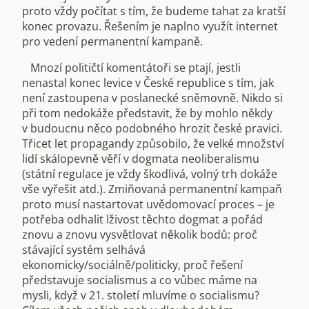
proto vždy počítat s tím, že budeme tahat za kratší
konec provazu. Řešením je naplno využít internet
pro vedení permanentní kampaně.
Mnozí političtí komentátoři se ptají, jestli
nenastal konec levice v České republice s tím, jak
není zastoupena v poslanecké sněmovně. Nikdo si
při tom nedokáže představit, že by mohlo někdy
v budoucnu něco podobného hrozit české pravici.
Třicet let propagandy způsobilo, že velké množství
lidí skálopevně věří v dogmata neoliberalismu
(státní regulace je vždy škodlivá, volný trh dokáže
vše vyřešit atd.). Zmiňovaná permanentní kampaň
proto musí nastartovat uvědomovací proces – je
potřeba odhalit lživost těchto dogmat a pořád
znovu a znovu vysvětlovat několik bodů: proč
stávající systém selhává
ekonomicky/sociálně/politicky, proč řešení
představuje socialismus a co vůbec máme na
mysli, když v 21. století mluvíme o socialismu?