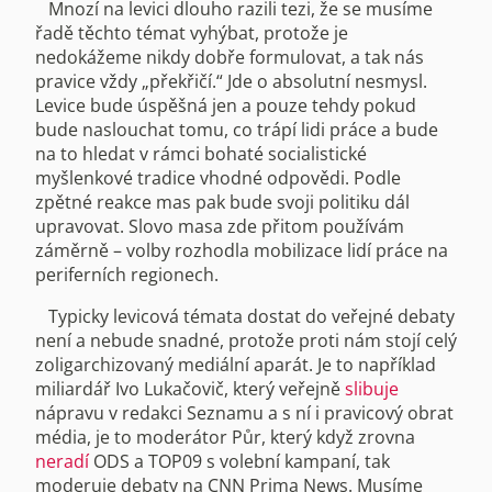
Mnozí na levici dlouho razili tezi, že se musíme
řadě těchto témat vyhýbat, protože je
nedokážeme nikdy dobře formulovat, a tak nás
pravice vždy „překřičí.“ Jde o absolutní nesmysl.
Levice bude úspěšná jen a pouze tehdy pokud
bude naslouchat tomu, co trápí lidi práce a bude
na to hledat v rámci bohaté socialistické
myšlenkové tradice vhodné odpovědi. Podle
zpětné reakce mas pak bude svoji politiku dál
upravovat. Slovo masa zde přitom používám
záměrně – volby rozhodla mobilizace lidí práce na
periferních regionech.
Typicky levicová témata dostat do veřejné debaty
není a nebude snadné, protože proti nám stojí celý
zoligarchizovaný mediální aparát. Je to například
miliardář Ivo Lukačovič, který veřejně
slibuje
nápravu v redakci Seznamu a s ní i pravicový obrat
média, je to moderátor Půr, který když zrovna
neradí
ODS a TOP09 s volební kampaní, tak
moderuje debaty na CNN Prima News. Musíme