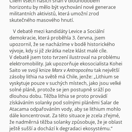
Cílem všech našich snah v dlouhodobém
horizontu by mělo být vychování nové generace
militantních aktivistů, která umožní zrod
skutečného masového hnutí.
V debatě mezi kandidáty Levice a Sociální
demokracie, která proběhla 3. června, jsem
upozornil, že se nacházíme v bodě historického
vývoje, kdy si již zkrátka nelze klást malé cíle.
V debatě jsem toto tvrzení ilustroval na problému
elektromobility. Jak upozorňuje ekosocialista Kohei
Saito ve svojí knize
Marx v Antropocénu
tak největší
zásoby lithia na světě má Chile, jenže: „Lithium se
vyskytuje pouze v suchých místech, jako jsou velké
solné pláně, protože se jen postupně sráží po
dlouhou dobu. Těžba lithia se proto provádí
získáváním solanky pod solnými pláněmi Salar de
Atacama odpařováním vody, aby se lithium mohlo
dále koncentrovat. Za této situace je zcela zřejmé,
že nadměrná těžba solanky způsobuje, že je oblast
ještě sušší a dochází k degradaci ekosystému.“