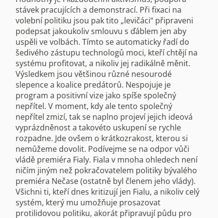
stávek pracujících a demonstrací. Při fixaci na
volební politiku jsou pak tito „levičáci“ připraveni
podepsat jakoukoliv smlouvu s ďáblem jen aby
uspěli ve volbách. Tímto se automaticky řadí do
šedivého zástupu technologů moci, kteří chtějí na
systému profitovat, a nikoliv jej radikálně měnit.
Výsledkem jsou většinou různé nesourodé
slepence a koalice predátorů. Nespojuje je
program a positivní vize jako spíše společný
nepřítel. V moment, kdy ale tento společný
nepřítel zmizí, tak se naplno projeví jejich ideová
vyprázdněnost a takovéto uskupení se rychle
rozpadne. Jde ovšem o krátkozrakost, kterou si
nemůžeme dovolit. Podívejme se na odpor vůči
vládě premiéra Fialy. Fiala v mnoha ohledech není
ničím jiným než pokračovatelem politiky bývalého
premiéra Nečase (ostatně byl členem jeho vlády).
Všichni ti, kteří dnes kritizují jen Fialu, a nikoliv celý
systém, který mu umožňuje prosazovat
protilidovou politiku, akorát připravují půdu pro