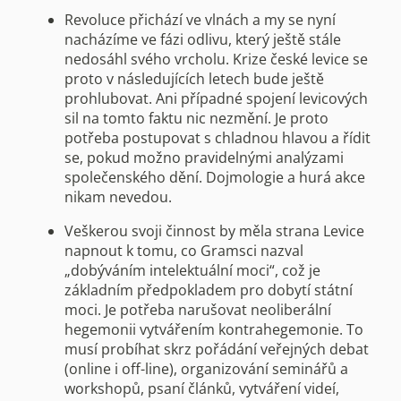
Revoluce přichází ve vlnách a my se nyní
nacházíme ve fázi odlivu, který ještě stále
nedosáhl svého vrcholu. Krize české levice se
proto v následujících letech bude ještě
prohlubovat. Ani případné spojení levicových
sil na tomto faktu nic nezmění. Je proto
potřeba postupovat s chladnou hlavou a řídit
se, pokud možno pravidelnými analýzami
společenského dění. Dojmologie a hurá akce
nikam nevedou.
Veškerou svoji činnost by měla strana Levice
napnout k tomu, co Gramsci nazval
„dobýváním intelektuální moci“, což je
základním předpokladem pro dobytí státní
moci. Je potřeba narušovat neoliberální
hegemonii vytvářením kontrahegemonie. To
musí probíhat skrz pořádání veřejných debat
(online i off-line), organizování seminářů a
workshopů, psaní článků, vytváření videí,