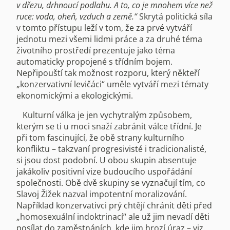
v dřezu, drhnoucí podlahu. A to, co je mnohem více než
ruce: voda, oheň, vzduch a země.“
Skrytá politická síla
v tomto přístupu leží v tom, že za prvé vytváří
jednotu mezi všemi lidmi práce a za druhé téma
životního prostředí prezentuje jako téma
automaticky propojené s třídním bojem.
Nepřipouští tak možnost rozporu, který někteří
„konzervativní levičáci“ uměle vytváří mezi tématy
ekonomickými a ekologickými.
Kulturní válka je jen vychytralým způsobem,
kterým se ti u moci snaží zabránit válce třídní. Je
při tom fascinující, že obě strany kulturního
konfliktu – takzvaní progresivisté i tradicionalisté,
si jsou dost podobní. U obou skupin absentuje
jakákoliv positivní vize budoucího uspořádání
společnosti. Obě dvě skupiny se vyznačují tím, co
Slavoj Žižek nazval impotentní moralizování.
Například konzervativci prý chtějí chránit děti před
„homosexuální indoktrinací“ ale už jim nevadí děti
posílat do zaměstnáních, kde jim hrozí úraz – viz.