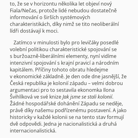
to, že se v horizontu několika let objeví nový
Fiala/Nečas, protože lidé nebudou dostatečně
informování o širších systémových
charakteristikách, díky nimž se tito neoliberální
lídři dostávají k moci.
Zatímco v minulosti bylo pro levičáky posedlé
volební politikou charakteristické spojování se
s buržoazně-liberálními elementy, nyní vidíme
intenzivní spojování s krajní pravicí a národním
kapitálem. Příčiny tohoto obratu hledejme
v ekonomické základně. Je den ode dne jasnější, že
Česká republika je kolonií západu – velmi dobrou
argumentaci pro to sestavila ekonomka Ilona
Švihlíková ve své knize
Jak jsme se stali kolonií
.
Žádné hospodářské dohánění Západu se neděje,
právě díky našemu podřízenému postavení. A jako
historicky v každé kolonii se na tento stav formují
dvě odpovědi. Jedna je nacionalistická a druhá
internacionalistická.