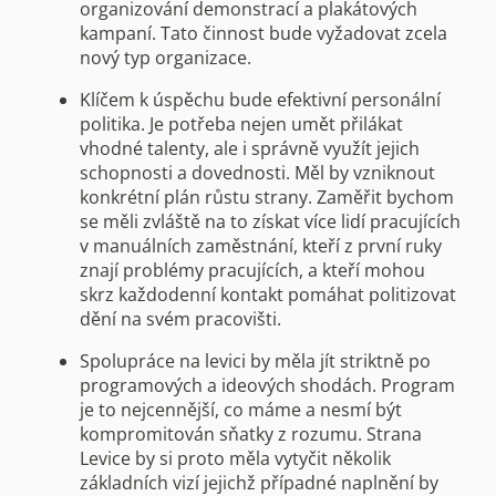
organizování demonstrací a plakátových
kampaní. Tato činnost bude vyžadovat zcela
nový typ organizace.
Klíčem k úspěchu bude efektivní personální
politika. Je potřeba nejen umět přilákat
vhodné talenty, ale i správně využít jejich
schopnosti a dovednosti. Měl by vzniknout
konkrétní plán růstu strany. Zaměřit bychom
se měli zvláště na to získat více lidí pracujících
v manuálních zaměstnání, kteří z první ruky
znají problémy pracujících, a kteří mohou
skrz každodenní kontakt pomáhat politizovat
dění na svém pracovišti.
Spolupráce na levici by měla jít striktně po
programových a ideových shodách. Program
je to nejcennější, co máme a nesmí být
kompromitován sňatky z rozumu. Strana
Levice by si proto měla vytyčit několik
základních vizí jejichž případné naplnění by