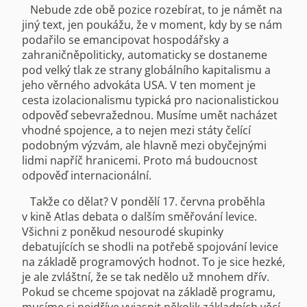
Nebude zde obě pozice rozebírat, to je námět na
jiný text, jen poukážu, že v moment, kdy by se nám
podařilo se emancipovat hospodářsky a
zahraničněpoliticky, automaticky se dostaneme
pod velký tlak ze strany globálního kapitalismu a
jeho věrného advokáta USA. V ten moment je
cesta izolacionalismu typická pro nacionalistickou
odpověď sebevražednou. Musíme umět nacházet
vhodné spojence, a to nejen mezi státy čelící
podobným výzvám, ale hlavně mezi obyčejnými
lidmi napříč hranicemi. Proto má budoucnost
odpověď internacionální.
Takže co dělat? V pondělí 17. června proběhla
v kině Atlas debata o dalším směřování levice.
Všichni z poněkud nesourodé skupinky
debatujících se shodli na potřebě spojování levice
na základě programových hodnot. To je sice hezké,
je ale zvláštní, že se tak nedělo už mnohem dřív.
Pokud se chceme spojovat na základě programu,