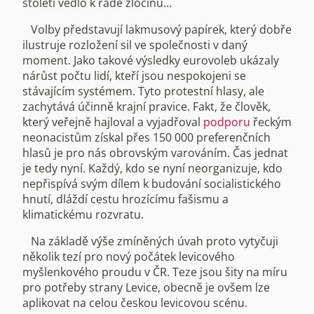
století vedlo k řadě zločinů…
Volby představují lakmusový papírek, který dobře
ilustruje rozložení sil ve společnosti v daný
moment. Jako takové výsledky eurovoleb ukázaly
nárůst počtu lidí, kteří jsou nespokojeni se
stávajícím systémem. Tyto protestní hlasy, ale
zachytává účinně krajní pravice. Fakt, že člověk,
který veřejně hajloval a vyjadřoval
podporu
řeckým
neonacistům získal přes 150 000 preferenčních
hlasů je pro nás obrovským varováním. Čas jednat
je tedy nyní. Každý, kdo se nyní neorganizuje, kdo
nepřispívá svým dílem k budování socialistického
hnutí, dláždí cestu hrozícímu fašismu a
klimatickému rozvratu.
Na základě výše zmíněných úvah proto vytyčuji
několik tezí pro nový počátek levicového
myšlenkového proudu v ČR. Teze jsou šity na míru
pro potřeby strany Levice, obecně je ovšem lze
aplikovat na celou českou levicovou scénu.