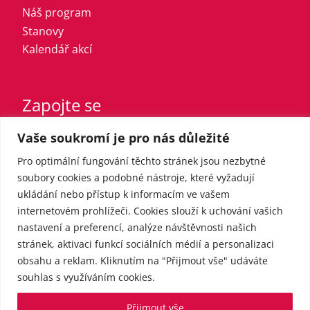
Náš program
Stanovy
Kalendář akcí
Zapojte se
Vaše soukromí je pro nás důležité
Vstupte do strany
Registrovaný sympatizant
Pro optimální fungování těchto stránek jsou nezbytné
Přispějte finančně
soubory cookies a podobné nástroje, které vyžadují
ukládání nebo přístup k informacím ve vašem
internetovém prohlížeči. Cookies slouží k uchování vašich
Pro média
nastavení a preferencí, analýze návštěvnosti našich
stránek, aktivaci funkcí sociálních médií a personalizaci
obsahu a reklam. Kliknutím na "Přijmout vše" udáváte
Kontakt
souhlas s využíváním cookies.
Tiskové zprávy
Přijmout vše