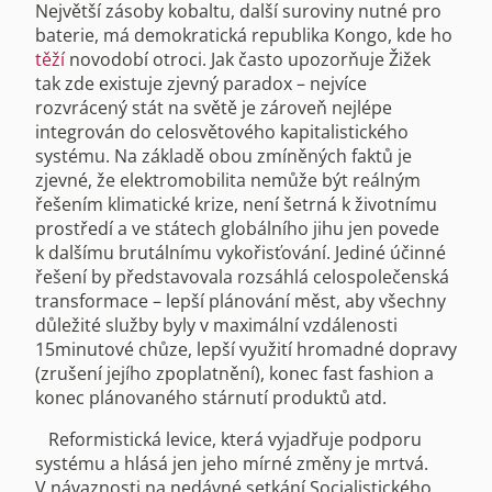
Největší zásoby kobaltu, další suroviny nutné pro
baterie, má demokratická republika Kongo, kde ho
těží
novodobí otroci. Jak často upozorňuje Žižek
tak zde existuje zjevný paradox – nejvíce
rozvrácený stát na světě je zároveň nejlépe
integrován do celosvětového kapitalistického
systému. Na základě obou zmíněných faktů je
zjevné, že elektromobilita nemůže být reálným
řešením klimatické krize, není šetrná k životnímu
prostředí a ve státech globálního jihu jen povede
k dalšímu brutálnímu vykořisťování. Jediné účinné
řešení by představovala rozsáhlá celospolečenská
transformace – lepší plánování měst, aby všechny
důležité služby byly v maximální vzdálenosti
15minutové chůze, lepší využití hromadné dopravy
(zrušení jejího zpoplatnění), konec fast fashion a
konec plánovaného stárnutí produktů atd.
Reformistická levice, která vyjadřuje podporu
systému a hlásá jen jeho mírné změny je mrtvá.
V návaznosti na nedávné setkání Socialistického