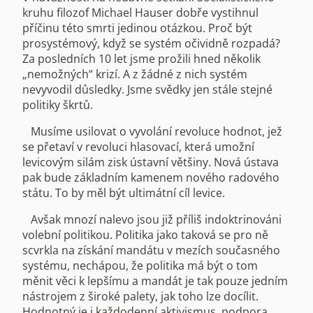
kruhu filozof Michael Hauser dobře vystihnul
příčinu této smrti jedinou otázkou. Proč být
prosystémový, když se systém očividně rozpadá?
Za posledních 10 let jsme prožili hned několik
„nemožných“ krizí. A z žádné z nich systém
nevyvodil důsledky. Jsme svědky jen stále stejné
politiky škrtů.
Musíme usilovat o vyvolání revoluce hodnot, jež
se přetaví v revoluci hlasovací, která umožní
levicovým silám zisk ústavní většiny. Nová ústava
pak bude základním kamenem nového radového
státu. To by měl být ultimátní cíl levice.
Avšak mnozí nalevo jsou již příliš indoktrinováni
volební politikou. Politika jako taková se pro ně
scvrkla na získání mandátu v mezích současného
systému, nechápou, že politika má být o tom
měnit věci k lepšímu a mandát je tak pouze jedním
nástrojem z široké palety, jak toho lze docílit.
Hodnotný je i každodenní aktivismus, podpora