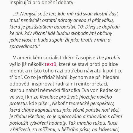
inspirující pro dnešní debaty.
„9: Nemysli si, že ten, kdo má rád svou vlastní vlast
musí nenávidět ostatní národy anebo si přát válku,
která je pozůstatkem barbarství. 10: Dívej se dopředu
ke dni, kdy všichni lidé budou svobodnými občany
jedné vlasti a budou spolu žít jako bratři v míru a
spravedlnosti.“
V americkém socialistickém časopise
The Jacobin
vyšlo již několik
textů
, které se staví proti politice
identit a místo toho razí potřebu návratu k politice
třídní. Co to je třída? Mohli bychom se při hledání
odpovědi inspirovat radikální reinterpretací,
kterou nabízí německá filozofka Eva von Redecker
ve svojí knize
Revoluce pro život: filozofie nového
protestu
, kde píše:
„Neboť z teoretické perspektivy,
která chápe kapitalismus jako věcné panství nad věcí,
je třídou všechno, co je oplocováno a rabováno s cílem
posloužit vytváření hodnoty. Tak mnoho rukou. Ruce
v řetězech, za mřížemi, u běžícího pásu, na klávesnici,