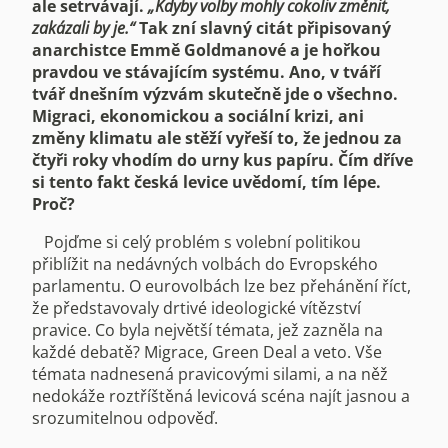
ale setrvávají.
„Kdyby volby mohly cokoliv změnit,
zakázali by je.“
Tak zní slavný citát připisovaný
anarchistce Emmě Goldmanové a je hořkou
pravdou ve stávajícím systému. Ano, v tváří
tvář dnešním výzvám skutečně jde o všechno.
Migraci, ekonomickou a sociální krizi, ani
změny klimatu ale stěží vyřeší to, že jednou za
čtyři roky vhodím do urny kus papíru. Čím dříve
si tento fakt česká levice uvědomí, tím lépe.
Proč?
Pojďme si celý problém s volební politikou
přiblížit na nedávných volbách do Evropského
parlamentu. O eurovolbách lze bez přehánění říct,
že představovaly drtivé ideologické vítězství
pravice. Co byla největší témata, jež zazněla na
každé debatě? Migrace, Green Deal a veto. Vše
témata nadnesená pravicovými silami, a na něž
nedokáže roztříštěná levicová scéna najít jasnou a
srozumitelnou odpověď.