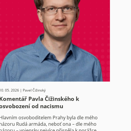
10. 05. 2026 | Pavel Čižinský
Komentář Pavla Čižinského k
osvobození od nacismu
Hlavním osvoboditelem Prahy byla dle mého
názoru Rudá armáda, neboť ona – dle mého
názoru – vojensky nejvíce přispěla k porážce