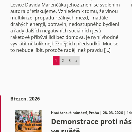
Levice Davida Marenčáka jehož znení se svolením
autora přetiskujeme. Vzhledem k tomu, že vinou
multikrize, propadu reálných mezd, i nadále
drahých energií, potravin, nedostupného bydlení
a řady dalších negativních sociálních jevů
raketově přibývá lidí bez domova, je nyní vhodné
vyvrátit několik nejběžnějších předsudků. Moc se
to nebude líbit, protože raději než pravdu […]
1
2
3
»
Březen, 2026
Hradčanské náměstí, Praha | 28. 03. 2026 | 14
Demonstrace proti nást
ve světě