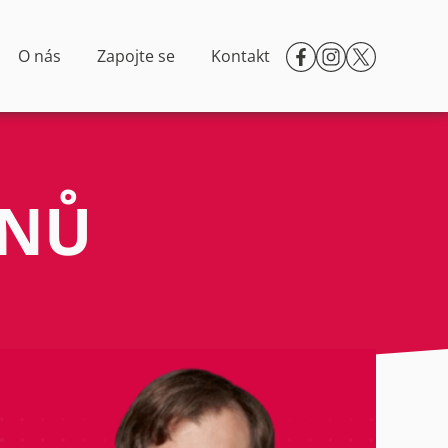
O nás
Zapojte se
Kontakt
ENŮ