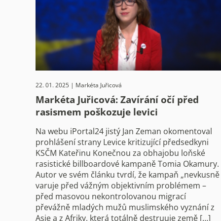
22. 01. 2025 | Markéta Juřicová
Markéta Juřicová: Zavírání očí před
rasismem poškozuje levici
Na webu iPortal24 jistý Jan Zeman okomentoval
prohlášení strany Levice kritizující předsedkyni
KSČM Kateřinu Konečnou za obhajobu loňské
rasistické billboardové kampaně Tomia Okamury.
Autor ve svém článku tvrdí, že kampaň „nevkusně
varuje před vážným objektivním problémem –
před masovou nekontrolovanou migrací
převážně mladých mužů muslimského vyznání z
Asie a z Afriky, která totálně destruuje země […]