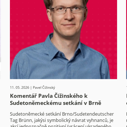
11. 05. 2026 | Pavel Čižinský
Komentář Pavla Čižinského k
Sudetoněmeckému setkání v Brně
Sudetoněmecké setkání Brno/Sudetendeutscher
Tag Brünn, jakýsi symbolický návrat vyhnanců, je
akcí jednoznačně pozitivní (vrácení ukradeného