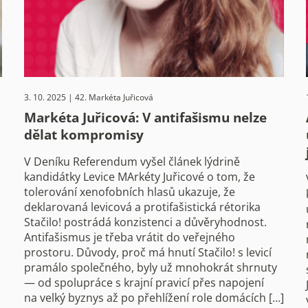
3. 10. 2025 | 42. Markéta Juřicová
Markéta Juřicová: V antifašismu nelze
dělat kompromisy
V Deníku Referendum vyšel článek lýdrině
kandidátky Levice MArkéty Juřicové o tom, že
tolerování xenofobních hlasů ukazuje, že
deklarovaná levicová a protifašistická rétorika
Stačilo! postrádá konzistenci a důvěryhodnost.
Antifašismus je třeba vrátit do veřejného
prostoru. Důvody, proč má hnutí Stačilo! s levicí
pramálo společného, byly už mnohokrát shrnuty
— od spolupráce s krajní pravicí přes napojení
na velký byznys až po přehlížení role domácích […]