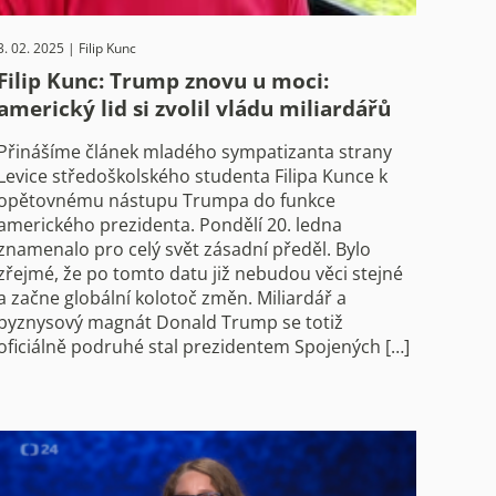
3. 02. 2025 | Filip Kunc
Filip Kunc: Trump znovu u moci:
americký lid si zvolil vládu miliardářů
Přinášíme článek mladého sympatizanta strany
Levice středoškolského studenta Filipa Kunce k
opětovnému nástupu Trumpa do funkce
amerického prezidenta. Pondělí 20. ledna
znamenalo pro celý svět zásadní předěl. Bylo
zřejmé, že po tomto datu již nebudou věci stejné
a začne globální kolotoč změn. Miliardář a
byznysový magnát Donald Trump se totiž
oficiálně podruhé stal prezidentem Spojených […]