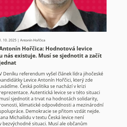
1. 10. 2025 | Antonín Hořčica
Antonín Hořčica: Hodnotová levice
u nás existuje. Musí se sjednotit a začít
jednat
V Deníku referendum vyšel článek lídra jihočeské
kandidátky Levice Antonín Hořčici, který zde
uvádíme. Česká politika se nachází v krizi
reprezentace. Autentická levice se v této situaci
musí sjednotit a trvat na hodnotách solidarity,
rovnosti, klimatické odpovědnosti a mezinárodní
spolupráce. Demokracie se přitom vzdát nejde.
Jana Michailidu v textu Česká levice není
v bezvýchodné situaci. Musí ale občanům