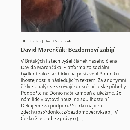
10. 10. 2025 | David Marenčák
David Marenčák: Bezdomoví zabíjí
V Britských listech vyšel článek našeho člena
Davida Marenčáka. Platforma za sociální
bydlení založila sbírku na postavení Pomníku
lhostejnosti s následujícím textem: Za anonymní
čísly z analýz se skrývají konkrétní lidské příběhy.
Podpořte na Donio naši kampaň a ukažme, že
nám lidé v bytové nouzi nejsou lhostejní.
Děkujeme za podporu! Sbírku najdete
zde: https://donio.cz/bezdomovectvi-zabiji V
Česku žije podle Zprávy o […]