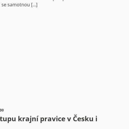
i se samotnou […]
:00
upu krajní pravice v Česku i