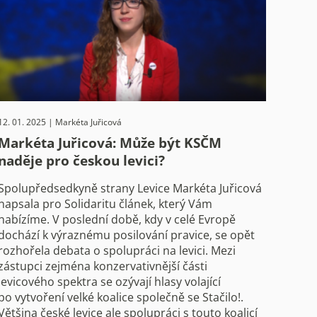
12. 01. 2025 | Markéta Juřicová
Markéta Juřicová: Může být KSČM
naděje pro českou levici?
Spolupředsedkyně strany Levice Markéta Juřicová
napsala pro Solidaritu článek, který Vám
nabízíme. V poslední době, kdy v celé Evropě
dochází k výraznému posilování pravice, se opět
rozhořela debata o spolupráci na levici. Mezi
zástupci zejména konzervativnější části
levicového spektra se ozývají hlasy volající
po vytvoření velké koalice společně se Stačilo!.
Většina české levice ale spolupráci s touto koalicí