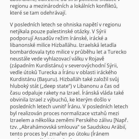
regionu a mezinárodních a lokálních konfliktů,
které se tam odehrávají.
V posledních letech se ohniska napětí v regionu
netýkala pouze palestinské otázky. V Sýrii
podporují Assadův režim íránské, irácké a
libanonské milice Hizballáhu. Izraelská letadla
bombardovala tyto milice v průběhu let a Turecko
neustále vede vyhlazovací válku v Rojavě
(západním Kurdistánu) v severovýchodní Sýrii,
vedle útoků Turecka a Íránu v oblasti iráckého
Kurdistánu (Başuru). Hizballáh také založil svůj
hluboký stát („deep state“) v Libanonu a čas od
času odpaluje rakety na Izrael. Íránská vláda také
obvinila Izrael z výbuchů, ke kterým došlo v
posledních letech uvnitř Íránu. V posledních letech
byl realizován proces normalizace vztahů mezi
Izraelem a několika zeměmi Perského zálivu [Např.
tzv. „Abrahámovská smlouva“ se Saudskou Arábií,
tento proces byl zmařen po útoku (Íránem