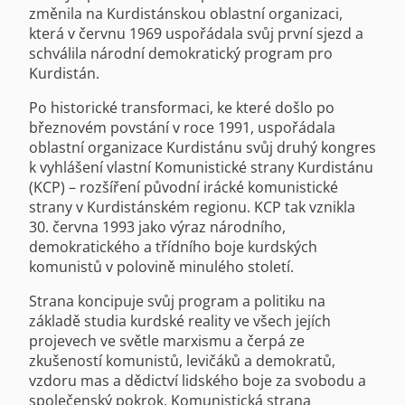
změnila na Kurdistánskou oblastní organizaci,
která v červnu 1969 uspořádala svůj první sjezd a
schválila národní demokratický program pro
Kurdistán.
Po historické transformaci, ke které došlo po
březnovém povstání v roce 1991, uspořádala
oblastní organizace Kurdistánu svůj druhý kongres
k vyhlášení vlastní Komunistické strany Kurdistánu
(KCP) – rozšíření původní irácké komunistické
strany v Kurdistánském regionu. KCP tak vznikla
30. června 1993 jako výraz národního,
demokratického a třídního boje kurdských
komunistů v polovině minulého století.
Strana koncipuje svůj program a politiku na
základě studia kurdské reality ve všech jejích
projevech ve světle marxismu a čerpá ze
zkušeností komunistů, levičáků a demokratů,
vzdoru mas a dědictví lidského boje za svobodu a
společenský pokrok. Komunistická strana