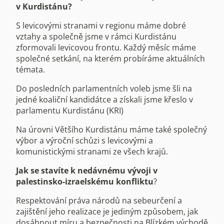
v Kurdistánu?
S levicovými stranami v regionu máme dobré
vztahy a společně jsme v rámci Kurdistánu
zformovali levicovou frontu. Každý měsíc máme
společné setkání, na kterém probíráme aktuálních
témata.
Do posledních parlamentních voleb jsme šli na
jedné koaliční kandidátce a získali jsme křeslo v
parlamentu Kurdistánu (KRI)
Na úrovni Většího Kurdistánu máme také společný
výbor a výroční schůzi s levicovými a
komunistickými stranami ze všech krajů.
Jak se stavíte k nedávnému vývoji v
palestinsko-izraelskému konfliktu
?
Respektování práva národů na sebeurčení a
zajištění jeho realizace je jediným způsobem, jak
dosáhnout míru a bezpečnosti na Blízkém východě