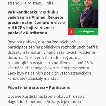
stranou Kurdistánu i Iráku.
Vaši kandidátku v Kirkúku
vede Samira Ahmad. Řekněte
prosím našim čtenářům více o
roli KCP v boji za rovnost
pohlaví v Kurdistánu.
Rovnost pohlaví, obrana ženských práv a
participace žen na politických rozhodnutích patří k
důležitým tématům v našich stanovách. Klademe
důraz na účast žen v ústředním výboru a
rozhodujících orgánech s podílem alespoň 25 %,
včetně jejich zapojení v kurdském parlamentu.
Ženy byly na čelních pozicích všech stranických
kandidátek a získaly mandát.
Popište nám situaci v Kurdistánu.
Občané Kurdistánu, kromě obav z hrozeb z
Bagdádu, Teheránu a Ankary, trpí mnoha