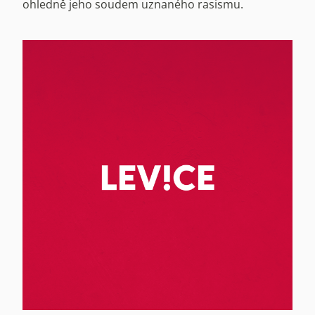
ohledně jeho soudem uznaného rasismu.