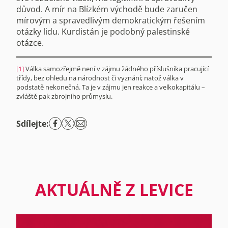
důvod. A mír na Blízkém východě bude zaručen
mírovým a spravedlivým demokratickým řešením
otázky lidu. Kurdistán je podobný palestinské
otázce.
[1]
Válka samozřejmě není v zájmu žádného příslušníka pracující
třídy, bez ohledu na národnost či vyznání; natož válka v
podstatě nekonečná. Ta je v zájmu jen reakce a velkokapitálu –⁠
zvláště pak zbrojního průmyslu.
Sdílejte:
AKTUÁLNĚ Z LEVICE