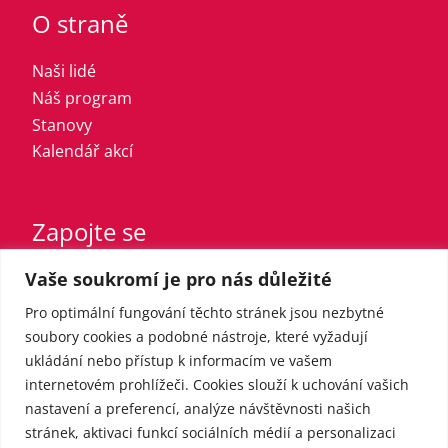
O straně
Naši lidé
Náš program
Stanovy
Kalendář akcí
Zapojte se
Vaše soukromí je pro nás důležité
Vstupte do strany
Registrovaný sympatizant
Pro optimální fungování těchto stránek jsou nezbytné
Přispějte finančně
soubory cookies a podobné nástroje, které vyžadují
ukládání nebo přístup k informacím ve vašem
internetovém prohlížeči. Cookies slouží k uchování vašich
Pro média
nastavení a preferencí, analýze návštěvnosti našich
stránek, aktivaci funkcí sociálních médií a personalizaci