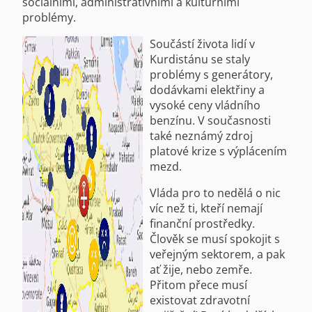
sociálními, administrativními a kulturními
problémy.
Součástí života lidí v
Kurdistánu se staly
problémy s generátory,
dodávkami elektřiny a
vysoké ceny vládního
benzínu. V současnosti
také neznámý zdroj
platové krize s výplácením
mezd.
Vláda pro to nedělá o nic
víc než ti, kteří nemají
finanční prostředky.
Člověk se musí spokojit s
veřejným sektorem, a pak
ať žije, nebo zemře.
Přitom přece musí
existovat zdravotní