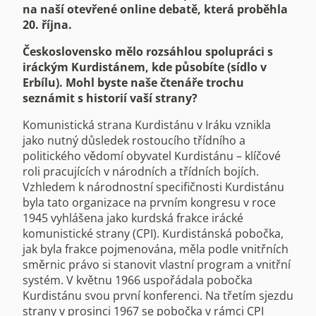
na naší otevřené online debatě, která proběhla
20. října.
Československo mělo rozsáhlou spolupráci s
iráckým Kurdistánem, kde působíte (sídlo v
Erbílu). Mohl byste naše čtenáře trochu
seznámit s historií vaší strany?
Komunistická strana Kurdistánu v Iráku vznikla
jako nutný důsledek rostoucího třídního a
politického vědomí obyvatel Kurdistánu – klíčové
roli pracujících v národních a třídních bojích.
Vzhledem k národnostní specifičnosti Kurdistánu
byla tato organizace na prvním kongresu v roce
1945 vyhlášena jako kurdská frakce irácké
komunistické strany (CPI). Kurdistánská pobočka,
jak byla frakce pojmenována, měla podle vnitřních
směrnic právo si stanovit vlastní program a vnitřní
systém. V květnu 1966 uspořádala pobočka
Kurdistánu svou první konferenci. Na třetím sjezdu
strany v prosinci 1967 se pobočka v rámci CPI