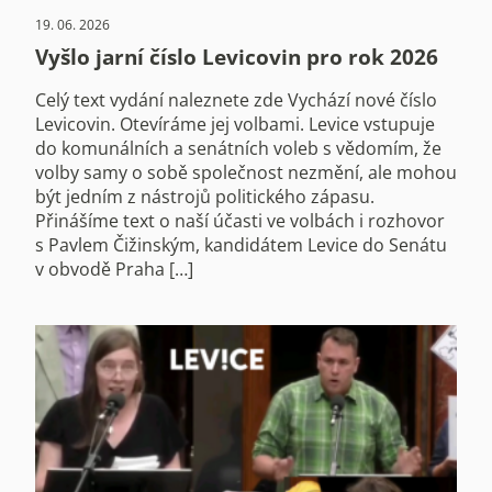
19. 06. 2026
Vyšlo jarní číslo Levicovin pro rok 2026
Celý text vydání naleznete zde Vychází nové číslo
Levicovin. Otevíráme jej volbami. Levice vstupuje
do komunálních a senátních voleb s vědomím, že
volby samy o sobě společnost nezmění, ale mohou
být jedním z nástrojů politického zápasu.
Přinášíme text o naší účasti ve volbách i rozhovor
s Pavlem Čižinským, kandidátem Levice do Senátu
v obvodě Praha […]