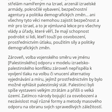
střelám namířeným na Izrael, arzenál izraelské
armády, pokročilé vybavení, bezpečnostní
agentury a politika demografických změn… ani
všechny tyto věci nemohou zajistit bezpečnost a
mír pro Izrael, a to je výmluvná lekce pro všechny
vlády a úřady, které věří, že mají schopnost
podrobit si lidi, kteří touží po osvobození,
prostřednictvím útlaku, použitím síly a politiky
demografických změn.
Zároveň, volba vojenského směru ve jménu
[Palestinského] odporu v modelu izraelsko-
palestinského konfliktu zároveň nepřispěla k
vyvíjení tlaku na volbu či vnucení alternativy
vyjednávání a míru, jejímž prostřednictvím by bylo
možné vyhlásit palestinský stát. Palestinci byli
spíše vystaveni velkým ztrátám a přišli o velká
území. Zatímco národy bojující za osvobození a
nezávislost mají různé formy a metody masového
odporu na obranu svých spravedlivých záležitostí.