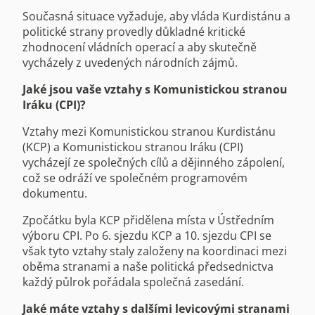
Současná situace vyžaduje, aby vláda Kurdistánu a
politické strany provedly důkladné kritické
zhodnocení vládních operací a aby skutečně
vycházely z uvedených národních zájmů.
Jaké jsou vaše vztahy s Komunistickou stranou
Iráku (CPI)?
Vztahy mezi Komunistickou stranou Kurdistánu
(KCP) a Komunistickou stranou Iráku (CPI)
vycházejí ze společných cílů a dějinného zápolení,
což se odráží ve společném programovém
dokumentu.
Zpočátku byla KCP přidělena místa v Ústředním
výboru CPI. Po 6. sjezdu KCP a 10. sjezdu CPI se
však tyto vztahy staly založeny na koordinaci mezi
oběma stranami a naše politická předsednictva
každý půlrok pořádala společná zasedání.
Jaké máte vztahy s dalšími levicovými stranami