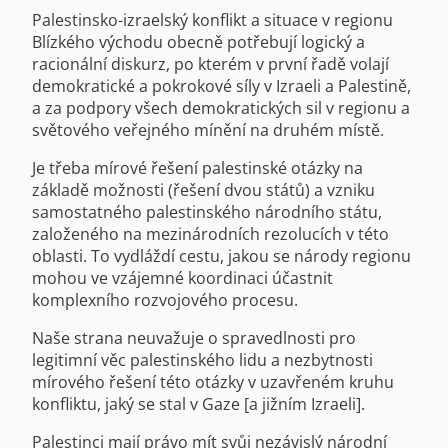
Palestinsko-izraelský konflikt a situace v regionu
Blízkého východu obecně potřebují logický a
racionální diskurz, po kterém v první řadě volají
demokratické a pokrokové síly v Izraeli a Palestině,
a za podpory všech demokratických sil v regionu a
světového veřejného mínění na druhém místě.
Je třeba mírové řešení palestinské otázky na
základě možnosti (řešení dvou států) a vzniku
samostatného palestinského národního státu,
založeného na mezinárodních rezolucích v této
oblasti. To vydláždí cestu, jakou se národy regionu
mohou ve vzájemné koordinaci účastnit
komplexního rozvojového procesu.
Naše strana neuvažuje o spravedlnosti pro
legitimní věc palestinského lidu a nezbytnosti
mírového řešení této otázky v uzavřeném kruhu
konfliktu, jaký se stal v Gaze [a jižním Izraeli].
Palestinci mají právo mít svůj nezávislý národní