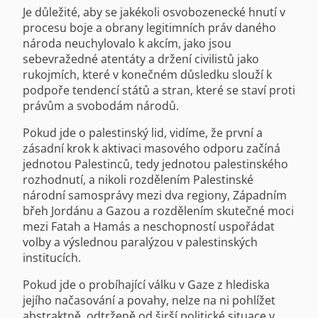
Je důležité, aby se jakékoli osvobozenecké hnutí v
procesu boje a obrany legitimních práv daného
národa neuchylovalo k akcím, jako jsou
sebevražedné atentáty a držení civilistů jako
rukojmích, které v konečném důsledku slouží k
podpoře tendencí států a stran, které se staví proti
právům a svobodám národů.
Pokud jde o palestinský lid, vidíme, že první a
zásadní krok k aktivaci masového odporu začíná
jednotou Palestinců, tedy jednotou palestinského
rozhodnutí, a nikoli rozdělením Palestinské
národní samosprávy mezi dva regiony, Západním
břeh Jordánu a Gazou a rozdělením skutečné moci
mezi Fatah a Hamás a neschopností uspořádat
volby a výslednou paralýzou v palestinských
institucích.
Pokud jde o probíhající válku v Gaze z hlediska
jejího načasování a povahy, nelze na ni pohlížet
abstraktně, odtrženě od širší politické situace v