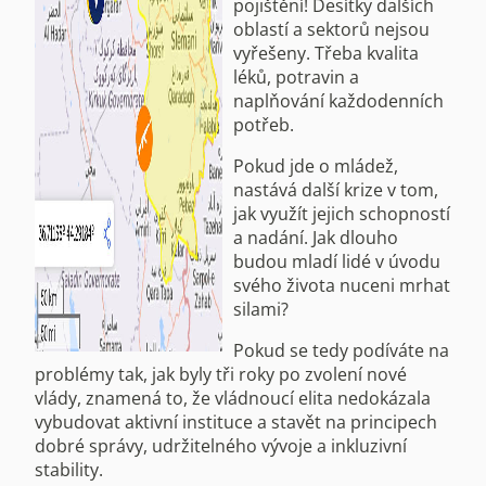
pojištění! Desítky dalších
oblastí a sektorů nejsou
vyřešeny. Třeba kvalita
léků, potravin a
naplňování každodenních
potřeb.
Pokud jde o mládež,
nastává další krize v tom,
jak využít jejich schopností
a nadání. Jak dlouho
budou mladí lidé v úvodu
svého života nuceni mrhat
silami?
Pokud se tedy podíváte na
problémy tak, jak byly tři roky po zvolení nové
vlády, znamená to, že vládnoucí elita nedokázala
vybudovat aktivní instituce a stavět na principech
dobré správy, udržitelného vývoje a inkluzivní
stability.