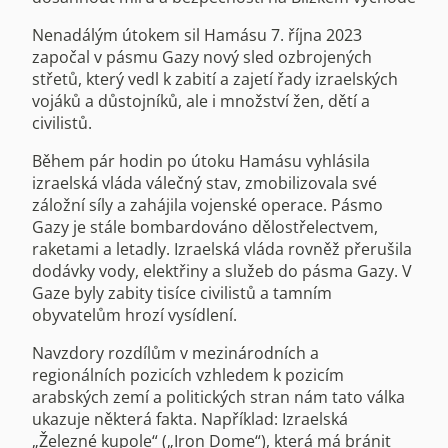
Nenadálým útokem sil Hamásu 7. října 2023
započal v pásmu Gazy nový sled ozbrojených
střetů, který vedl k zabití a zajetí řady izraelských
vojáků a důstojníků, ale i množství žen, dětí a
civilistů.
Během pár hodin po útoku Hamásu vyhlásila
izraelská vláda válečný stav, zmobilizovala své
záložní síly a zahájila vojenské operace. Pásmo
Gazy je stále bombardováno dělostřelectvem,
raketami a letadly. Izraelská vláda rovněž přerušila
dodávky vody, elektřiny a služeb do pásma Gazy. V
Gaze byly zabity tisíce civilistů a tamním
obyvatelům hrozí vysídlení.
Navzdory rozdílům v mezinárodních a
regionálních pozicích vzhledem k pozicím
arabských zemí a politických stran nám tato válka
ukazuje některá fakta. Například: Izraelská
„Železné kupole“ („Iron Dome“), která má bránit