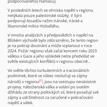
podporovaného) Hamásu].
V posledních letech se ohniska napětí v regionu
netýkala pouze palestinské otázky. V Sýrii
podporují Assadův režim íránské, irácké a
libanonské milice Hizballáhu.
V mnoha analýzách a předpovědích o napětí na
Blízkém východě bylo zdůrazněno, že tento region
je na pokraji doutnání a může vzplanout v roce
2024. Požár regionu však začal koncem roku 2023
válkou v Gaze a jeho výsledek nelze předvídat ve
světle existujících konfliktů v regionu obecně…
Ve světle těchto turbulentních a iracionálních
podmínek, které se vůbec neslučují se zájmy
[1]
národů v regionu
, jsou na vzestupu nenávistné
projevy, náboženská válka a volání po svatém
džihádu ze strany politických sil, které považují své
zájmy a udržitelnost za zaručené v pokračování
napětí a válek.