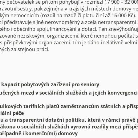
y pečovatelek se přitom pohybují v rozmezí 17 900 – 32 000
dravotní sestry, pak zejména v krajských městech domovy 
kým nemocnicím (rozdíl na mzdě či platu činí až 16 000 Kč).
ci představuje silně nerovnoměrný a zcela netransparentní
ského i obecního spolufinancování a dotací. Ten znevýhodň
ované neziskovými organizacemi, které nemohou počítat 
s příspěvkovými organizacemi. Tím je dáno i relativně velmi 
ch za stejnou práci.
kapacit pobytových zařízení pro seniory
učených mezd v sociálních službách a jejich konvergenci
ulkových tarifních platů zaměstnancům státních a pří
iální péče
u a transparentní dotační politiku, která v rámci právě
Zákona o sociálních službách vyrovná rozdíly mezi přísp
(případně i komerčními) domovy