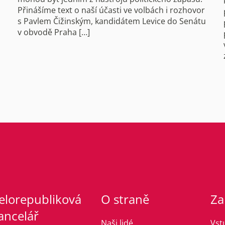
Přinášíme text o naší účasti ve volbách i rozhovor
s Pavlem Čižinským, kandidátem Levice do Senátu
v obvodě Praha […]
elorepubliková
O straně
Za
ancelář
Naši lidé
Vst