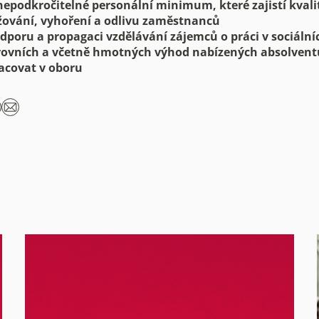
epodkročitelné personální minimum, které zajistí kvalit
žování, vyhoření a odlivu zaměstnanců
poru a propagaci vzdělávání zájemců o práci v sociální
rovních a včetně hmotných výhod nabízených absolventů
acovat v oboru