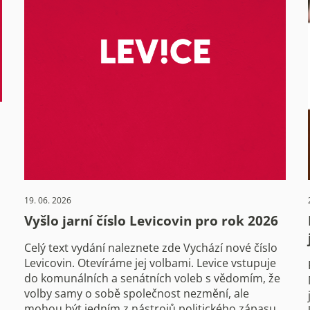
19. 06. 2026
Vyšlo jarní číslo Levicovin pro rok 2026
Celý text vydání naleznete zde Vychází nové číslo
Levicovin. Otevíráme jej volbami. Levice vstupuje
do komunálních a senátních voleb s vědomím, že
volby samy o sobě společnost nezmění, ale
mohou být jedním z nástrojů politického zápasu.