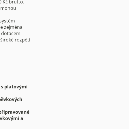
 Kč brutto.
nemohou
 systém
uje zejména
s dotacemi
široké rozpětí
 s platovými
spěvkových
 připravované
ěvkovými a