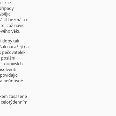
í krizi
 případy
bějící
á jít bezmála o
te, což navíc
vého věku.
í doby tak
však narážejí na
k pečovatelek.
o poslání
astoupivších
bsolventi
povídající
í a neúnosné
adkem zasažené
s celotýdenním
i.