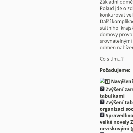
Základní odměn
Pokud jde o z
konkurovat vel
Další komplika
státního, kraj
domovy provoz
srovnatelnými 
odměn nabízený
Co s tím…?
Požadujeme:
Navýšení 
Zvýšení zar
tabulkami
Zvýšení tab
organizací soc
Spravedlivo
velké novely 
neziskovými 