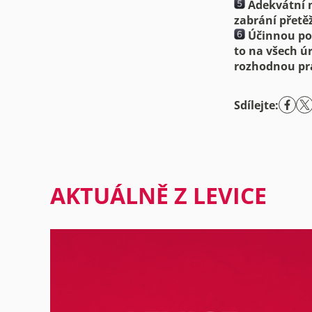
Adekvátní n
zabrání přetě
Účinnou pod
to na všech ú
rozhodnou pr
Sdílejte:
AKTUÁLNĚ Z LEVICE