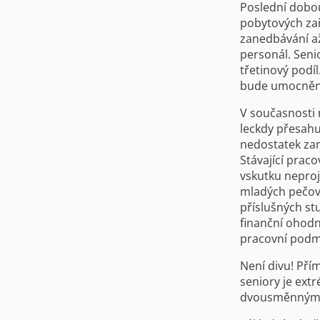
Poslední dobou 
pobytových zař
zanedbávání až
personál. Seni
třetinový podí
bude umocněno
V současnosti 
leckdy přesahuj
nedostatek zam
Stávající praco
vskutku neproj
mladých pečova
příslušných st
finanční ohodn
pracovní podmí
Není divu! Pří
seniory je ext
dvousměnným pr