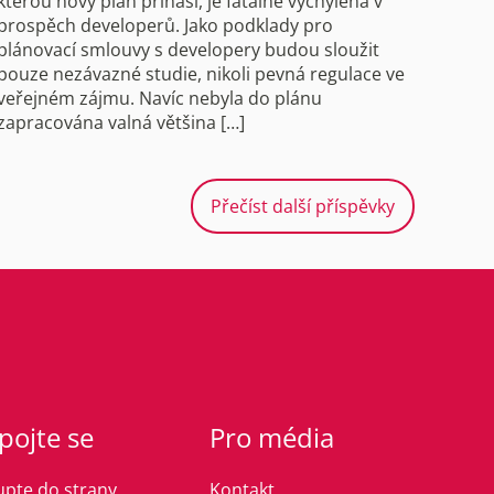
kterou nový plán přináší, je fatálně vychýlená v
prospěch developerů. Jako podklady pro
plánovací smlouvy s developery budou sloužit
pouze nezávazné studie, nikoli pevná regulace ve
veřejném zájmu. Navíc nebyla do plánu
zapracována valná většina […]
Přečíst další příspěvky
pojte se
Pro média
upte do strany
Kontakt