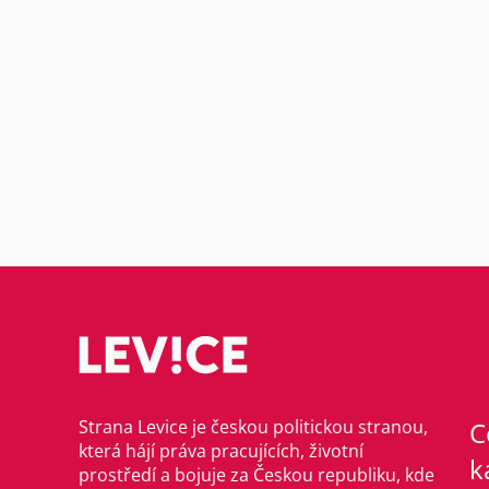
Strana Levice je českou politickou stranou,
C
která hájí práva pracujících, životní
k
prostředí a bojuje za Českou republiku, kde