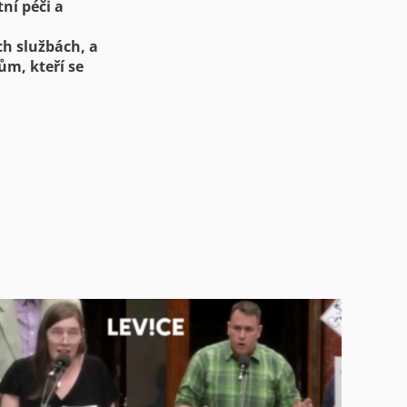
ní péči a
ch službách, a
m, kteří se