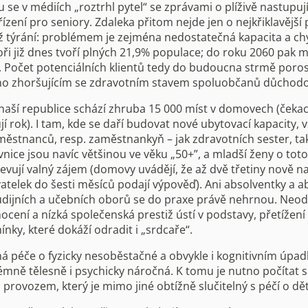
se v médiích „roztrhl pytel“ se zprávami o plíživě nastupujíc
ízení pro seniory. Zdaleka přitom nejde jen o nejkřiklavější
 týrání: problémem je zejména nedostatečná kapacita a chy
oři již dnes tvoří plných 21,9% populace; do roku 2060 pak m
l. Počet potenciálních klientů tedy do budoucna strmě poros
 zhoršujícím se zdravotním stavem spoluobčanů důchodo
naší republice schází zhruba 15 000 míst v domovech (čekac
í rok). I tam, kde se daří budovat nové ubytovací kapacity, 
ěstnanců, resp. zaměstnankyň – jak zdravotních sester, ta
vnice jsou navíc většinou ve věku „50+”, a mladší ženy o tot
evují valný zájem (domovy uvádějí, že až dvě třetiny nově n
telek do šesti měsíců podají výpověď). Ani absolventky a a
udijních a učebních oborů se do praxe právě nehrnou. Neod
ocení a nízká společenská prestiž ústí v podstavy, přetížen
nky, které dokáží odradit i „srdcaře“.
má péče o fyzicky nesoběstačné a obvykle i kognitivním úp
rémně tělesně i psychicky náročná. K tomu je nutno počítat 
ovozem, který je mimo jiné obtížně slučitelný s péčí o dět