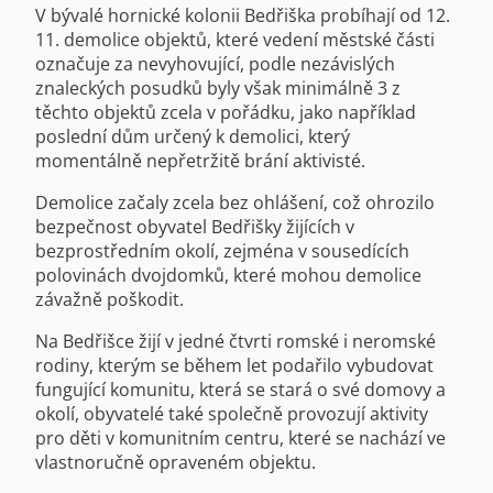
V bývalé hornické kolonii Bedřiška probíhají od 12.
11. demolice objektů, které vedení městské části
označuje za nevyhovující, podle nezávislých
znaleckých posudků byly však minimálně 3 z
těchto objektů zcela v pořádku, jako například
poslední dům určený k demolici, který
momentálně nepřetržitě brání aktivisté.
Demolice začaly zcela bez ohlášení, což ohrozilo
bezpečnost obyvatel Bedřišky žijících v
bezprostředním okolí, zejména v sousedících
polovinách dvojdomků, které mohou demolice
závažně poškodit.
Na Bedřišce žijí v jedné čtvrti romské i neromské
rodiny, kterým se během let podařilo vybudovat
fungující komunitu, která se stará o své domovy a
okolí, obyvatelé také společně provozují aktivity
pro děti v komunitním centru, které se nachází ve
vlastnoručně opraveném objektu.