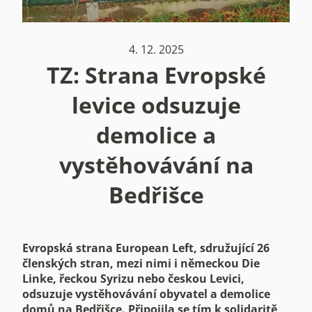
4. 12. 2025
TZ: Strana Evropské
levice odsuzuje
demolice a
vystěhovávání na
Bedřišce
Evropská strana European Left, sdružující 26
členských stran, mezi nimi i německou Die
Linke, řeckou Syrizu nebo českou Levici,
odsuzuje vystěhovávání obyvatel a demolice
domů na Bedřišce. Připojila se tím k solidaritě,