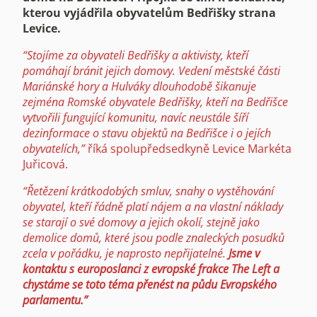
kterou vyjádřila obyvatelům Bedřišky strana
Levice.
“Stojíme za obyvateli Bedřišky a aktivisty, kteří
pomáhají bránit jejich domovy. Vedení městské části
Mariánské hory a Hulváky dlouhodobě šikanuje
zejména Romské obyvatele Bedřišky, kteří na Bedřišce
vytvořili fungující komunitu, navíc neustále šíří
dezinformace o stavu objektů na Bedřišce i o jejích
obyvatelích,”
říká spolupředsedkyně Levice Markéta
Juřicová.
“Řetězení krátkodobých smluv, snahy o vystěhování
obyvatel, kteří řádně platí nájem a na vlastní náklady
se starají o své domovy a jejich okolí, stejně jako
demolice domů, které jsou podle znaleckých posudků
zcela v pořádku, je naprosto nepřijatelné.
Jsme v
kontaktu s europoslanci z evropské frakce The Left a
chystáme se toto téma přenést na půdu Evropského
parlamentu.
”