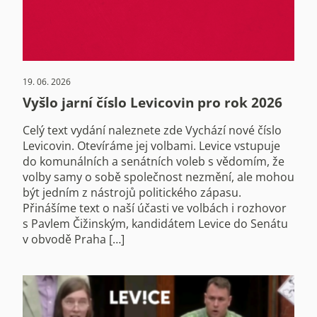
19. 06. 2026
Vyšlo jarní číslo Levicovin pro rok 2026
Celý text vydání naleznete zde Vychází nové číslo
Levicovin. Otevíráme jej volbami. Levice vstupuje
do komunálních a senátních voleb s vědomím, že
volby samy o sobě společnost nezmění, ale mohou
být jedním z nástrojů politického zápasu.
Přinášíme text o naší účasti ve volbách i rozhovor
s Pavlem Čižinským, kandidátem Levice do Senátu
v obvodě Praha […]