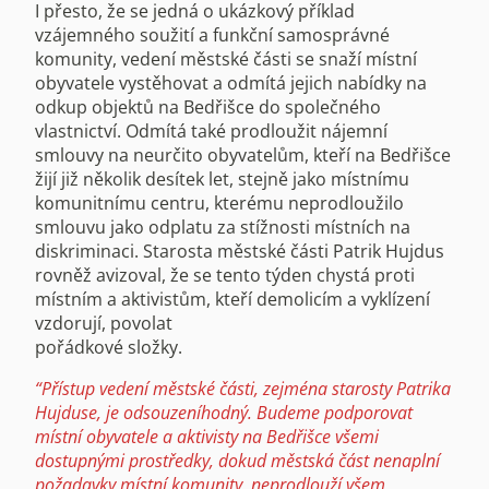
I přesto, že se jedná o ukázkový příklad
vzájemného soužití a funkční samosprávné
komunity, vedení městské části se snaží místní
obyvatele vystěhovat a odmítá jejich nabídky na
odkup objektů na Bedřišce do společného
vlastnictví. Odmítá také prodloužit nájemní
smlouvy na neurčito obyvatelům, kteří na Bedřišce
žijí již několik desítek let, stejně jako místnímu
komunitnímu centru, kterému neprodloužilo
smlouvu jako odplatu za stížnosti místních na
diskriminaci. Starosta městské části Patrik Hujdus
rovněž avizoval, že se tento týden chystá proti
místním a aktivistům, kteří demolicím a vyklízení
vzdorují, povolat
pořádkové složky.
“Přístup vedení městské části, zejména starosty Patrika
Hujduse, je odsouzeníhodný. Budeme podporovat
místní obyvatele a aktivisty na Bedřišce všemi
dostupnými prostředky, dokud městská část nenaplní
požadavky místní komunity, neprodlouží všem