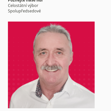
Poznejte naše lidi
Celostátní výbor
Spolupředsedové