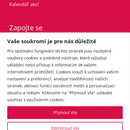
Kalendář akcí
Zapojte se
Vaše soukromí je pro nás důležité
Vstupte do strany
Registrovaný sympatizant
Pro optimální fungování těchto stránek jsou nezbytné
Přispějte finančně
soubory cookies a podobné nástroje, které vyžadují
ukládání nebo přístup k informacím ve vašem
internetovém prohlížeči. Cookies slouží k uchování vašich
Pro média
nastavení a preferencí, analýze návštěvnosti našich
stránek, aktivaci funkcí sociálních médií a personalizaci
obsahu a reklam. Kliknutím na "Přijmout vše" udáváte
Kontakt
souhlas s využíváním cookies.
Tiskové zprávy
Přijmout vše
Odmítnout vše