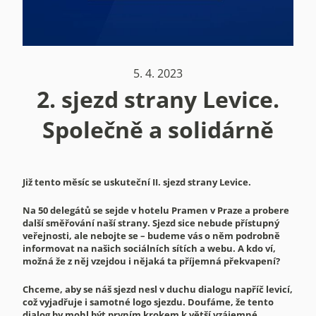
5. 4. 2023
2. sjezd strany Levice.
Společně a solidárně
Již tento měsíc se uskuteční II. sjezd strany Levice.
Na 50 delegátů se sejde v hotelu Pramen v Praze a probere
další směřování naší strany. Sjezd sice nebude přístupný
veřejnosti, ale nebojte se – budeme vás o něm podrobně
informovat na našich sociálních sítích a webu. A kdo ví,
možná že z něj vzejdou i nějaká ta příjemná překvapení?
Chceme, aby se náš sjezd nesl v duchu dialogu napříč levicí,
což vyjadřuje i samotné logo sjezdu. Doufáme, že tento
dialog by mohl být prvním krokem k větší vzájemné