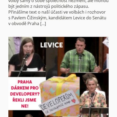
volby samy o sobě společnost nezmění, ale mohou
být jedním z nástrojů politického zápasu.
Přinášíme text o naší účasti ve volbách i rozhovor
s Pavlem Čižinským, kandidátem Levice do Senátu
v obvodě Praha […]