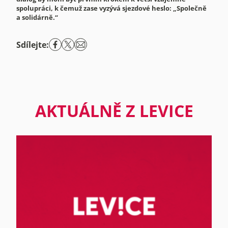
spolupráci, k čemuž zase vyzývá sjezdové heslo: „Společně
a solidárně.“
Sdílejte:
AKTUÁLNĚ Z LEVICE