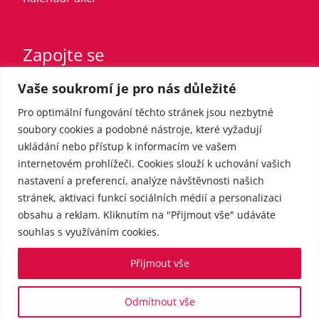
Zapojte se
Vaše soukromí je pro nás důležité
Vstupte do strany
Registrovaný sympatizant
Pro optimální fungování těchto stránek jsou nezbytné
Přispějte finančně
soubory cookies a podobné nástroje, které vyžadují
ukládání nebo přístup k informacím ve vašem
internetovém prohlížeči. Cookies slouží k uchování vašich
Pro média
nastavení a preferencí, analýze návštěvnosti našich
stránek, aktivaci funkcí sociálních médií a personalizaci
obsahu a reklam. Kliknutím na "Přijmout vše" udáváte
Kontakt
souhlas s využíváním cookies.
Tiskové zprávy
Přijmout vše
Odmítnout vše