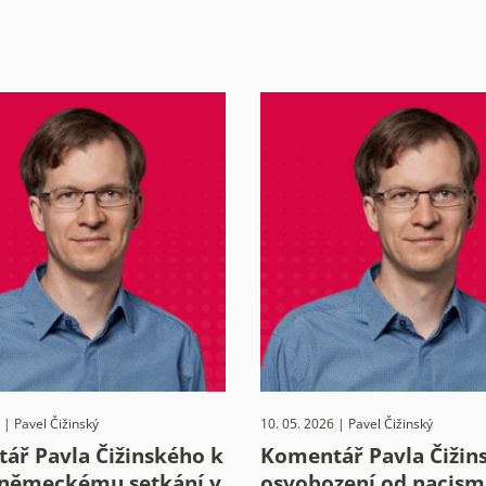
 | Pavel Čižinský
10. 05. 2026 | Pavel Čižinský
ář Pavla Čižinského k
Komentář Pavla Čižin
německému setkání v
osvobození od nacis