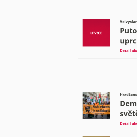
Velvyslan
Puto
uprc
Detail ak
Hradčansk
Demo
svět
Detail ak