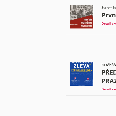
Staroměst
Prvn
Detail ak
kc zAHRA
PŘED
PRA
Detail ak