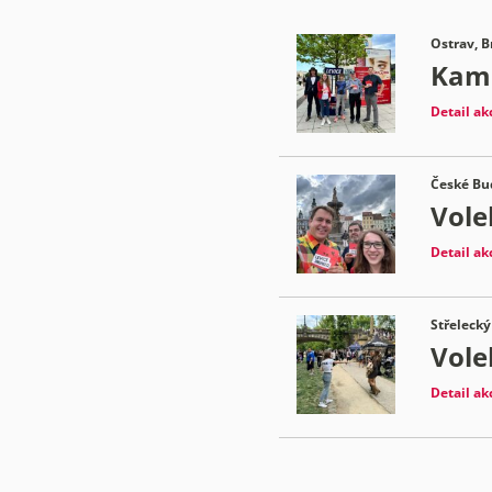
Ostrav, B
Kamp
Detail ak
České Bud
Vole
Detail ak
Střelecký
Vole
Detail ak
Stránkování