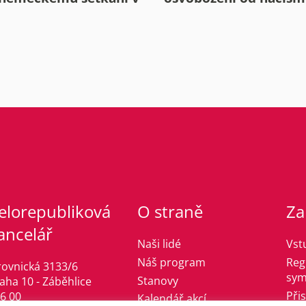
elorepubliková
O straně
Za
ancelář
Naši lidé
Vst
Náš program
Reg
rovnická 3133/6
sym
Stanovy
aha 10 - Záběhlice
Při
6 00
Kalendář akcí