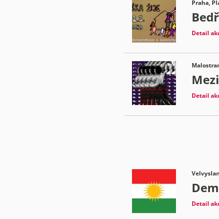
Praha, Pl
Bedř
Detail ak
Malostran
Mezi
Detail ak
Velvyslan
Demo
Detail ak