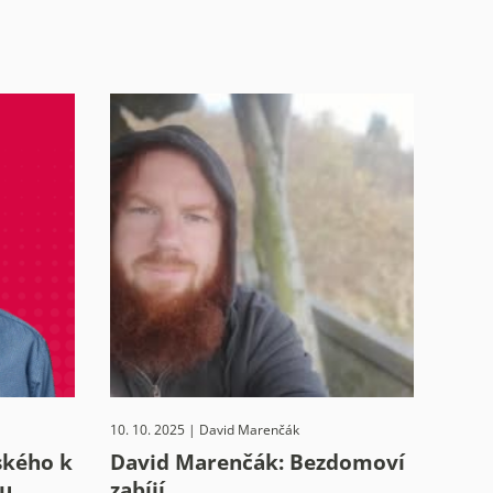
10. 10. 2025 | David Marenčák
ského k
David Marenčák: Bezdomoví
mu
zabíjí