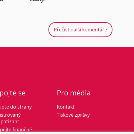
Přečíst další komentáře
pojte se
Pro média
upte do strany
Kontakt
istrovaný
Tiskové zprávy
patizant
spějte finančně