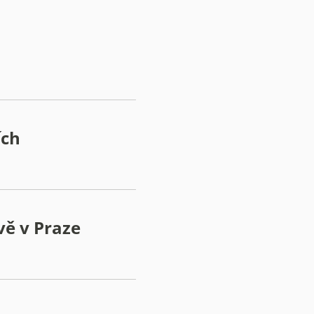
ích
vě v Praze