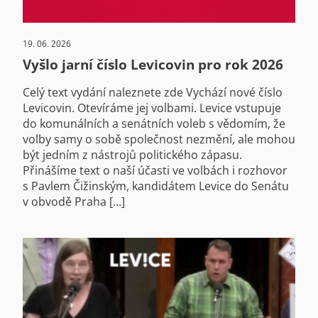
19. 06. 2026
Vyšlo jarní číslo Levicovin pro rok 2026
Celý text vydání naleznete zde Vychází nové číslo
Levicovin. Otevíráme jej volbami. Levice vstupuje
do komunálních a senátních voleb s vědomím, že
volby samy o sobě společnost nezmění, ale mohou
být jedním z nástrojů politického zápasu.
Přinášíme text o naší účasti ve volbách i rozhovor
s Pavlem Čižinským, kandidátem Levice do Senátu
v obvodě Praha […]