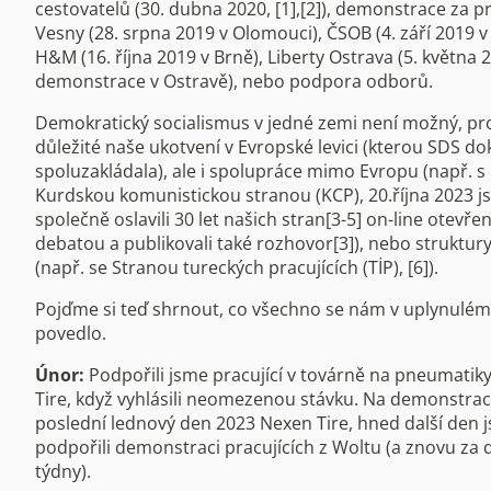
cestovatelů (30. dubna 2020, [1],[2]), demonstrace za pr
Vesny (28. srpna 2019 v Olomouci), ČSOB (4. září 2019 v
H&M (16. října 2019 v Brně), Liberty Ostrava (5. května 
demonstrace v Ostravě), nebo podpora odborů.
Demokratický socialismus v jedné zemi není možný, pro
důležité naše ukotvení v Evropské levici (kterou SDS d
spoluzakládala), ale i spolupráce mimo Evropu (např. s
Kurdskou komunistickou stranou (KCP), 20.října 2023 
společně oslavili 30 let našich stran[3-5] on-line otevře
debatou a publikovali také rozhovor[3]), nebo struktury
(např. se Stranou tureckých pracujících (TİP), [6]).
Pojďme si teď shrnout, co všechno se nám v uplynulém
povedlo.
Únor:
Podpořili jsme pracující v továrně na pneumatik
Tire, když vyhlásili neomezenou stávku. Na demonstrac
poslední lednový den 2023 Nexen Tire, hned další den 
podpořili demonstraci pracujících z Woltu (a znovu za d
týdny).