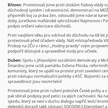
Březen:
Protestovali jsme proti útokům Fialovy vlády n
důchodový systém i zdravotnictví, demonstrací na MD
připoměli boj za práva žen, odsoudili jsme návrat kare
doby, Jurečkovo mafiánské vyhrožování Najmonovi i Pa
podpis snížení valorizace důchodů.
Proti navýšení věku pro odchod do důchodu na 68 let 
protestovali před úřadem vlády. Náš místopředseda Ví
Prokop na ZČU v rámci „Hodiny pravdy“ svým projeve
podpořil důstojné a spravedlivé mzdy pro učitele.
Duben:
Spolu s jihlavskými sociálními demokraty a Mi
Šmardou jsme uctili památku Evžena Plocka, reformní
komunisty, který se upálil na protest proti zavedení ce
proti nástupu normalizační politiky v KSČ. Bojovníci za s
spravedlnost jsou nesmrtelní!
Protestovali jsme proti rušení poboček České pošty a v
pak sbírali podpisy pod petici za jejich zachování. Na 
sjezdu, který se nesl v duchu dialogu napříč levící krom
delegátů dorazili také zástupci SOCDEM (J.Dienstbier) 