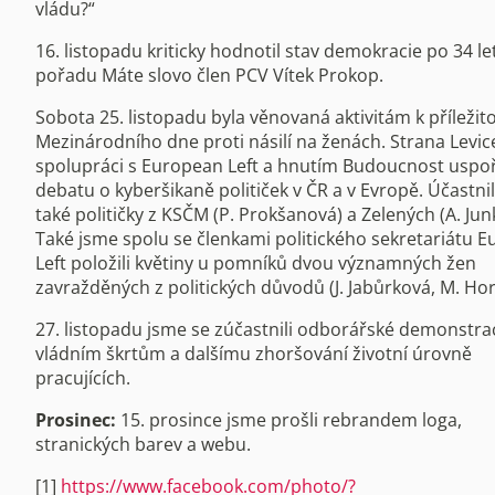
vládu?“
16. listopadu kriticky hodnotil stav demokracie po 34 le
pořadu Máte slovo člen PCV Vítek Prokop.
Sobota 25. listopadu byla věnovaná aktivitám k příležito
Mezinárodního dne proti násilí na ženách. Strana Levic
spolupráci s European Left a hnutím Budoucnost uspo
debatu o kyberšikaně političek v ČR a v Evropě. Účastnil
také političky z KSČM (P. Prokšanová) a Zelených (A. Jun
Také jsme spolu se členkami politického sekretariátu 
Left položili květiny u pomníků dvou významných žen
zavražděných z politických důvodů (J. Jabůrková, M. Ho
27. listopadu jsme se zúčastnili odborářské demonstra
vládním škrtům a dalšímu zhoršování životní úrovně
pracujících.
Prosinec:
15. prosince jsme prošli rebrandem loga,
stranických barev a webu.
[1]
https://www.facebook.com/photo/?