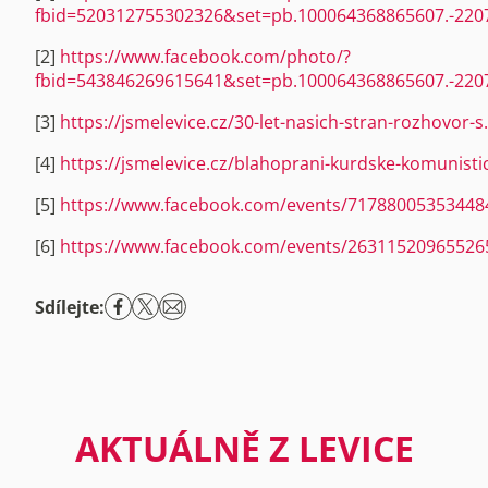
fbid=520312755302326&set=pb.100064368865607.-220
[2]
https://www.facebook.com/photo/?
fbid=543846269615641&set=pb.100064368865607.-220
[3]
https://jsmelevice.cz/30-let-nasich-stran-rozhovor-s
[4]
https://jsmelevice.cz/blahoprani-kurdske-komunisti
[5]
https://www.facebook.com/events/71788005353448
[6]
https://www.facebook.com/events/26311520965526
Sdílejte:
AKTUÁLNĚ Z LEVICE