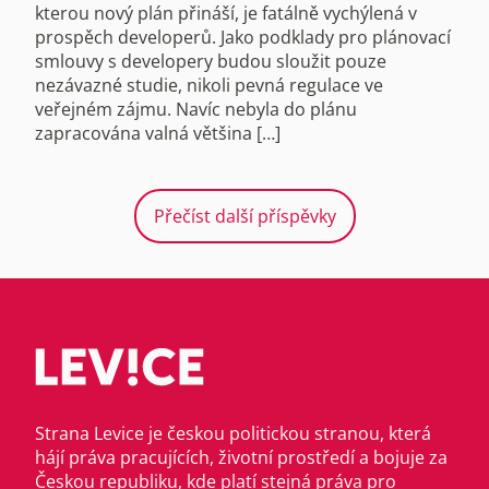
kterou nový plán přináší, je fatálně vychýlená v
prospěch developerů. Jako podklady pro plánovací
smlouvy s developery budou sloužit pouze
nezávazné studie, nikoli pevná regulace ve
veřejném zájmu. Navíc nebyla do plánu
zapracována valná většina […]
Přečíst další příspěvky
Strana Levice je českou politickou stranou, která
hájí práva pracujících, životní prostředí a bojuje za
Českou republiku, kde platí stejná práva pro