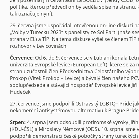
že ji požehnal Jiří Oliva radní za SOCDEM (tehdy ČSSD,
politika, kterou předvedl on by seděla spíše na stranu, 
tak označuje nyní).
29. června jsme uspořádali otevřenou on-line diskuzi 
„Volby v Turecku 2023“ s panelisty ze Sol Parti (naše se
strana v EL) a TİP. Na téma diskuze vyšel se členem TİP
rozhovor v Levicovinách.
Červenec:
Od 6. do 9. července se v Lublani konala Letn
univerzita Evropské levice (European Left), které se za 
stranu zúčastnil člen Předsednictva Celostátního výbor
Prokop (Vítek Prokop – Levice) a bývalý člen našeho PC
spolupředseda a stávající hospodář Evropské levice Jiří
Hudeček.
27. července jsme podpořili Ostravský LGBTQ+ Pride ja
nekomerční antisystémovou alternativu k Prague Pride
Srpen:
4. srpna jsem odsoudili protiromské výroky Jiří
(KDU-ČSL) a Miroslavy Němcové (ODS). 10. srpna jsme 
podpořili demonstraci české pobočky strany tureckých