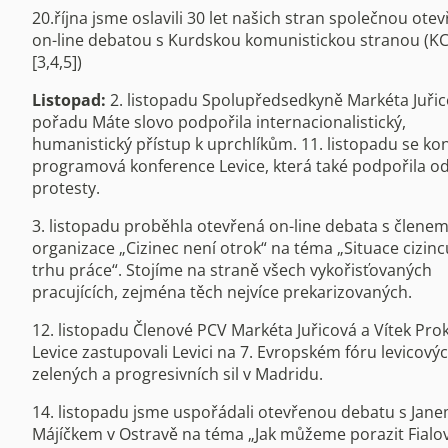
20.října jsme oslavili 30 let našich stran společnou ote
on-line debatou s Kurdskou komunistickou stranou (KC
[3,4,5])
Listopad:
2. listopadu Spolupředsedkyně Markéta Juřic
pořadu Máte slovo podpořila internacionalistický,
humanistický přístup k uprchlíkům. 11. listopadu se ko
programová konference Levice, která také podpořila o
protesty.
3. listopadu proběhla otevřená on-line debata s člene
organizace „Cizinec není otrok“ na téma „Situace cizinc
trhu práce“. Stojíme na straně všech vykořisťovaných
pracujících, zejména těch nejvíce prekarizovaných.
12. listopadu Členové PCV Markéta Juřicová a Vítek Pro
Levice zastupovali Levici na 7. Evropském fóru levicovýc
zelených a progresivních sil v Madridu.
14. listopadu jsme uspořádali otevřenou debatu s Jan
Májíčkem v Ostravě na téma „Jak můžeme porazit Fialo