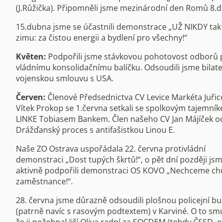
(J.Růžička). Připomněli jsme mezinárodní den Romů 8.
15.dubna jsme se účastnili demonstrace „UŽ NIKDY ta
zimu: za čistou energii a bydlení pro všechny!“
Květen:
Podpořili jsme stávkovou pohotovost odborů 
vládnímu konsolidačnímu balíčku. Odsoudili jsme bilate
vojenskou smlouvu s USA.
Červen:
Členové Předsednictva CV Levice Markéta Juřic
Vítek Prokop se 1.června setkali se spolkovým tajemní
LINKE Tobiasem Bankem. Člen našeho CV Jan Májíček o
Drážďanský proces s antifašistkou Linou E.
Naše ZO Ostrava uspořádala 22. června protivládní
demonstraci „Dost tupých škrtů!“, o pět dní později js
aktivně podpořili demonstraci OS KOVO „Nechceme c
zaměstnance!“.
28. června jsme důrazně odsoudili plošnou policejní bu
(patrně navíc s rasovým podtextem) v Karviné. O to smu