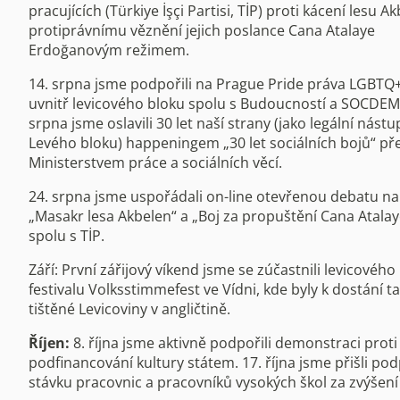
pracujících (Türkiye İşçi Partisi, TİP) proti kácení lesu A
protiprávnímu věznění jejich poslance Cana Atalaye
Erdoğanovým režimem.
14. srpna jsme podpořili na Prague Pride práva LGBTQ+ 
uvnitř levicového bloku spolu s Budoucností a SOCDEM.
srpna jsme oslavili 30 let naší strany (jako legální nást
Levého bloku) happeningem „30 let sociálních bojů“ př
Ministerstvem práce a sociálních věcí.
24. srpna jsme uspořádali on-line otevřenou debatu n
„Masakr lesa Akbelen“ a „Boj za propuštění Cana Atalay
spolu s TİP.
Září: První zářijový víkend jsme se zúčastnili levicového
festivalu Volksstimmefest ve Vídni, kde byly k dostání t
tištěné Levicoviny v angličtině.
Říjen:
8. října jsme aktivně podpořili demonstraci proti
podfinancování kultury státem. 17. října jsme přišli pod
stávku pracovnic a pracovníků vysokých škol za zvýšení 