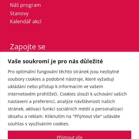
Náš program
Stanovy
Kalendář akcí
Zapojte se
Vaše soukromí je pro nás důležité
Vstupte do strany
Registrovaný sympatizant
Pro optimální fungování těchto stránek jsou nezbytné
Přispějte finančně
soubory cookies a podobné nástroje, které vyžadují
ukládání nebo přístup k informacím ve vašem
internetovém prohlížeči. Cookies slouží k uchování vašich
Pro média
nastavení a preferencí, analýze návštěvnosti našich
stránek, aktivaci funkcí sociálních médií a personalizaci
obsahu a reklam. Kliknutím na "Přijmout vše" udáváte
Kontakt
souhlas s využíváním cookies.
Tiskové zprávy
Přijmout vše