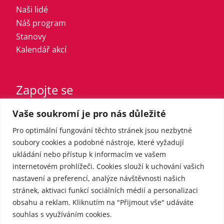
Naši lidé
Náš program
Stanovy
Kalendář akcí
Zapojte se
Vaše soukromí je pro nás důležité
Vstupte do strany
Registrovaný sympatizant
Pro optimální fungování těchto stránek jsou nezbytné
Přispějte finančně
soubory cookies a podobné nástroje, které vyžadují
ukládání nebo přístup k informacím ve vašem
internetovém prohlížeči. Cookies slouží k uchování vašich
Pro média
nastavení a preferencí, analýze návštěvnosti našich
stránek, aktivaci funkcí sociálních médií a personalizaci
obsahu a reklam. Kliknutím na "Přijmout vše" udáváte
Kontakt
souhlas s využíváním cookies.
Tiskové zprávy