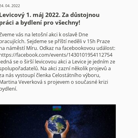
24. 04. 2022
Levicový 1. máj 2022. Za důstojnou
práci a bydlení pro všechny!
Zveme vás na letošní akci k oslavě Dne
pracujících. Sejdeme se příští neděli v 15h Praze
na náměstí Míru. Odkaz na facebookovou událost:
https://facebook.com/events/1430101954112754
Jedná se o širší levicovou akci a Levice je jedním ze
spolupořadatelů. Na akci zazní několik projevů a
za nás vystoupí členka Celostátního výboru,
Martina Veverková s projevem o současné krizi
bydlení.