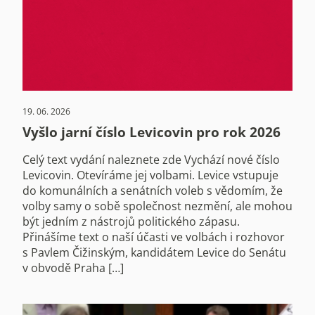
19. 06. 2026
Vyšlo jarní číslo Levicovin pro rok 2026
Celý text vydání naleznete zde Vychází nové číslo
Levicovin. Otevíráme jej volbami. Levice vstupuje
do komunálních a senátních voleb s vědomím, že
volby samy o sobě společnost nezmění, ale mohou
být jedním z nástrojů politického zápasu.
Přinášíme text o naší účasti ve volbách i rozhovor
s Pavlem Čižinským, kandidátem Levice do Senátu
v obvodě Praha […]