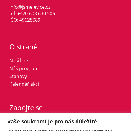
info@jsmelevice.cz
tel: +420 608 630 506
IČO: 49628089
O straně
Naši lidé
Náš program
Stanovy
Kalendář akcí
Zapojte se
Vaše soukromí je pro nás důležité
Vstupte do strany
Registrovaný sympatizant