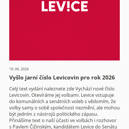
19. 06. 2026
Vyšlo jarní číslo Levicovin pro rok 2026
Celý text vydání naleznete zde Vychází nové číslo
Levicovin. Otevíráme jej volbami. Levice vstupuje
do komunálních a senátních voleb s vědomím, že
volby samy o sobě společnost nezmění, ale mohou
být jedním z nástrojů politického zápasu.
Přinášíme text o naší účasti ve volbách i rozhovor
s Pavlem Čižinským, kandidátem Levice do Senátu