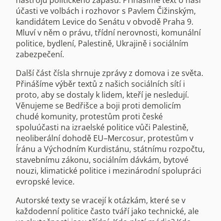
nástrojů politického zápasu. Přinášíme text o naší
účasti ve volbách i rozhovor s Pavlem Čižinským,
kandidátem Levice do Senátu v obvodě Praha 9.
Mluví v něm o právu, třídní nerovnosti, komunální
politice, bydlení, Palestině, Ukrajině i sociálním
zabezpečení.
Další část čísla shrnuje zprávy z domova i ze světa.
Přinášíme výběr textů z našich sociálních sítí i
proto, aby se dostaly k lidem, kteří je nesledují.
Věnujeme se Bedřišce a boji proti demolicím
chudé komunity, protestům proti české
spoluúčasti na izraelské politice vůči Palestině,
neoliberální dohodě EU–Mercosur, protestům v
Íránu a Východním Kurdistánu, státnímu rozpočtu,
stavebnímu zákonu, sociálním dávkám, bytové
nouzi, klimatické politice i mezinárodní spolupráci
evropské levice.
Autorské texty se vracejí k otázkám, které se v
každodenní politice často tváří jako technické, ale