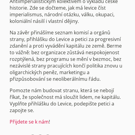
Antiimperialistickým kolektivem o výkladu české
historie. Zde se dočteme, jak má levice číst
imperialismus, národní otázku, válku, okupaci,
koloniální násilí i vlastní dějiny.
Na závěr přinášíme seznam komisí a orgánů
strany, přihlášku do Levice a petici za progresivní
zdanění a proti vyvádění kapitálu ze země. Berme
to vážně: bez organizace zůstává nespokojenost
rozptýlená, bez programu se mění v bezmoc, bez
nezávislé strany pracujících končí politika znovu u
oligarchických peněz, marketingu a
přizpůsobování se neoliberálnímu řádu.
Pomozte nám budovat stranu, která se nebojí
říkat, že společnost má sloužit lidem, ne kapitálu.
Vyplňte přihlášku do Levice, podepište petici a
zapojte se.
Přijdete se k nám
!