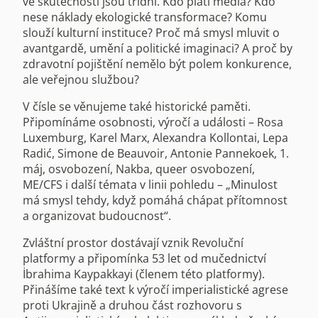
ve skutečnosti jsou třídní. Kdo platí média? Kdo
nese náklady ekologické transformace? Komu
slouží kulturní instituce? Proč má smysl mluvit o
avantgardě, umění a politické imaginaci? A proč by
zdravotní pojištění nemělo být polem konkurence,
ale veřejnou službou?
V čísle se věnujeme také historické paměti.
Připomínáme osobnosti, výročí a události – Rosa
Luxemburg, Karel Marx, Alexandra Kollontai, Lepa
Radić, Simone de Beauvoir, Antonie Pannekoek, 1.
máj, osvobození, Nakba, queer osvobození,
ME/CFS i další témata v linii pohledu – „Minulost
má smysl tehdy, když pomáhá chápat přítomnost
a organizovat budoucnost“.
Zvláštní prostor dostávají vznik Revoluční
platformy a připomínka 53 let od mučednictví
İbrahima Kaypakkayi (členem této platformy).
Přinášíme také text k výročí imperialistické agrese
proti Ukrajině a druhou část rozhovoru s