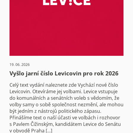
19. 06. 2026
Vyšlo jarní číslo Levicovin pro rok 2026
Celý text vydání naleznete zde Vychází nové číslo
Levicovin. Otevíráme jej volbami. Levice vstupuje
do komunálních a senátních voleb s vědomím, že
volby samy o sobě společnost nezmění, ale mohou
být jedním z nástrojů politického zápasu.
Přinášíme text o naší účasti ve volbách i rozhovor
s Pavlem Čižinským, kandidátem Levice do Senátu
v obvodě Praha […]