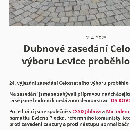
2. 4. 2023
Dubnové zasedání Celo
výboru Levice proběhlo 
24. výjezdní zasedání Celostátního výboru proběhlo v
Na zasedání jsme se zabývali přípravou nadcházejícíh
také jsme hodnotili nedávnou demonstraci
OS KOV
Po jednání jsme společně s
ČSSD Jihlava
a
Michalem
památku Evžena Plocka, reformního komunisty, kter
proti zavedení cenzury a proti nástupu normalizační