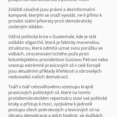
Zvláště závažné jsou právní a dezinformační
kampaně, kterými se snaží vyvolát, ne-li přímo k
provést státní převraty proti demokraticky
zvoleným vládám.
Vážná politická krize v Guatemale, kde je stát
ovládán oligarchií, která je fakticky mocenskou
strukturou, která odmítá uznat svou porážku ve
volbách, zinscenování tichého puče proti
kolumbijskému prezidentovi Gustavu Petrovi nebo
vzestup extrémně pravicových sil v celé Evropě
jsou aktuálními příklady křehkosti a obrovských
nedostatků našich demokracií.
Tváří v tvář celosvětovému vzestupu krajně
pravicových politických sil, které na tomto
protidemokratickém repertoáru staví své politické
kroky a přístup k moci, vyzýváme k jednotě
postupu všech pokrokových a levicových sil na
obranu demokracie a jejích hodnot, ve službách