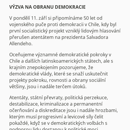
VÝZVA NA OBRANU DEMOKRACIE
V pondělí 11. září si připomínáme 50 let od
vojenského puče proti demokracii v Chile, kdy byl
první socialistický projekt vzniklý lidovým hlasování
přerušen atentátem na prezidenta Salvadora
Allendeho.
Oceňujeme významné demokratické pokroky v
Chile a dalších latinskoamerických státech, ale s
krajním znepokojením pozorujeme, že
demokratické vlády, které se snaží uskutečnit
projekty pokroku, rovnosti a obrany sociální
většiny, jsou i nadále terčem útoků.
Atentáty, státní převraty, politická perzekuce,
destabilizace, kriminalizace a permanentní
očerňování a diskreditace jsou i nadále hrozbami,
kterým musí progresivní a levicové síly čelit
pokaždé, když se v demokratických volbách s
podporou lidu dostanou k politické moci.