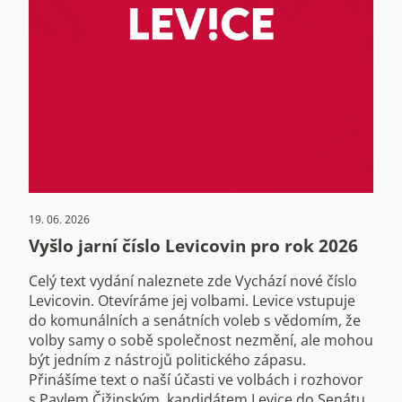
19. 06. 2026
Vyšlo jarní číslo Levicovin pro rok 2026
Celý text vydání naleznete zde Vychází nové číslo
Levicovin. Otevíráme jej volbami. Levice vstupuje
do komunálních a senátních voleb s vědomím, že
volby samy o sobě společnost nezmění, ale mohou
být jedním z nástrojů politického zápasu.
Přinášíme text o naší účasti ve volbách i rozhovor
s Pavlem Čižinským, kandidátem Levice do Senátu