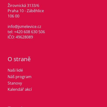
Žirovnická 3133/6
Praha 10 - Záběhlice
106 00
info@jsmelevice.cz
tel: +420 608 630 506
IČO: 49628089
O straně
Naši lidé
Náš program
Stanovy
Kalendář akcí