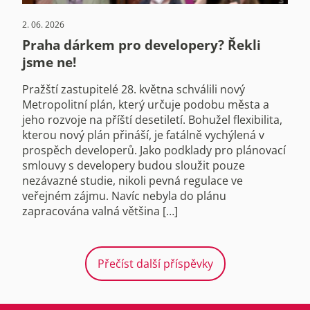
2. 06. 2026
Praha dárkem pro developery? Řekli
jsme ne!
Pražští zastupitelé 28. května schválili nový
Metropolitní plán, který určuje podobu města a
jeho rozvoje na příští desetiletí. Bohužel flexibilita,
kterou nový plán přináší, je fatálně vychýlená v
prospěch developerů. Jako podklady pro plánovací
smlouvy s developery budou sloužit pouze
nezávazné studie, nikoli pevná regulace ve
veřejném zájmu. Navíc nebyla do plánu
zapracována valná většina […]
Přečíst další příspěvky