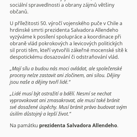
sociální spravedlnosti a obrany zájmů většiny
občanů.
U příležitosti 50. výročí vojenského puče v Chile a
hrdinské smrti prezidenta Salvadora Allendeho
vyzýváme k posílení spolupráce a koordinace při
obraně vlád pokrokových a levicových politických
sil proti těm, kteří vytvořili zákeřné mocenské sítě k
despotickému dosazování či odstraňování vlád.
„Mají sílu a budou nás moci ovládat, ale společenské
procesy nelze zastavit ani zločinem, ani silou. Dějiny
jsou naše a dějiny tvoří lidé.“
„Lidé musí být ostražití a bdělí. Nesmí se nechat
vyprovokovat ani zmasakrovat, ale musí také bránit
své dosažené úspěchy. Musí bránit právo budovat svým
úsilím důstojný a lepší život.“
Na památku
prezidenta Salvadora Allendeho
.