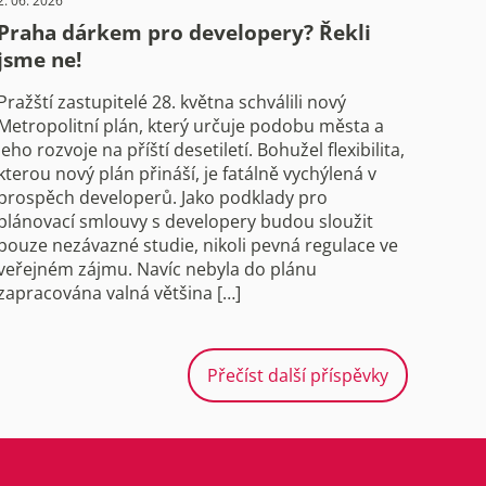
2. 06. 2026
Praha dárkem pro developery? Řekli
jsme ne!
Pražští zastupitelé 28. května schválili nový
Metropolitní plán, který určuje podobu města a
jeho rozvoje na příští desetiletí. Bohužel flexibilita,
kterou nový plán přináší, je fatálně vychýlená v
prospěch developerů. Jako podklady pro
plánovací smlouvy s developery budou sloužit
pouze nezávazné studie, nikoli pevná regulace ve
veřejném zájmu. Navíc nebyla do plánu
zapracována valná většina […]
Přečíst další příspěvky