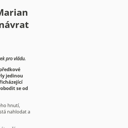
 Marian
návrat
ek pro vládu.
 předkové
yly jedinou
řicházející
obodit se od
ého hnutí,
ystá nahlodat a