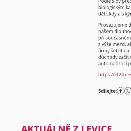
Podle slov pře
biologickým ka
dětí, kdy a s 
Prosazujeme d
našem dlouhod
při současném
z výše mezd, 
firmy šetřit n
důchody začít t
automatizací p
https://ct24.c
Sdílejte:
AKTUÁLNĚ Z LEVICE