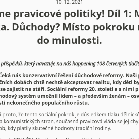
10. 12. 2021
e pravicové politiky! Díl 1:
ka. Důchody? Místo pokroku 
do minulosti.
 příspěvků, který navazuje na náš happening 108 červených tlačít
! Čeká nás konzervativní řešení důchodové reformy. Naši
ičních dobách chtě nechtě akceptovat realitu, kdy děti b
e zajistit na stáří. Sociální reformy 20. století a s nimi p
odový systém umožnil lidem – a především ženám – osv
sti nekonečného populačního růstu.
i proto, že tento sociální pokrok je důsledkem tlaku dělnick
h a komunistických stran, současná pravicová vláda se jej ch
ob, kdy platily skutečné hodnoty tradiční rodiny.