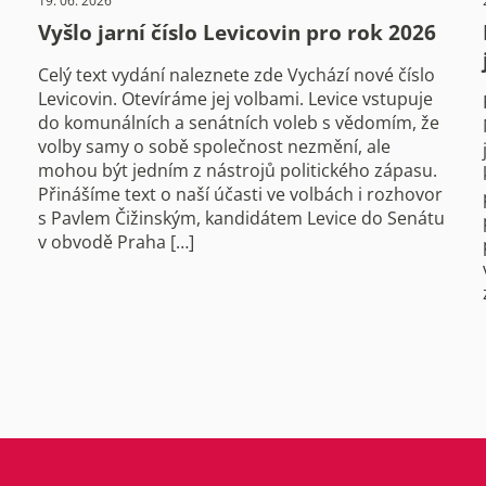
19. 06. 2026
Vyšlo jarní číslo Levicovin pro rok 2026
Celý text vydání naleznete zde Vychází nové číslo
Levicovin. Otevíráme jej volbami. Levice vstupuje
do komunálních a senátních voleb s vědomím, že
volby samy o sobě společnost nezmění, ale
mohou být jedním z nástrojů politického zápasu.
Přinášíme text o naší účasti ve volbách i rozhovor
s Pavlem Čižinským, kandidátem Levice do Senátu
v obvodě Praha […]