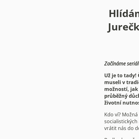
Hlídám
Jureč
Začínáme seriál
Už je to tady
museli v trad
možností, jak s
průběžný důch
životní nutno
Kdo ví? Možná 
socialistickýc
vrátit nás do d