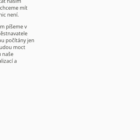
tát naším
 chceme mít
ic není.
ém píšeme v
ěstnavatele
u počítány jen
ebudou moct
u naše
lizací a