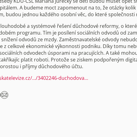
dsedy KDU-ČSL Mariána Jurečky se děti budou muset opět s
pitálem. A budeme moct zapomenout na to, že otázky kolik
kým, budou jednou každého osobní věc, do které společnosti n
louhodobé a systémové řešení důchodové reformy, o kter
obém programu. Tím je posílení sociálních odvodů od zam
 snížení odvodů ze mzdy. Zaměstnavatelské odvody nebudo
ale z celkové ekonomické výkonnosti podniku. Díky tomu n
a sociálních odvodech úsporami na pracujících. A také moho
akříkajíc platit roboti. Protože se ziskem podpořeným digita
orostou i příjmy důchodového účtu.
eskatelevize.cz/…/3402246-duchodova…