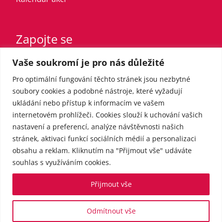
Zapojte se
Vaše soukromí je pro nás důležité
Vstupte do strany
Registrovaný sympatizant
Pro optimální fungování těchto stránek jsou nezbytné
Přispějte finančně
soubory cookies a podobné nástroje, které vyžadují
ukládání nebo přístup k informacím ve vašem
internetovém prohlížeči. Cookies slouží k uchování vašich
Pro média
nastavení a preferencí, analýze návštěvnosti našich
stránek, aktivaci funkcí sociálních médií a personalizaci
obsahu a reklam. Kliknutím na "Přijmout vše" udáváte
Kontakt
souhlas s využíváním cookies.
Tiskové zprávy
Přijmout vše
Odmítnout vše