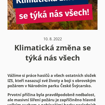
10. 8. 2022
Klimatická změna se
týká nás všech
Vážíme si práce hasičů a všech ostatních složek
IZS, kteří nasazují své životy a boji s obrovským
požárem v Národním parku České Švýcarsko.
Prvotní příčina byla pravděpodobně nedbalost,
ale masivní šíření požáru je zapříčiněno hlavně