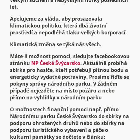
velkým suchem a nebývalými horky posledních
let.
A
pelujeme za vládu, aby prosazovala
klimatickou politiku, která dbá životní
prostředí a nepodléhá tlaku velkých korporací.
Klimatická změna se týká nás všech.
Máte-li možnost pomoci, sledujte facebookovou
stránku
NP České Švýcarsko
. Aktuálně probíhá
sbírka pro hasiče, kteří potřebují pitnou bodu a
energeticky vydatné potraviny. Prosíme řiďte se
pokyny správy národního parku. V žádném
případě nejezděte na místo požáru a nebo
přímo na vyhlídky v národním parku
O možnostech finanční pomoci např. přímo
Národnímu parku České Švýcarsko do sbírky na
podporu ohrožených druhů nebo do sbírky na
podporu turistického vybavení a péče o
kulturní památky se dočtete v článku: