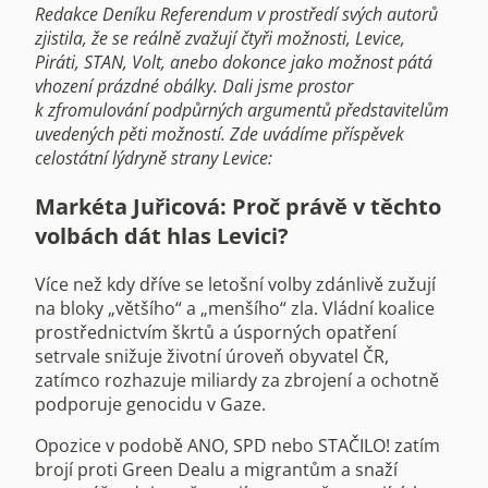
Redakce Deníku Referendum v prostředí svých autorů
zjistila, že se reálně zvažují čtyři možnosti, Levice,
Piráti, STAN, Volt, anebo dokonce jako možnost pátá
vhození prázdné obálky. Dali jsme prostor
k zfromulování podpůrných argumentů představitelům
uvedených pěti možností. Zde uvádíme příspěvek
celostátní lýdryně strany Levice:
Markéta Juřicová: Proč právě v těchto
volbách dát hlas Levici?
Více než kdy dříve se letošní volby zdánlivě zužují
na bloky „většího“ a „menšího“ zla. Vládní koalice
prostřednictvím škrtů a úsporných opatření
setrvale snižuje životní úroveň obyvatel ČR,
zatímco rozhazuje miliardy za zbrojení a ochotně
podporuje genocidu v Gaze.
Opozice v podobě ANO, SPD nebo STAČILO! zatím
brojí proti Green Dealu a migrantům a snaží