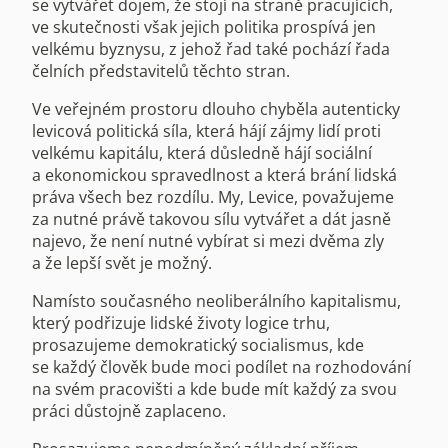
se vytvářet dojem, že stojí na straně pracujících,
ve skutečnosti však jejich politika prospívá jen
velkému byznysu, z jehož řad také pochází řada
čelních představitelů těchto stran.
Ve veřejném prostoru dlouho chyběla autenticky
levicová politická síla, která hájí zájmy lidí proti
velkému kapitálu, která důsledně hájí sociální
a ekonomickou spravedlnost a která brání lidská
práva všech bez rozdílu. My, Levice, považujeme
za nutné právě takovou sílu vytvářet a dát jasně
najevo, že není nutné vybírat si mezi dvěma zly
a že lepší svět je možný.
Namísto současného neoliberálního kapitalismu,
který podřizuje lidské životy logice trhu,
prosazujeme demokratický socialismus, kde
se každý člověk bude moci podílet na rozhodování
na svém pracovišti a kde bude mít každý za svou
práci důstojně zaplaceno.