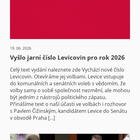
19. 06. 2026
Vyšlo jarní číslo Levicovin pro rok 2026
Celý text vydání naleznete zde Vychází nové číslo
Levicovin. Otevíráme jej volbami. Levice vstupuje
do komunálních a senátních voleb s vědomím, že
volby samy o sobě společnost nezmění, ale mohou
být jedním z nástrojů politického zápasu.
Přinášíme text o naší účasti ve volbách i rozhovor
s Pavlem Čižinským, kandidátem Levice do Senátu
v obvodě Praha […]