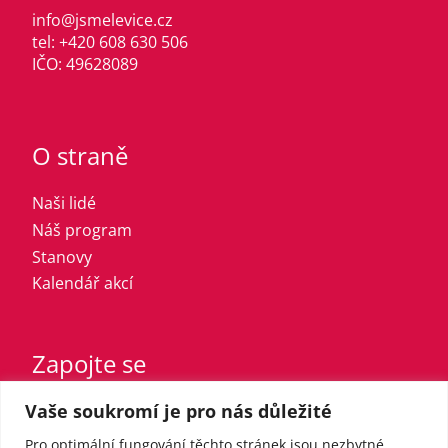
info@jsmelevice.cz
tel: +420 608 630 506
IČO: 49628089
O straně
Naši lidé
Náš program
Stanovy
Kalendář akcí
Zapojte se
Vaše soukromí je pro nás důležité
Vstupte do strany
Registrovaný sympatizant
Pro optimální fungování těchto stránek jsou nezbytné