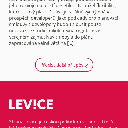
jeho rozvoje na příští desetiletí. Bohužel flexibilita,
kterou nový plán přináší, je fatálně vychýlená v
prospěch developerů. Jako podklady pro plánovací
smlouvy s developery budou sloužit pouze
nezávazné studie, nikoli pevná regulace ve
veřejném zájmu. Navíc nebyla do plánu
zapracována valná většina […]
Přečíst další příspěvky
Strana Levice je českou politickou stranou, která