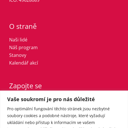
IČO: 49628089
O straně
Naši lidé
Náš program
Stanovy
Kalendář akcí
Zapojte se
Vaše soukromí je pro nás důležité
Vstupte do strany
Registrovaný sympatizant
Pro optimální fungování těchto stránek jsou nezbytné
Přispějte finančně
soubory cookies a podobné nástroje, které vyžadují
ukládání nebo přístup k informacím ve vašem