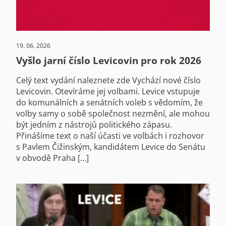
19. 06. 2026
Vyšlo jarní číslo Levicovin pro rok 2026
Celý text vydání naleznete zde Vychází nové číslo
Levicovin. Otevíráme jej volbami. Levice vstupuje
do komunálních a senátních voleb s vědomím, že
volby samy o sobě společnost nezmění, ale mohou
být jedním z nástrojů politického zápasu.
Přinášíme text o naší účasti ve volbách i rozhovor
s Pavlem Čižinským, kandidátem Levice do Senátu
v obvodě Praha […]