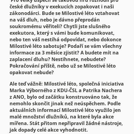
Pro velký úspěch se takovou hru rozhodli pro
české dlužníky v exekucích zopakovat i naši
zákonodárci. Bude se Milostivé léto vztahovat
na váš dluh, nebo je dávno přeprodán
soukromému věřiteli? Chytli jste slušného
exekutora, který s vámi bude komunikovat,
nebo ten váš nestíhá odpovídat, nebo dokonce
Milostivé léto sabotuje? Podaří se vám všechny
informace za 3 měsíce zjistit? A budete mít na
zaplacení dluhu? Nestihnete, nebudete?
Pokračování příště, nebo už se Milostivé léto
opakovat nebude?
Ale teď vážně: Milostivé léto, společná iniciativa
Marka Výborného z KDU-ČSL a Patrika Nachera
z ANO, bylo od začátku konstruováno tak, že
nemohlo skončit jinak než neúspěchem. Podle
aktuálních informací Milostivé léto využilo jen
malé množství dlužníků, na které byla akce
mířena. Stát přitom nepřipravil žádné nástroje,
jak dopady celé akce vyhodnotit.