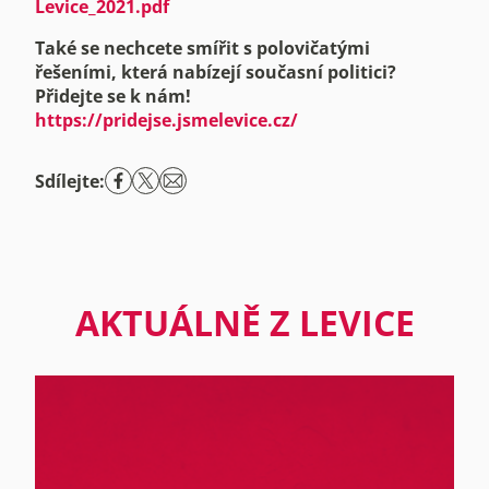
Levice_2021.pdf
Také se nechcete smířit s polovičatými
řešeními, která nabízejí současní politici?
Přidejte se k nám!
https://pridejse.jsmelevice.cz/
Sdílejte:
AKTUÁLNĚ Z LEVICE