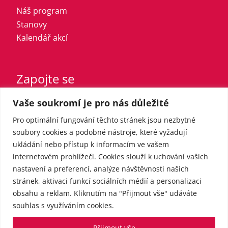
Náš program
Stanovy
Kalendář akcí
Zapojte se
Vaše soukromí je pro nás důležité
Vstupte do strany
Registrovaný sympatizant
Pro optimální fungování těchto stránek jsou nezbytné
Přispějte finančně
soubory cookies a podobné nástroje, které vyžadují
ukládání nebo přístup k informacím ve vašem
internetovém prohlížeči. Cookies slouží k uchování vašich
Pro média
nastavení a preferencí, analýze návštěvnosti našich
stránek, aktivaci funkcí sociálních médií a personalizaci
obsahu a reklam. Kliknutím na "Přijmout vše" udáváte
Kontakt
souhlas s využíváním cookies.
Tiskové zprávy
Přijmout vše