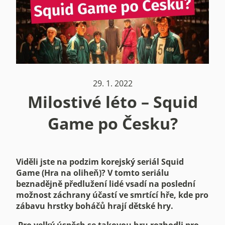
29. 1. 2022
Milostivé léto – Squid
Game po Česku?
Viděli jste na podzim korejský seriál Squid
Game (Hra na oliheň)? V tomto seriálu
beznadějně předlužení lidé vsadí na poslední
možnost záchrany účastí ve smrtící hře, kde pro
zábavu hrstky boháčů hrají dětské hry.