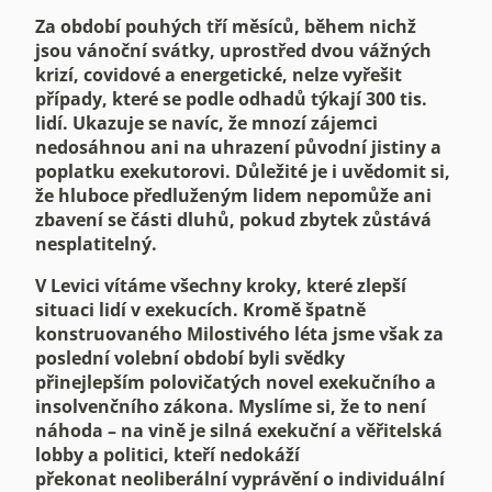
Za období pouhých tří měsíců, během nichž
jsou vánoční svátky, uprostřed dvou vážných
krizí, covidové a energetické, nelze vyřešit
případy, které se podle odhadů týkají 300 tis.
lidí. Ukazuje se navíc, že mnozí zájemci
nedosáhnou ani na uhrazení původní jistiny a
poplatku exekutorovi. Důležité je i uvědomit si,
že hluboce předluženým lidem nepomůže ani
zbavení se části dluhů, pokud zbytek zůstává
nesplatitelný.
V Levici vítáme všechny kroky, které zlepší
situaci lidí v exekucích. Kromě špatně
konstruovaného Milostivého léta jsme však za
poslední volební období byli svědky
přinejlepším polovičatých novel exekučního a
insolvenčního zákona. Myslíme si, že to není
náhoda – na vině je silná exekuční a věřitelská
lobby a politici, kteří nedokáží
překonat neoliberální vyprávění o individuální