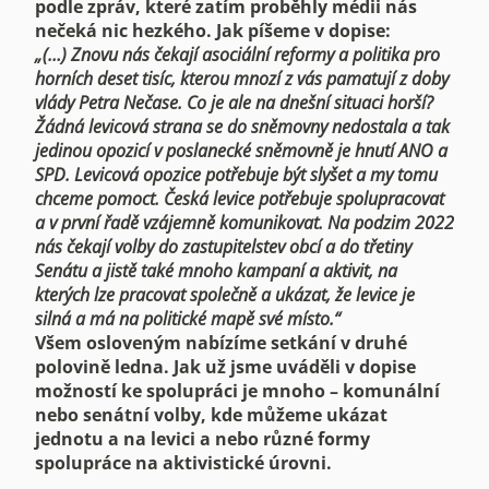
podle zpráv, které zatím proběhly médii nás
nečeká nic hezkého. Jak píšeme v dopise:
„(…) Znovu nás čekají asociální reformy a politika pro
horních deset tisíc, kterou mnozí z vás pamatují z doby
vlády Petra Nečase. Co je ale na dnešní situaci horší?
Žádná levicová strana se do sněmovny nedostala a tak
jedinou opozicí v poslanecké sněmovně je hnutí ANO a
SPD. Levicová opozice potřebuje být slyšet a my tomu
chceme pomoct. Česká levice potřebuje spolupracovat
a v první řadě vzájemně komunikovat. Na podzim 2022
nás čekají volby do zastupitelstev obcí a do třetiny
Senátu a jistě také mnoho kampaní a aktivit, na
kterých lze pracovat společně a ukázat, že levice je
silná a má na politické mapě své místo.“
Všem osloveným nabízíme setkání v druhé
polovině ledna. Jak už jsme uváděli v dopise
možností ke spolupráci je mnoho – komunální
nebo senátní volby, kde můžeme ukázat
jednotu a na levici a nebo různé formy
spolupráce na aktivistické úrovni.