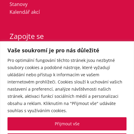
Stanovy
Kalendář akcí
Zapojte se
Vaše soukromí je pro nás důležité
Vstupte do strany
Registrovaný sympatizant
Pro optimální fungování těchto stránek jsou nezbytné
Přispějte finančně
soubory cookies a podobné nástroje, které vyžadují
ukládání nebo přístup k informacím ve vašem
internetovém prohlížeči. Cookies slouží k uchování vašich
Pro média
nastavení a preferencí, analýze návštěvnosti našich
stránek, aktivaci funkcí sociálních médií a personalizaci
obsahu a reklam. Kliknutím na "Přijmout vše" udáváte
Kontakt
souhlas s využíváním cookies.
Tiskové zprávy
Přijmout vše