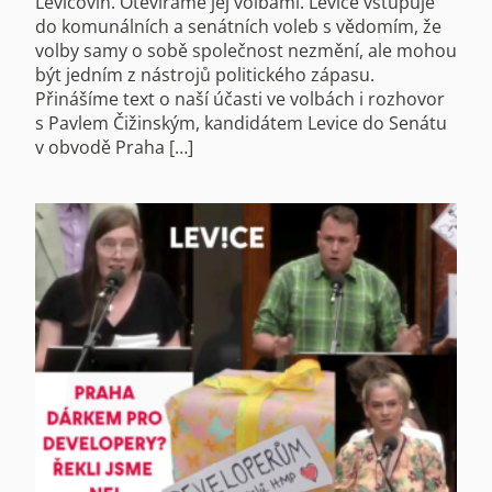
Levicovin. Otevíráme jej volbami. Levice vstupuje
do komunálních a senátních voleb s vědomím, že
volby samy o sobě společnost nezmění, ale mohou
být jedním z nástrojů politického zápasu.
Přinášíme text o naší účasti ve volbách i rozhovor
s Pavlem Čižinským, kandidátem Levice do Senátu
v obvodě Praha […]