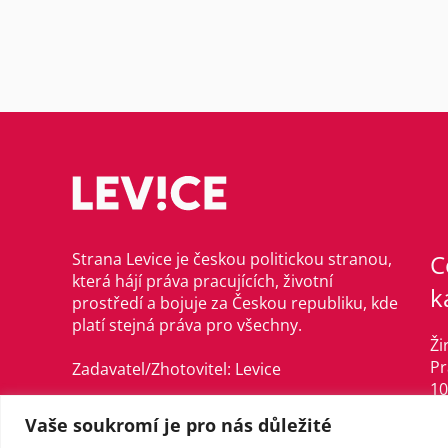
Strana Levice je českou politickou stranou,
C
která hájí práva pracujících, životní
k
prostředí a bojuje za Českou republiku, kde
platí stejná práva pro všechny.
Ži
Pr
Zadavatel/Zhotovitel: Levice
10
©Levice, 2021–2024
Vaše soukromí je pro nás důležité
in