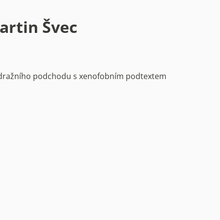
Martin Švec
dražního podchodu s xenofobním podtextem