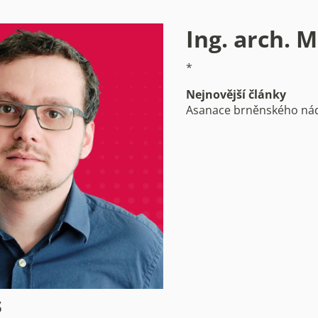
Ing. arch. 
*
Nejnovější články
Asanace brněnského ná
s