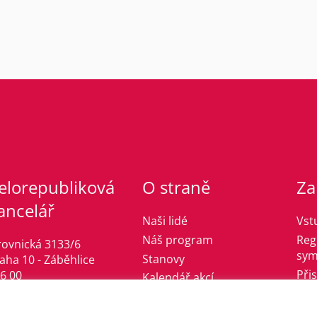
elorepubliková
O straně
Za
ancelář
Naši lidé
Vst
Náš program
Reg
rovnická 3133/6
sym
Stanovy
aha 10 - Záběhlice
Při
6 00
Kalendář akcí
fo@jsmelevice.cz