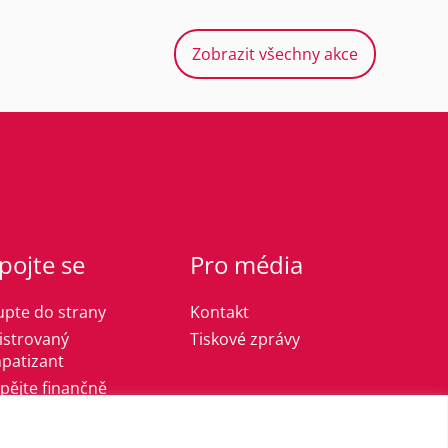
Zobrazit všechny akce
pojte se
Pro média
upte do strany
Kontakt
istrovaný
Tiskové zprávy
patizant
spějte finančně