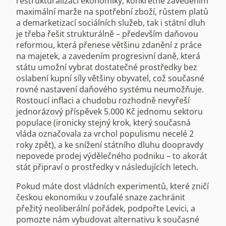
restrukturalizací ekonomiky, konkrétně zavedením
maximální marže na spotřební zboží, růstem platů
a demarketizací sociálních služeb, tak i státní dluh
je třeba řešit strukturálně – především daňovou
reformou, která přenese většinu zdanění z práce
na majetek, a zavedením progresivní daně, která
státu umožní vybrat dostatečné prostředky bez
oslabení kupní síly většiny obyvatel, což současné
rovné nastavení daňového systému neumožňuje.
Rostoucí inflaci a chudobu rozhodně nevyřeší
jednorázový příspěvek 5.000 Kč jednomu sektoru
populace (ironicky stejný krok, který současná
vláda označovala za vrchol populismu necelé 2
roky zpět), a ke snížení státního dluhu doopravdy
nepovede prodej výdělečného podniku – to akorát
stát připraví o prostředky v následujících letech.
Pokud máte dost vládních experimentů, které zničí
českou ekonomiku v zoufalé snaze zachránit
přežitý neoliberální pořádek, podpořte Levici, a
pomozte nám vybudovat alternativu k současné