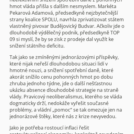
hmot vláda přišla s dalším nesmyslem. Markéta
Pekarová Adamová, předsedkyně nejzbytečnější
strany koalice SPOLU, navrhla zprivatizovat státem
vlastněný pivovar Budějovický Budvar. Ačkoliv jde o
dlouhodobě výdělečný podnik, předsedkyně TOP
09 si myslí, že by se zisk z prodeje dal využít ke
snížení státního deficitu.
Tak jako se zmíněnými jednorázovými příspěvky,
které nijak neřeší dlouhodobou situaci lidí v
hmotné nouzi, a snížení spotřební daně, které
akorát snížilo cenu pohonných hmot po dobu
zhruba jednoho týdne, jde o další nešťastnou
ukázku absence dlouhodobé strategie na straně
vlády. Pravicový neoliberalismus, kterého se vláda
dogmaticky drží, nedokáže vyřešit současné
problémy, a vládní „pomoc“ se tak omezuje jen na
jednorázové štěky, které nás z krize nevyvedou.
Jako je potřeba rostoucí inflaci řešit