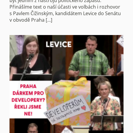
být jedním z nástrojů politického zápasu.
Přinášíme text o naší účasti ve volbách i rozhovor
s Pavlem Čižinským, kandidátem Levice do Senátu
v obvodě Praha […]