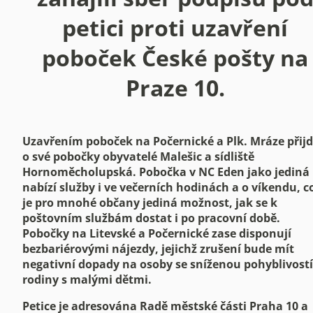
petici proti uzavření
poboček České pošty na
Praze 10.
Uzavřením poboček na Počernické a Plk. Mráze přij
o své pobočky obyvatelé Malešic a sídliště
Hornoměcholupská. Pobočka v NC Eden jako jediná
nabízí služby i ve večerních hodinách a o víkendu, c
je pro mnohé občany jediná možnost, jak se k
poštovním službám dostat i po pracovní době.
Pobočky na Litevské a Počernické zase disponují
bezbariérovými nájezdy, jejichž zrušení bude mít
negativní dopady na osoby se sníženou pohyblivostí
rodiny s malými dětmi.
Petice je adresována Radě městské části Praha 10 a