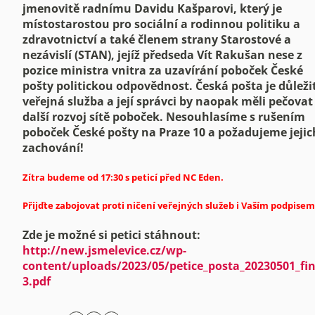
jmenovitě radnímu Davidu Kašparovi, který je
místostarostou pro sociální a rodinnou politiku a
zdravotnictví a také členem strany Starostové a
nezávislí (STAN), jejíž předseda Vít Rakušan nese z
pozice ministra vnitra za uzavírání poboček České
pošty politickou odpovědnost. Česká pošta je důleži
veřejná služba a její správci by naopak měli pečovat
další rozvoj sítě poboček. Nesouhlasíme s rušením
poboček České pošty na Praze 10 a požadujeme jejic
zachování!
Zítra budeme od 17:30 s peticí před NC Eden.
Přijďte zabojovat proti ničení veřejných služeb i Vaším podpisem
Zde je možné si petici stáhnout:
http://new.jsmelevice.cz/wp-
content/uploads/2023/05/petice_posta_20230501_fin
3.pdf