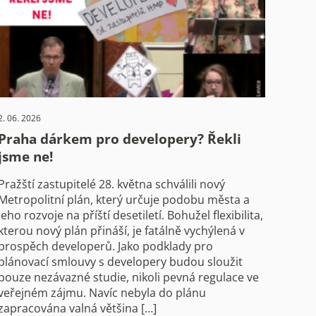
2. 06. 2026
Praha dárkem pro developery? Řekli
jsme ne!
Pražští zastupitelé 28. května schválili nový
Metropolitní plán, který určuje podobu města a
jeho rozvoje na příští desetiletí. Bohužel flexibilita,
kterou nový plán přináší, je fatálně vychýlená v
prospěch developerů. Jako podklady pro
plánovací smlouvy s developery budou sloužit
pouze nezávazné studie, nikoli pevná regulace ve
veřejném zájmu. Navíc nebyla do plánu
zapracována valná většina […]