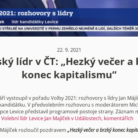
22. 9. 2021
ký lídr v ČT: „Hezký večer a
konec kapitalismu“
áří vystoupil v pořadu Volby 2021: rozhovory s lídry Jan Májí
 kandidátku. V předvolebním rozhovoru s moderátorem Mi
pce Levice představil programové postoje strany. Záznam 
Volební lídr Levice Jan Majíček v Událostech, komentářích
n Májíček rozloučil pozdravem
„Hezký večer a brzký konec kapit