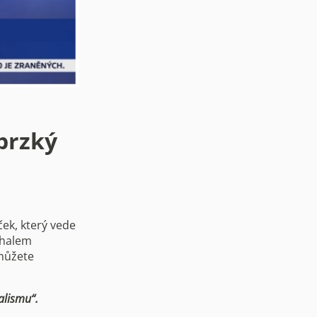
 brzký
ček, který vede
chalem
můžete
alismu“.