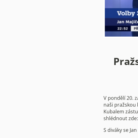
Pražs
V pondělí 20. z
naši pražskou
Kubalem zástu
shlédnout zde:
S diváky se Ja