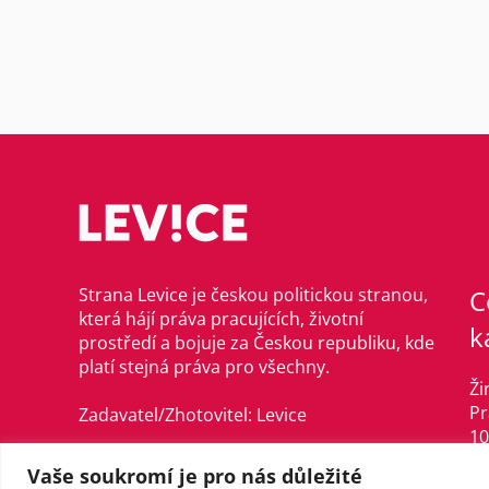
Strana Levice je českou politickou stranou,
C
která hájí práva pracujících, životní
k
prostředí a bojuje za Českou republiku, kde
platí stejná práva pro všechny.
Ži
Pr
Zadavatel/Zhotovitel: Levice
10
©Levice, 2021–2024
Vaše soukromí je pro nás důležité
in