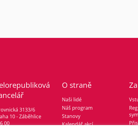
elorepubliková
O straně
Za
ancelář
Naši lidé
Vst
Náš program
Reg
rovnická 3133/6
sym
Stanovy
aha 10 - Záběhlice
Při
6 00
Kalendář akcí
fo@jsmelevice.cz