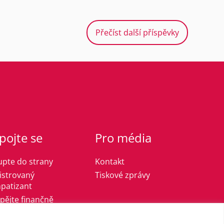
Přečíst další příspěvky
pojte se
Pro média
upte do strany
Kontakt
istrovaný
Tiskové zprávy
patizant
spějte finančně