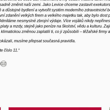
sadně změnit naši zemi.
Jako Levice chceme zastavit exekutors
é a důstojné bydlení a vytvořit systém moderního zdravotnictví b
vní zdanění velkých firem a velkého majetku tak, aby bylo dost p
dmítáme nesmyslné zbrojní výdaje. Více vojáků nikdy nepřinesl
laty a mzdy, stejně jako peníze na školství, vědu a kulturu. Zaj
klimatickou změnou zaplatili ti, co ji způsobili – těžařské firmy 
okázali, musíme přepsat současná pravidla.
te číslo 11.“