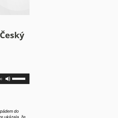
 Český
Použitím
00
šipek
nahoru/dolů
zvýšíte
nebo
snížíte
úroveň
hlasitosti.
a pádem do
ze ukázala, že