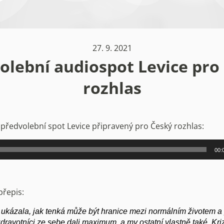
27. 9. 2021
olební audiospot Levice pro
rozhlas
 předvolební spot Levice připravený pro Český rozhlas:
00:
přepis:
 ukázala, jak tenká může být hranice mezi normálním životem 
dravotníci ze sebe dali maximum, a my ostatní vlastně také. Kri