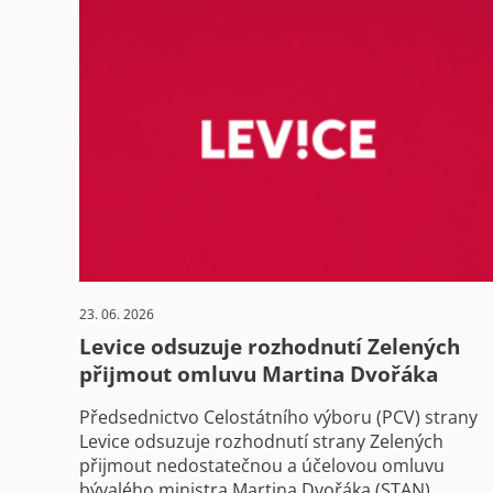
23. 06. 2026
Levice odsuzuje rozhodnutí Zelených
přijmout omluvu Martina Dvořáka
Předsednictvo Celostátního výboru (PCV) strany
Levice odsuzuje rozhodnutí strany Zelených
přijmout nedostatečnou a účelovou omluvu
bývalého ministra Martina Dvořáka (STAN)