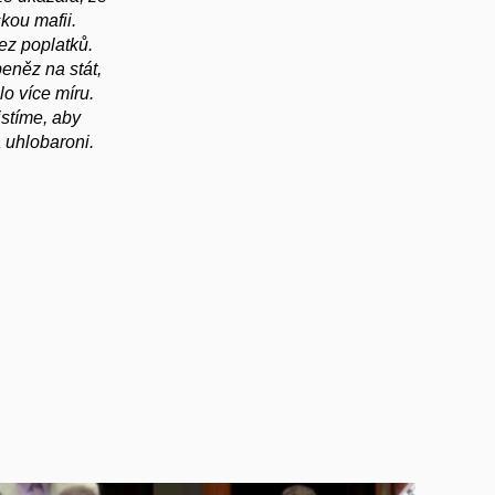
kou mafii.
ez poplatků.
eněz na stát,
o více míru.
istíme, aby
a uhlobaroni.