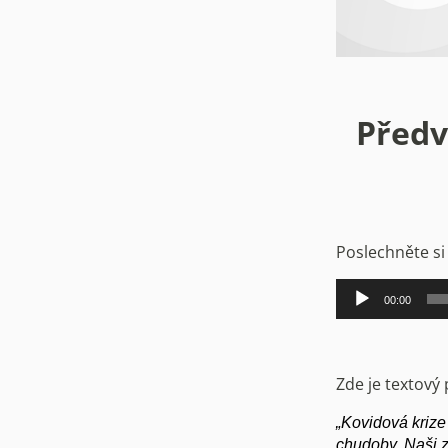
Předv
Poslechněte si
Audio
00:00
přehrávač
Zde je textový 
„Kovidová krize
chudoby. Naši z