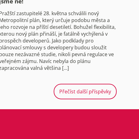
jsme ne!
Pražští zastupitelé 28. května schválili nový
Metropolitní plán, který určuje podobu města a
jeho rozvoje na příští desetiletí. Bohužel flexibilita,
kterou nový plán přináší, je fatálně vychýlená v
prospěch developerů. Jako podklady pro
plánovací smlouvy s developery budou sloužit
pouze nezávazné studie, nikoli pevná regulace ve
veřejném zájmu. Navíc nebyla do plánu
zapracována valná většina […]
Přečíst další příspěvky