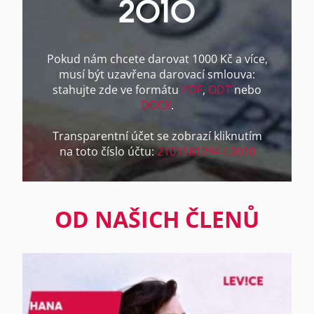
2010
Pokud nám chcete darovat 1000 Kč a více,
musí být uzavřena darovací smlouva:
stahujte zde ve formátu
PDF
,
ODT
nebo
DOCX
.
Transparentní účet se zobrazí kliknutím
na toto číslo účtu:
2101181284 / 2010
OD NAŠICH ČLENŮ