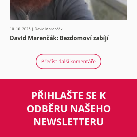
10. 10. 2025 | David Marenčák
David Marenčák: Bezdomoví zabíjí
Přečíst další komentáře
PŘIHLAŠTE SE K
ODBĚRU NAŠEHO
NEWSLETTERU