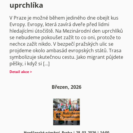
uprchlíka
V Praze je možné během jediného dne obejít kus
Evropy. Evropy, která zavírá dveře před lidmi
hledajícími útočiště. Na Mezinárodní den uprchlíků
se nebudeme pokoušet zažít to co oni, protože to
nechce zažít nikdo. V bezpečí pražských ulic se
projdeme okolo ambasád evropských států. Trasa
symbolizuje skutečnou cestu. Jako migrant půjdete
pěšky, i když si […]
Detail akce >
Březen, 2026
Hradčanské náměstí, Praha | 28. 03. 2026 | 14:00