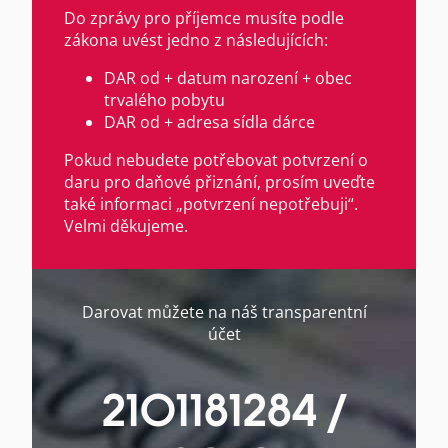
Do zprávy pro příjemce musíte podle
zákona uvést jedno z následujících:
DAR od + datum narození + obec
trvalého pobytu
DAR od + adresa sídla dárce
Pokud nebudete potřebovat potvrzení o
daru pro daňové přiznání, prosím uveďte
také informaci „potvrzení nepotřebuji“.
Velmi děkujeme.
Darovat můžete na náš transparentní
účet
2101181284 /