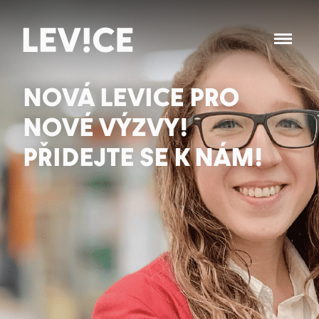
NOVÁ LEVICE PRO
NOVÉ VÝZVY!
PŘIDEJTE SE K NÁM!