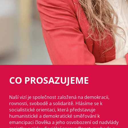
CO PROSAZUJEME
Naší vizí je společnost založená na demokracii,
rovnosti, svobodě a solidaritě. Hlásíme se k
socialistické orientaci, která představuje
humanistické a demokratické směřování k
emancipaci člověka a jeho osvobození od nadvlády