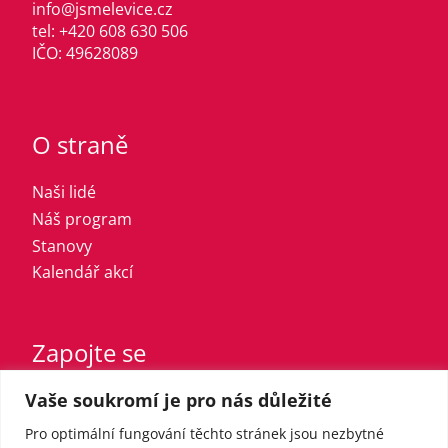
info@jsmelevice.cz
tel: +420 608 630 506
IČO: 49628089
O straně
Naši lidé
Náš program
Stanovy
Kalendář akcí
Zapojte se
Vaše soukromí je pro nás důležité
Vstupte do strany
Registrovaný sympatizant
Pro optimální fungování těchto stránek jsou nezbytné