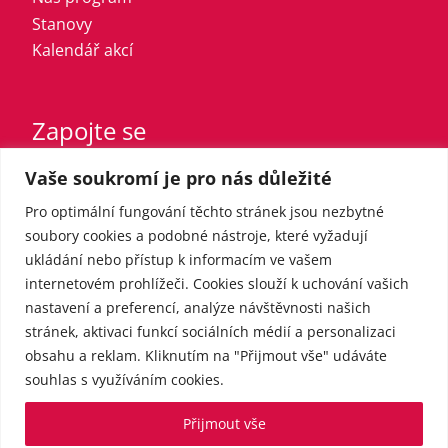
Stanovy
Kalendář akcí
Zapojte se
Vaše soukromí je pro nás důležité
Vstupte do strany
Registrovaný sympatizant
Pro optimální fungování těchto stránek jsou nezbytné
Přispějte finančně
soubory cookies a podobné nástroje, které vyžadují
ukládání nebo přístup k informacím ve vašem
internetovém prohlížeči. Cookies slouží k uchování vašich
Pro média
nastavení a preferencí, analýze návštěvnosti našich
stránek, aktivaci funkcí sociálních médií a personalizaci
obsahu a reklam. Kliknutím na "Přijmout vše" udáváte
Kontakt
souhlas s využíváním cookies.
Tiskové zprávy
Přijmout vše