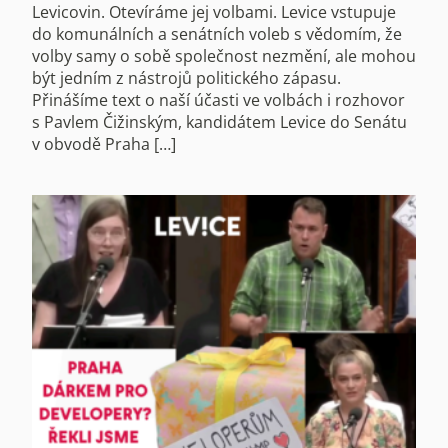
Levicovin. Otevíráme jej volbami. Levice vstupuje
do komunálních a senátních voleb s vědomím, že
volby samy o sobě společnost nezmění, ale mohou
být jedním z nástrojů politického zápasu.
Přinášíme text o naší účasti ve volbách i rozhovor
s Pavlem Čižinským, kandidátem Levice do Senátu
v obvodě Praha […]