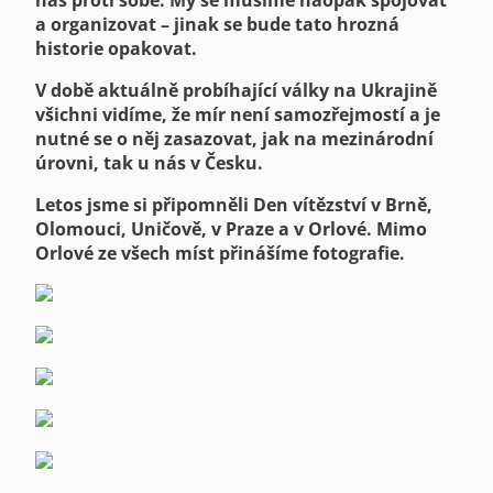
nás proti sobě. My se musíme naopak spojovat
a organizovat – jinak se bude tato hrozná
historie opakovat.
V době aktuálně probíhající války na Ukrajině
všichni vidíme, že mír není samozřejmostí a je
nutné se o něj zasazovat, jak na mezinárodní
úrovni, tak u nás v Česku.
Letos jsme si připomněli Den vítězství v Brně,
Olomouci, Uničově, v Praze a v Orlové. Mimo
Orlové ze všech míst přinášíme fotografie.