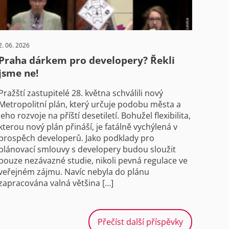
2. 06. 2026
Praha dárkem pro developery? Řekli
jsme ne!
Pražští zastupitelé 28. května schválili nový
Metropolitní plán, který určuje podobu města a
jeho rozvoje na příští desetiletí. Bohužel flexibilita,
kterou nový plán přináší, je fatálně vychýlená v
prospěch developerů. Jako podklady pro
plánovací smlouvy s developery budou sloužit
pouze nezávazné studie, nikoli pevná regulace ve
veřejném zájmu. Navíc nebyla do plánu
zapracována valná většina […]
Přečíst další příspěvky