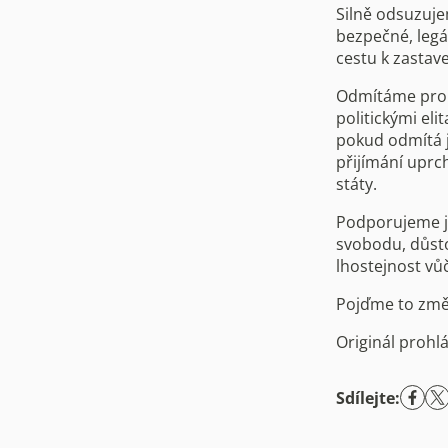
Silně odsuzuje
bezpečné, legá
cestu k zastave
Odmítáme prob
politickými eli
pokud odmítá 
přijímání uprc
státy.
Podporujeme ji
svobodu, důsto
lhostejnost vů
Pojďme to změn
Originál prohlá
Sdílejte: