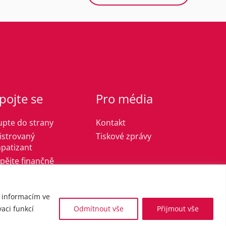
pojte se
Pro média
upte do strany
Kontakt
istrovaný
Tiskové zprávy
patizant
spějte finančně
k informacím ve
aci funkcí
Odmítnout vše
Přijmout vše