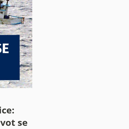
ice:
vot se