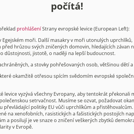
počítá!
překlad
prohlášení
Strany evropské levice (European Left):
 v Egejském moři. Další masakry v moři utonulých uprchlíků,
ch před hrůzou svých zničených domovin, hledajících závan 
h o důstojnosti, jistotě, o naději na lepší budoucnost.
zachráněných, a stovky pohřešovaných osob, většinou dětí a
, které okamžitě otřesou spícím svědomím evropské společno
é levice vyzývá všechny Evropany, aby tentokrát překonali m
společenskou setrvačnost. Musíme se ozvat, požadovat oka
 převládající politiky EU vůči uprchlíkům a přistěhovalcům. 
ené na xenofobních, rasistických a fašistických postojích n
m a posilují je ve snaze o zničení veškerých zbytků demokraci
darity v Evropě.