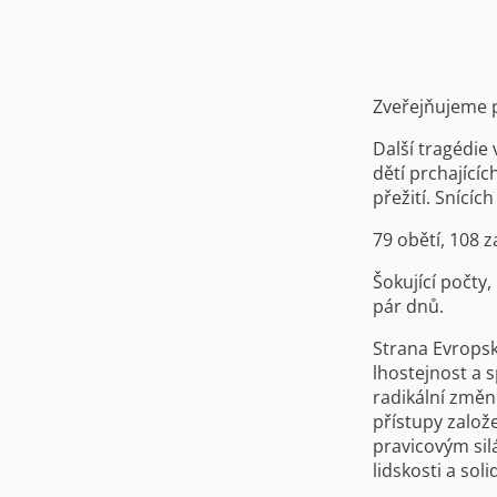
Zveřejňujeme 
Další tragédie
dětí prchající
přežití. Snícíc
79 obětí, 108 
Šokující počty
pár dnů.
Strana Evropsk
lhostejnost a 
radikální změnu
přístupy založ
pravicovým silá
lidskosti a soli