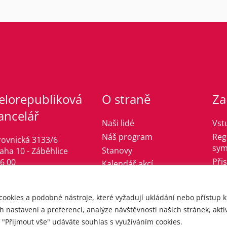
elorepubliková
O straně
Za
ancelář
Naši lidé
Vst
Náš program
Reg
rovnická 3133/6
sym
Stanovy
aha 10 - Záběhlice
Při
6 00
Kalendář akcí
fo@jsmelevice.cz
l: +420 608 630 506
cookies a podobné nástroje, které vyžadují ukládání nebo přístup 
O: 49628089
 nastavení a preferencí, analýze návštěvnosti našich stránek, aktiv
 "Přijmout vše" udáváte souhlas s využíváním cookies.