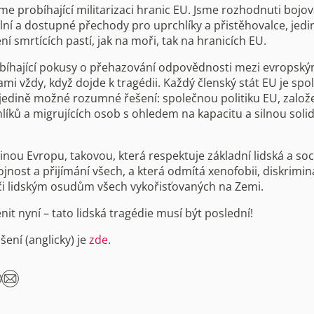
me probíhající militarizaci hranic EU. Jsme rozhodnuti bojov
lní a dostupné přechody pro uprchlíky a přistěhovalce, je
ní smrtících pastí, jak na moři, tak na hranicích EU.
íhající pokusy o přehazování odpovědnosti mezi evropský
tami vždy, když dojde k tragédii. Každý členský stát EU je s
jedině možné rozumné řešení: společnou politiku EU, zalo
hlíků a migrujících osob s ohledem na kapacitu a silnou soli
nou Evropu, takovou, která respektuje základní lidská a soci
jnost a přijímání všech, a která odmítá xenofobii, diskrimin
či lidským osudům všech vykořisťovaných na Zemi.
it nyní – tato lidská tragédie musí být poslední!
šení (anglicky) je
zde
.