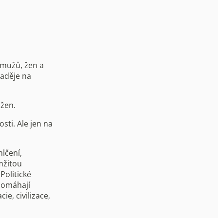
 mužů, žen a
naděje na
 žen.
sti. Ale jen na
lčení,
mžitou
Politické
apomáhají
e, civilizace,