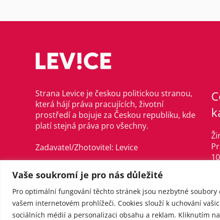
Strana Levice je českou politickou stranou,
C
která hájí práva pracujících, životní
k
prostředí a bojuje za Českou republiku, kde
platí stejná práva pro všechny.
Ži
Pr
Zadavatel/Zhotovitel: Levice
10
©Levice, 2021–2024
Vaše soukromí je pro nás důležité
in
te
Pro optimální fungování těchto stránek jsou nezbytné soubory 
IČ
vašem internetovém prohlížeči. Cookies slouží k uchování vašich
sociálních médií a personalizaci obsahu a reklam. Kliknutím na