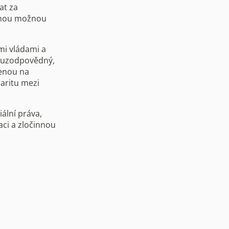
at za
dinou možnou
mi vládami a
poluzodpovědný,
ženou na
daritu mezi
ální práva,
aci a zločinnou