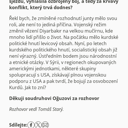
sjezdu, vyhlásila ozbrojený boj, a tedy za krvavý
konflikt, který trvá dodnes?
Řekl bych, že zmíněné rozhodnutí junty mělo svou
roli, ale není to jediná příčina. Vojenský režim
změnil vězení Diyarbakır na velkou mučírnu, kde
mnoho lidí přišlo o život. Na počátku mělo kurdské
politické hnutí levicový obsah. Nyní, po letech
kurdského politického hnutí, socialistický obsah již
není výrazný. Ústředním bodem jsou národnostní
a etnické otázky. V Sýrii, v regionech okupovaných
americkými jednotkami, některé skupiny
spolupracují s USA, získávají plnou vojenskou
podporu z USA a pak tvrdí, že bojují za osvobození
Kurdů. Jak to zní?
Děkuji soudruhovi Oğuzovi za rozhovor
Rozhovor vedl Tomáš Starý.
Sdílejte: