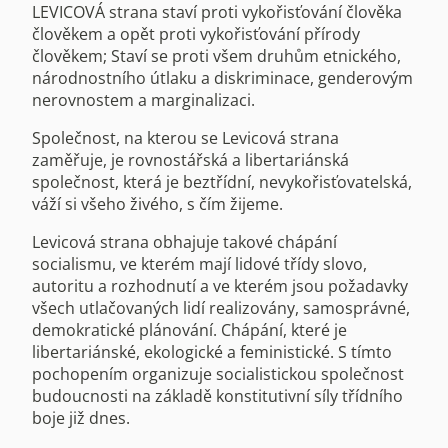
LEVICOVÁ strana staví proti vykořisťování člověka
člověkem a opět proti vykořisťování přírody
člověkem; Staví se proti všem druhům etnického,
národnostního útlaku a diskriminace, genderovým
nerovnostem a marginalizaci.
Společnost, na kterou se Levicová strana
zaměřuje, je rovnostářská a libertariánská
společnost, která je beztřídní, nevykořisťovatelská,
váží si všeho živého, s čím žijeme.
Levicová strana obhajuje takové chápání
socialismu, ve kterém mají lidové třídy slovo,
autoritu a rozhodnutí a ve kterém jsou požadavky
všech utlačovaných lidí realizovány, samosprávné,
demokratické plánování. Chápání, které je
libertariánské, ekologické a feministické. S tímto
pochopením organizuje socialistickou společnost
budoucnosti na základě konstitutivní síly třídního
boje již dnes.