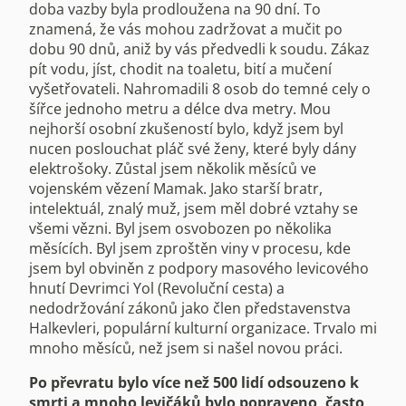
doba vazby byla prodloužena na 90 dní. To
znamená, že vás mohou zadržovat a mučit po
dobu 90 dnů, aniž by vás předvedli k soudu. Zákaz
pít vodu, jíst, chodit na toaletu, bití a mučení
vyšetřovateli. Nahromadili 8 osob do temné cely o
šířce jednoho metru a délce dva metry. Mou
nejhorší osobní zkušeností bylo, když jsem byl
nucen poslouchat pláč své ženy, které byly dány
elektrošoky. Zůstal jsem několik měsíců ve
vojenském vězení Mamak. Jako starší bratr,
intelektuál, znalý muž, jsem měl dobré vztahy se
všemi vězni. Byl jsem osvobozen po několika
měsících. Byl jsem zproštěn viny v procesu, kde
jsem byl obviněn z podpory masového levicového
hnutí Devrimci Yol (Revoluční cesta) a
nedodržování zákonů jako člen představenstva
Halkevleri, populární kulturní organizace. Trvalo mi
mnoho měsíců, než jsem si našel novou práci.
Po převratu bylo více než 500 lidí odsouzeno k
smrti a mnoho levičáků bylo popraveno, často