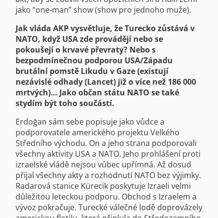
jako “one-man” show (show pro jednoho muže).
Jak vláda AKP vysvětluje, že Turecko zůstává v
NATO, když USA zde provádějí nebo se
pokoušejí o krvavé převraty? Nebo s
bezpodmínečnou podporou USA/Západu
brutální pomstě Likudu v Gaze (existují
nezávislé odhady (Lancet) již o více než 186 000
mrtvých)… Jako občan státu NATO se také
stydím být toho součástí.
Erdoğan sám sebe popisuje jako vůdce a
podporovatele amerického projektu Velkého
Středního východu. On a jeho strana podporovali
všechny aktivity USA a NATO. Jeho prohlášení proti
izraelské vládě nejsou vůbec upřímná. Až dosud
přijal všechny akty a rozhodnutí NATO bez výjimky.
Radarová stanice Kürecik poskytuje Izraeli velmi
důležitou leteckou podporu. Obchod s Izraelem a
vývoz pokračuje. Turecké válečné lodě doprovázely
americkou flotilu, která připlula do Středozemního