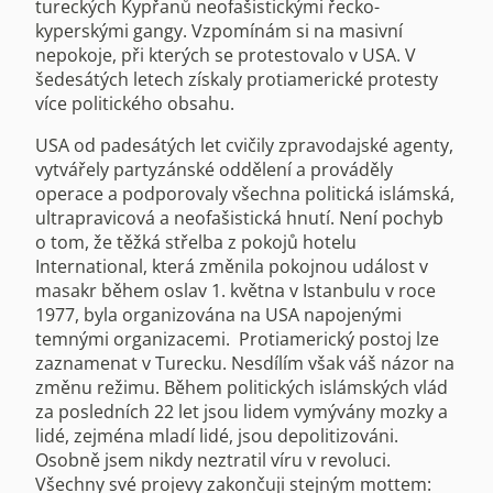
tureckých Kypřanů neofašistickými řecko-
kyperskými gangy. Vzpomínám si na masivní
nepokoje, při kterých se protestovalo v USA. V
šedesátých letech získaly protiamerické protesty
více politického obsahu.
USA od padesátých let cvičily zpravodajské agenty,
vytvářely partyzánské oddělení a prováděly
operace a podporovaly všechna politická islámská,
ultrapravicová a neofašistická hnutí. Není pochyb
o tom, že těžká střelba z pokojů hotelu
International, která změnila pokojnou událost v
masakr během oslav 1. května v Istanbulu v roce
1977, byla organizována na USA napojenými
temnými organizacemi. Protiamerický postoj lze
zaznamenat v Turecku. Nesdílím však váš názor na
změnu režimu. Během politických islámských vlád
za posledních 22 let jsou lidem vymývány mozky a
lidé, zejména mladí lidé, jsou depolitizováni.
Osobně jsem nikdy neztratil víru v revoluci.
Všechny své projevy zakončuji stejným mottem: