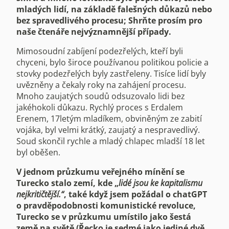
mladých lidí, na základě falešných důkazů nebo
bez spravedlivého procesu; Shrňte prosím pro
naše čtenáře nejvýznamnější případy.
Mimosoudní zabíjení podezřelých, kteří byli
chyceni, bylo široce používanou politikou policie a
stovky podezřelých byly zastřeleny. Tisíce lidí byly
uvězněny a čekaly roky na zahájení procesu.
Mnoho zaujatých soudů odsuzovalo lidi bez
jakéhokoli důkazu. Rychlý proces s Erdalem
Erenem, 17letým mladíkem, obviněným ze zabití
vojáka, byl velmi krátký, zaujatý a nespravedlivý.
Soud skončil rychle a mladý chlapec mladší 18 let
byl oběšen.
V jednom průzkumu veřejného mínění se
Turecko stalo zemí, kde „
lidé jsou ke kapitalismu
nejkritičtější.“
, také když jsem požádal o chatGPT
o pravděpodobnosti komunistické revoluce,
Turecko se v průzkumu umístilo jako šestá
země na světě (Řecko je sedmé jako jediné dvě