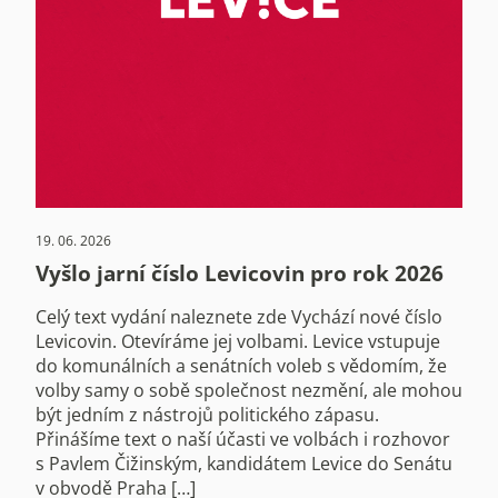
19. 06. 2026
Vyšlo jarní číslo Levicovin pro rok 2026
Celý text vydání naleznete zde Vychází nové číslo
Levicovin. Otevíráme jej volbami. Levice vstupuje
do komunálních a senátních voleb s vědomím, že
volby samy o sobě společnost nezmění, ale mohou
být jedním z nástrojů politického zápasu.
Přinášíme text o naší účasti ve volbách i rozhovor
s Pavlem Čižinským, kandidátem Levice do Senátu
v obvodě Praha […]