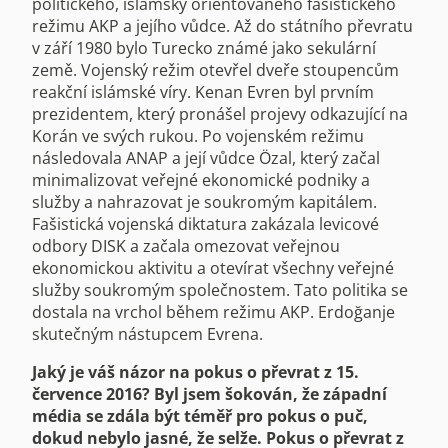
politického, islámsky orientovaného fašistického
režimu AKP a jejího vůdce. Až do státního převratu
v září 1980 bylo Turecko známé jako sekulární
země. Vojenský režim otevřel dveře stoupencům
reakční islámské víry. Kenan Evren byl prvním
prezidentem, který pronášel projevy odkazující na
Korán ve svých rukou. Po vojenském režimu
následovala ANAP a její vůdce Özal, který začal
minimalizovat veřejné ekonomické podniky a
služby a nahrazovat je soukromým kapitálem.
Fašistická vojenská diktatura zakázala levicové
odbory DISK a začala omezovat veřejnou
ekonomickou aktivitu a otevírat všechny veřejné
služby soukromým společnostem. Tato politika se
dostala na vrchol během režimu AKP. Erdoğanje
skutečným nástupcem Evrena.
Jaký je váš názor na pokus o převrat z 15.
července 2016? Byl jsem šokován, že západní
média se zdála být téměř pro pokus o puč,
dokud nebylo jasné, že selže. Pokus o převrat z