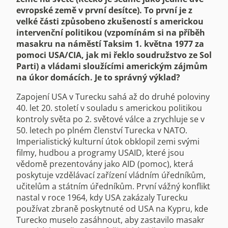
evropské země v první desítce). To první je z
velké části způsobeno zkušeností s americkou
intervenční politikou (vzpomínám si na příběh
masakru na náměstí Taksim 1. května 1977 za
pomoci USA/CIA, jak mi řeklo soudružstvo ze Sol
Parti) a vládami sloužícími americkým zájmům
na úkor domácích. Je to správný výklad?
Zapojení USA v Turecku sahá až do druhé poloviny
40. let 20. století v souladu s americkou politikou
kontroly světa po 2. světové válce a zrychluje se v
50. letech po plném členství Turecka v NATO.
Imperialistický kulturní útok obklopil zemi svými
filmy, hudbou a programy USAID, které jsou
vědomě prezentovány jako AID (pomoc), která
poskytuje vzdělávací zařízení vládním úředníkům,
učitelům a státním úředníkům. První vážný konflikt
nastal v roce 1964, kdy USA zakázaly Turecku
používat zbraně poskytnuté od USA na Kypru, kde
Turecko muselo zasáhnout, aby zastavilo masakr