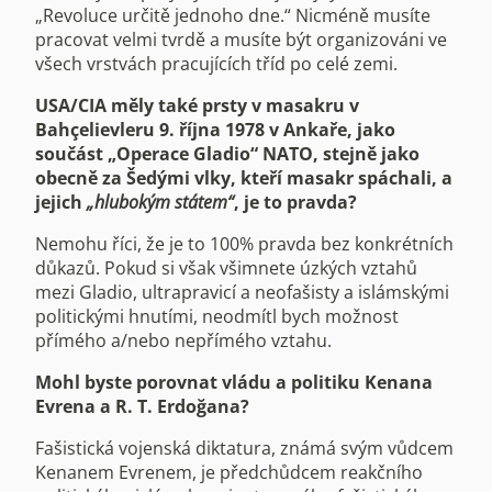
„Revoluce určitě jednoho dne.“ Nicméně musíte
pracovat velmi tvrdě a musíte být organizováni ve
všech vrstvách pracujících tříd po celé zemi.
USA/CIA měly také prsty v masakru v
Bahçelievleru 9. října 1978 v Ankaře, jako
součást „Operace Gladio“ NATO, stejně jako
obecně za Šedými vlky, kteří masakr spáchali, a
jejich
„hlubokým státem“
, je to pravda?
Nemohu říci, že je to 100% pravda bez konkrétních
důkazů. Pokud si však všimnete úzkých vztahů
mezi Gladio, ultrapravicí a neofašisty a islámskými
politickými hnutími, neodmítl bych možnost
přímého a/nebo nepřímého vztahu.
Mohl byste porovnat vládu a politiku Kenana
Evrena a R. T. Erdoğana?
Fašistická vojenská diktatura, známá svým vůdcem
Kenanem Evrenem, je předchůdcem reakčního