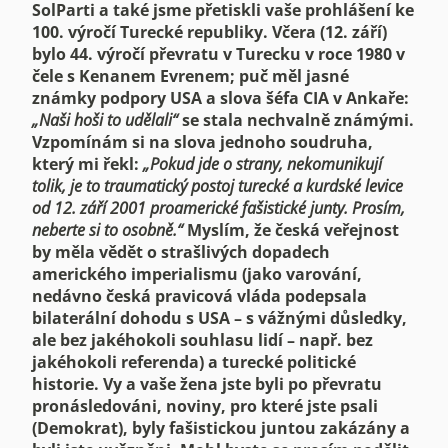
SolParti a také jsme přetiskli vaše prohlášení ke
100. výročí Turecké republiky.
Včera (12. září)
bylo 44. výročí převratu v Turecku v roce 1980 v
čele s Kenanem Evrenem; puč měl jasné
známky podpory USA a slova šéfa CIA v Ankaře:
„Naši hoši to udělali“
se stala nechvalně známými.
Vzpomínám si na slova jednoho soudruha,
který mi řekl:
„Pokud jde o strany, nekomunikují
tolik, je to traumatický postoj turecké a kurdské levice
od 12. září 2001 proamerické fašistické junty. Prosím,
neberte si to osobně.“
Myslím, že česká veřejnost
by měla vědět o strašlivých dopadech
amerického imperialismu (jako varování,
nedávno česká pravicová vláda podepsala
bilaterální dohodu s USA – s vážnými důsledky,
ale bez jakéhokoli souhlasu lidí – např. bez
jakéhokoli referenda) a turecké politické
historie.
Vy a vaše žena jste byli po převratu
pronásledováni, noviny, pro které jste psali
(Demokrat), byly fašistickou juntou zakázány a