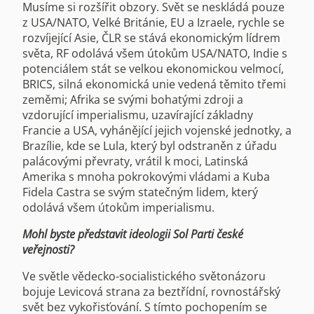
Musíme si rozšířit obzory. Svět se neskládá pouze
z USA/NATO, Velké Británie, EU a Izraele, rychle se
rozvíjející Asie, ČLR se stává ekonomickým lídrem
světa, RF odolává všem útokům USA/NATO, Indie s
potenciálem stát se velkou ekonomickou velmocí,
BRICS, silná ekonomická unie vedená těmito třemi
zeměmi; Afrika se svými bohatými zdroji a
vzdorující imperialismu, uzavírající základny
Francie a USA, vyhánějící jejich vojenské jednotky, a
Brazílie, kde se Lula, který byl odstraněn z úřadu
palácovými převraty, vrátil k moci, Latinská
Amerika s mnoha pokrokovými vládami a Kuba
Fidela Castra se svým statečným lidem, který
odolává všem útokům imperialismu.
Mohl byste představit ideologii Sol Parti české
veřejnosti?
Ve světle vědecko-socialistického světonázoru
bojuje Levicová strana za beztřídní, rovnostářský
svět bez vykořisťování. S tímto pochopením se