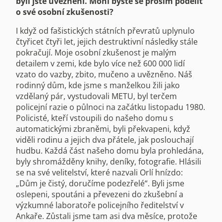
byli jste uvězněni. Mohl byste se prosím podělit
o své osobní zkušenosti?
I když od fašistických státních převratů uplynulo
čtyřicet čtyři let, jejich destruktivní následky stále
pokračují. Moje osobní zkušenost je malým
detailem v zemi, kde bylo více než 600 000 lidí
vzato do vazby, zbito, mučeno a uvězněno. Náš
rodinný dům, kde jsme s manželkou žili jako
vzdělaný pár, vystudovali METU, byl terčem
policejní razie o půlnoci na začátku listopadu 1980.
Policisté, kteří vstoupili do našeho domu s
automatickými zbraněmi, byli překvapeni, když
viděli rodinu a jejich dva přátele, jak poslouchají
hudbu. Každá část našeho domu byla prohledána,
byly shromážděny knihy, deníky, fotografie. Hlásili
se na své velitelství, které nazvali Orlí hnízdo:
„Dům je čistý, doručíme podezřelé“. Byli jsme
oslepeni, spoutáni a převezeni do zkušební a
výzkumné laboratoře policejního ředitelství v
Ankaře. Zůstali jsme tam asi dva měsíce, protože