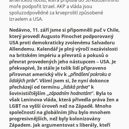
moře podpořit Izrael. AKP a vláda jsou
spoluzodpovědné za krveprolití způsobené
Izraelem a USA.
Nedávno, 11. září jsme si připomněli puč v Chile,
který provedl Augusto Pinochet podporovaný
USA proti demokraticky zvolenému Salvadoru
Allendemu. Kalendář je plný výročí nezávislosti
na britském impériu a převratů a pokusů o
převrat provedených jeho nástupcem – USA. Je
překvapivé, že stále je tolik lidí připraveno
přirovnat americký vliv k „
přinášení pokroku a
lidských práv“
. Všiml jsem si, že nyní dokonce
přecházejí od termínu „
lidská práva
“ k
šovinističtějším „
západním hodnotám
“. Byla to
však Leninova vláda, která přivedla práva žen a
LGBT na vyšší úroveň než na Západě. Mnoho
společností na globálním Jihu bylo mnohem
progresivnějších, než byly kolonizovány
Západem. Jak argumentovat s liberály, kteří