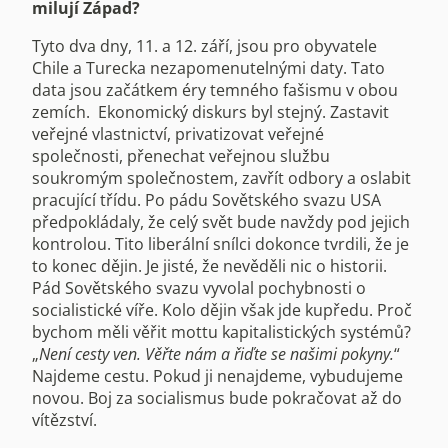
milují Západ?
Tyto dva dny, 11. a 12. září, jsou pro obyvatele
Chile a Turecka nezapomenutelnými daty. Tato
data jsou začátkem éry temného fašismu v obou
zemích. Ekonomický diskurs byl stejný. Zastavit
veřejné vlastnictví, privatizovat veřejné
společnosti, přenechat veřejnou službu
soukromým společnostem, zavřít odbory a oslabit
pracující třídu. Po pádu Sovětského svazu USA
předpokládaly, že celý svět bude navždy pod jejich
kontrolou. Tito liberální snílci dokonce tvrdili, že je
to konec dějin. Je jisté, že nevěděli nic o historii.
Pád Sovětského svazu vyvolal pochybnosti o
socialistické víře. Kolo dějin však jde kupředu. Proč
bychom měli věřit mottu kapitalistických systémů?
„
Není cesty ven. Věřte nám a řiďte se našimi pokyny.
“
Najdeme cestu. Pokud ji nenajdeme, vybudujeme
novou. Boj za socialismus bude pokračovat až do
vítězství.