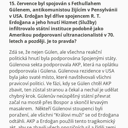
15. července byl spojován s Fethullahem
Gülenem, antikomunistou žijícím v Pensylvánii
v USA. Erdoğan byl dříve spojencem R. T.
Erdoğana a jeho hnutí Hizmet (Služby)
infiltrovalo státní instituce podobně jako
Amerikou podporovaní ultranacionalisté v 70.
letech a později. Je to pravda?
Zdá se, že nejen Gülen, ale všechna reakční
politická hnutí byla podporována Spojenými státy.
Gülenova sekta podporovala AKP, která na oplátku
podporovala i Gülena. Gülenova rezidence v USA
byla jako svaté místo, které navštěvovali všichni
pravicoví politici. Ve fázi, kdy se Gülen chtěl AKP
zbavit, ten zůstal stranou a čekal a nechal je udělat
chybný krok. Gülenův neúspěšný státní převrat
začal na mostě přes Bospor a skončil krvavým
masakrem. Někteří Gülenovi stoupenci byli
poražení, ale všichni “Královi muži” se od Erdoğana
odtáhli. AKP a Erdoğan použili tento tragikomický
akt, aby se zbavili všech opozičních sil a řídili zemi