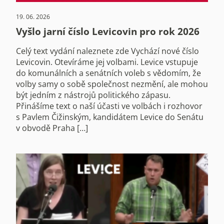
19. 06. 2026
Vyšlo jarní číslo Levicovin pro rok 2026
Celý text vydání naleznete zde Vychází nové číslo
Levicovin. Otevíráme jej volbami. Levice vstupuje
do komunálních a senátních voleb s vědomím, že
volby samy o sobě společnost nezmění, ale mohou
být jedním z nástrojů politického zápasu.
Přinášíme text o naší účasti ve volbách i rozhovor
s Pavlem Čižinským, kandidátem Levice do Senátu
v obvodě Praha […]