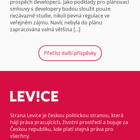
prospěch developerů. Jako podklady pro plánovací
smlouvy s developery budou sloužit pouze
nezávazné studie, nikoli pevná regulace ve
veřejném zájmu. Navíc nebyla do plánu
zapracována valná většina […]
Přečíst další příspěvky
Strana Levice je českou politickou stranou, která
hájí práva pracujících, životní prostředí a bojuje za
Českou republiku, kde platí stejná práva pro
všechny.