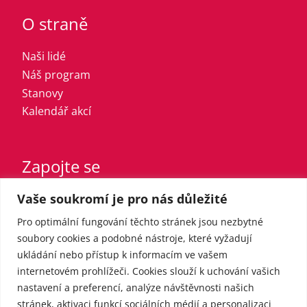
O straně
Naši lidé
Náš program
Stanovy
Kalendář akcí
Zapojte se
Vaše soukromí je pro nás důležité
Vstupte do strany
Registrovaný sympatizant
Pro optimální fungování těchto stránek jsou nezbytné
Přispějte finančně
soubory cookies a podobné nástroje, které vyžadují
ukládání nebo přístup k informacím ve vašem
internetovém prohlížeči. Cookies slouží k uchování vašich
Pro média
nastavení a preferencí, analýze návštěvnosti našich
stránek, aktivaci funkcí sociálních médií a personalizaci