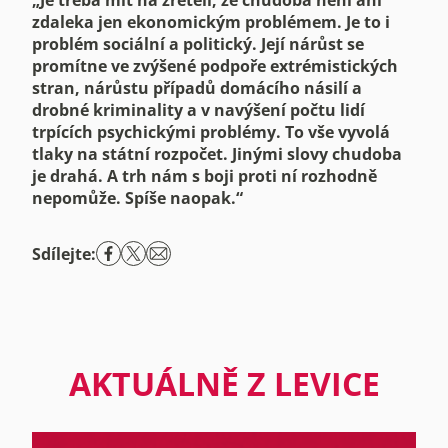
„Je třeba mít na zřeteli, že chudoba není ani
zdaleka jen ekonomickým problémem. Je to i
problém sociální a politický. Její nárůst se
promítne ve zvýšené podpoře extrémistických
stran, nárůstu případů domácího násilí a
drobné kriminality a v navýšení počtu lidí
trpících psychickými problémy. To vše vyvolá
tlaky na státní rozpočet. Jinými slovy chudoba
je drahá. A trh nám s boji proti ní rozhodně
nepomůže. Spíše naopak.“
Sdílejte:
AKTUÁLNĚ Z LEVICE