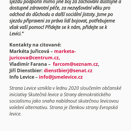
sjezdu podpořili mimo jiné boj za zachování důstojné a
dostupné zdravotní péče, za nezvyšování věku pro
odchod do důchodu a další sociální jistoty. Jsme po
sjezdu připraveni za práva lidí bojovat, potřebujeme
však vaší pomoc! Přidejte se k nám, přidejte se k
Levici.“
Kontakty na citované:
Markéta Juřicová –
marketa-
juricova@centrum.cz,
Vladimír Farana
–
farcom@seznam.cz
,
Jiří Dienstbier:
dienstbierj@senat.cz
Info Levice –
info@jsmelevice.cz
Strana Levice vznikla v lednu 2020 sloučením občanské
iniciativy Skutečná levice a Strany demokratického
socialismu jako snaha nabídnout skutečnou levicovou
volební alternativu. Strana je členkou strany Evropská
levice.