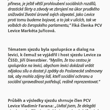
přinese, je ještě větší prohloubení sociálních rozdílů,
drastické škrty a závody ve zbrojení na úkor prudkého
snižování životní úrovně svých obyvatel. Jako Levice
proti tomu budeme bojovat, a to jak v ulicích, tak ve
volbách do Evropského parlamentu,”
říká členka PCV
Levice Markéta Juřicová.
Tématem sjezdu byla spolupráce a dialog na
levici, k čemuž se vyjádřil i host sjezdu Levice za
ČSSD, Jiří Dienstbier.
“Myslím, že tou cestou je
spolupráce na levici, abychom levici dokázali vrátit
nějakou sílu a dostat ji zpátky do Poslanecké sněmovny
tak, aby mohla zájmy lidí, kteří sociální ochranu a
sociální spravedlnost potřebují, reálně reprezentovat.”
Průběh a výsledky sjezdu shrnuje člen PCV
Levice Vladimír Farana:
„Uvítal jsem, že delegáti