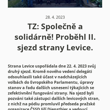
28. 4. 2023
TZ: Společně a
solidárně! Proběhl II.
sjezd strany Levice.
Strana Levice uspořádala dne 22. 4. 2023 svůj
druhý sjezd. Kromě nového vedení delegáti
odsouhlasili také účast v nadcházejících
volbách do Evropského Parlamentu, úpravy
stanov a řadu dalších usnesení týkajících se
zefektivnění fungování strany. Na sjezd byli
pozváni také zástupci dalších levicových stran,
z nichž na pódiu promluvil předseda pražské
organizace ČSSD Jiří Dienstbier a vedoucí