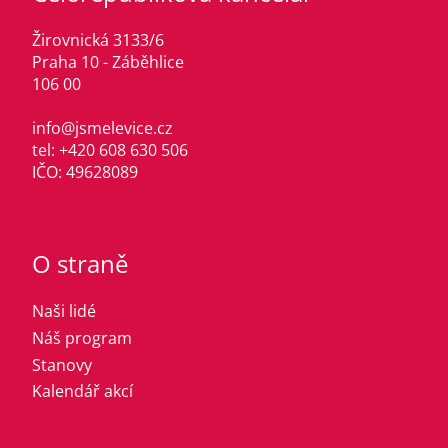
Žirovnická 3133/6
Praha 10 - Záběhlice
106 00
info@jsmelevice.cz
tel: +420 608 630 506
IČO: 49628089
O straně
Naši lidé
Náš program
Stanovy
Kalendář akcí