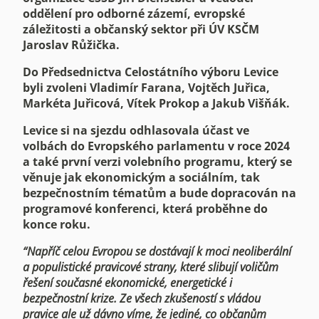
oddělení pro odborné zázemí, evropské
záležitosti a občanský sektor při ÚV KSČM
Jaroslav Růžička.
Do Předsednictva Celostátního výboru Levice
byli zvoleni Vladimír Farana, Vojtěch Juřica,
Markéta Juřicová, Vítek Prokop a Jakub Višňák.
Levice si na sjezdu odhlasovala účast ve
volbách do Evropského parlamentu v roce 2024
a také první verzi volebního programu, který se
věnuje jak ekonomickým a sociálním, tak
bezpečnostním tématům a bude dopracován na
programové konferenci, která proběhne do
konce roku.
“Napříč celou Evropou se dostávají k moci neoliberální
a populistické pravicové strany, které slibují voličům
řešení současné ekonomické, energetické i
bezpečnostní krize. Ze všech zkušeností s vládou
pravice ale už dávno víme, že jediné, co občanům