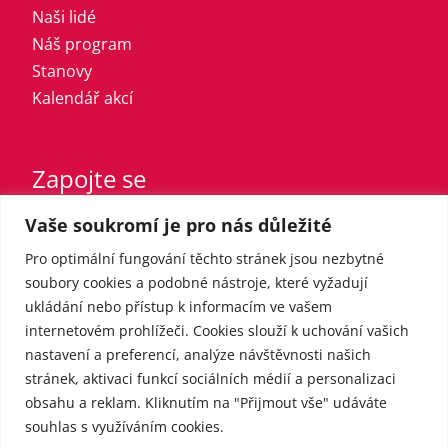
Naši lidé
Náš program
Stanovy
Kalendář akcí
Zapojte se
Vaše soukromí je pro nás důležité
Vstupte do strany
Registrovaný sympatizant
Pro optimální fungování těchto stránek jsou nezbytné
Přispějte finančně
soubory cookies a podobné nástroje, které vyžadují
ukládání nebo přístup k informacím ve vašem
internetovém prohlížeči. Cookies slouží k uchování vašich
Pro média
nastavení a preferencí, analýze návštěvnosti našich
stránek, aktivaci funkcí sociálních médií a personalizaci
obsahu a reklam. Kliknutím na "Přijmout vše" udáváte
Kontakt
souhlas s využíváním cookies.
Tiskové zprávy