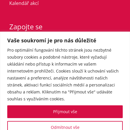
Kalendář akcí
Zapojte se
Vaše soukromí je pro nás důležité
Vstupte do strany
Registrovaný sympatizant
Pro optimální fungování těchto stránek jsou nezbytné
Přispějte finančně
soubory cookies a podobné nástroje, které vyžadují
ukládání nebo přístup k informacím ve vašem
internetovém prohlížeči. Cookies slouží k uchování vašich
Pro média
nastavení a preferencí, analýze návštěvnosti našich
stránek, aktivaci funkcí sociálních médií a personalizaci
obsahu a reklam. Kliknutím na "Přijmout vše" udáváte
Kontakt
souhlas s využíváním cookies.
Tiskové zprávy
Přijmout vše
Odmítnout vše