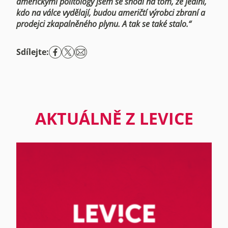
americkými politology jsem se shodl na tom, že jediní,
kdo na válce vydělají, budou američtí výrobci zbraní a
prodejci zkapalněného plynu. A tak se také stalo.“
Sdílejte:
AKTUÁLNĚ Z LEVICE