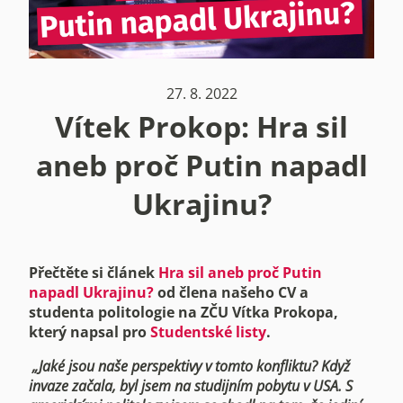
27. 8. 2022
Vítek Prokop: Hra sil
aneb proč Putin napadl
Ukrajinu?
Přečtěte si článek
Hra sil aneb proč Putin
napadl Ukrajinu?
od člena našeho CV a
studenta politologie na ZČU Vítka Prokopa,
který napsal pro
Studentské listy
.
„Jaké jsou naše perspektivy v tomto konfliktu? Když
invaze začala, byl jsem na studijním pobytu v USA. S