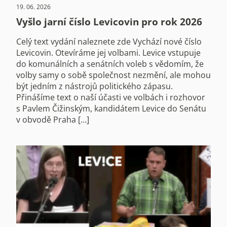
19. 06. 2026
Vyšlo jarní číslo Levicovin pro rok 2026
Celý text vydání naleznete zde Vychází nové číslo
Levicovin. Otevíráme jej volbami. Levice vstupuje
do komunálních a senátních voleb s vědomím, že
volby samy o sobě společnost nezmění, ale mohou
být jedním z nástrojů politického zápasu.
Přinášíme text o naší účasti ve volbách i rozhovor
s Pavlem Čižinským, kandidátem Levice do Senátu
v obvodě Praha […]