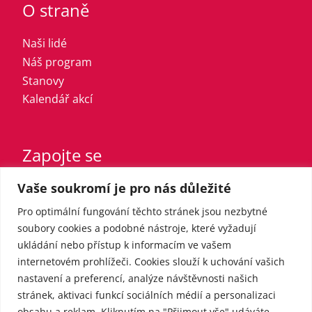
O straně
Naši lidé
Náš program
Stanovy
Kalendář akcí
Zapojte se
Vaše soukromí je pro nás důležité
Vstupte do strany
Registrovaný sympatizant
Pro optimální fungování těchto stránek jsou nezbytné
Přispějte finančně
soubory cookies a podobné nástroje, které vyžadují
ukládání nebo přístup k informacím ve vašem
internetovém prohlížeči. Cookies slouží k uchování vašich
Pro média
nastavení a preferencí, analýze návštěvnosti našich
stránek, aktivaci funkcí sociálních médií a personalizaci
obsahu a reklam. Kliknutím na "Přijmout vše" udáváte