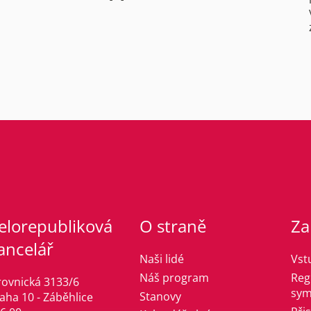
elorepubliková
O straně
Za
ancelář
Naši lidé
Vst
Náš program
Reg
rovnická 3133/6
sym
Stanovy
aha 10 - Záběhlice