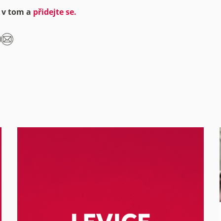
 v tom a
přidejte se.