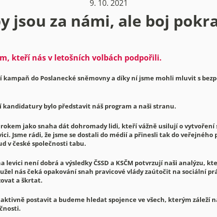
9. 10. 2021
y jsou za námi, ale boj pokr
, kteří nás v letošních volbách podpořili.
ní kampaň do Poslanecké sněmovny a díky ní jsme mohli mluvit s bezp
í kandidatury bylo představit náš program a naši stranu.
 rokem jako snaha dát dohromady lidi, kteří vážně usilují o vytvoření
vici. Jsme rádi, že jsme se dostali do médií a přinesli tak do veřejnéh
ud v české společnosti tabu.
a levici není dobrá a výsledky ČSSD a KSČM potvrzují naši analýzu, kte
užel nás čeká opakování snah pravicové vlády zaútočit na sociální pr
zovat a škrtat.
ktivně postavit a budeme hledat spojence ve všech, kterým záleží n
čnosti.