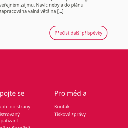
veřejném zájmu. Navíc nebyla do plánu
zapracována valná většina […]
Přečíst další příspěvky
pojte se
Pro média
upte do strany
Kontakt
istrovaný
Tiskové zprávy
patizant