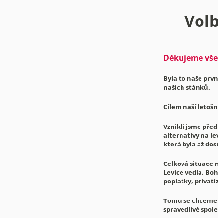
Volb
Děkujeme všem
Byla to naše prv
našich stánků.
Cílem naší letošn
Vznikli jsme před
alternativy na le
která byla až dos
Celková situace n
Levice vedla. Boh
poplatky, privati
Tomu se chceme a
spravedlivé spole