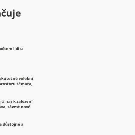
ačuje
očtem lidí u
 skutečné volební
o prostoru témata,
rá nás k založení
áva, závest nové
a důstojné a