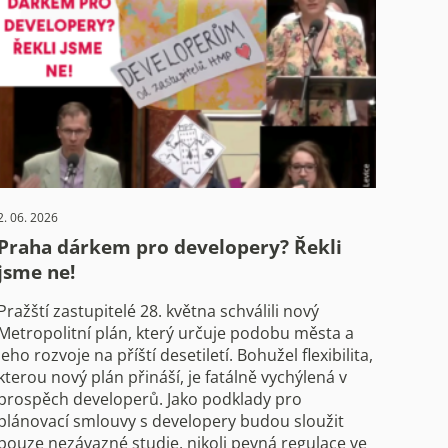
2. 06. 2026
Praha dárkem pro developery? Řekli
jsme ne!
Pražští zastupitelé 28. května schválili nový
Metropolitní plán, který určuje podobu města a
jeho rozvoje na příští desetiletí. Bohužel flexibilita,
kterou nový plán přináší, je fatálně vychýlená v
prospěch developerů. Jako podklady pro
plánovací smlouvy s developery budou sloužit
pouze nezávazné studie, nikoli pevná regulace ve