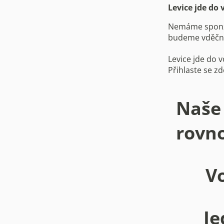
Levice jde do 
Nemáme sponzor
budeme vděční
Levice jde do 
Přihlaste se z
Naše 
rovno
Vo
Je