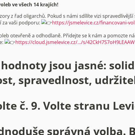
voleb ve všech 14 krajích!
y z řad oligarchů. Pokud s námi sdílíte vizi spravedlivější 
 za vaši podporu:
https://jsmelevice.cz/financovani-vo
voleb otevřeně a odhodlaně. Přidejte se k nám a pomozte n
de:
https://cloud.jsmelevice.cz/…/s/42CkH7S7oH9LEAA
hodnoty jsou jasné: solid
st, spravedlnost, udržite
lte č. 9. Volte stranu Lev
dnoduše správná volba. 