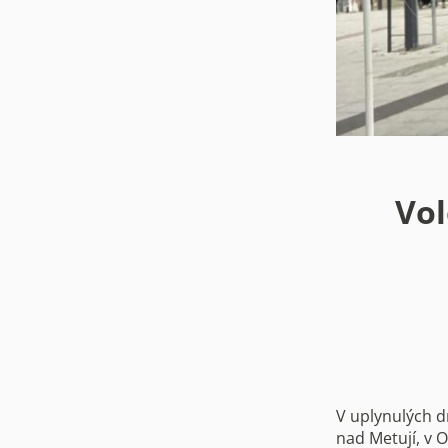
Vol
V uplynulých d
nad Metují, v O