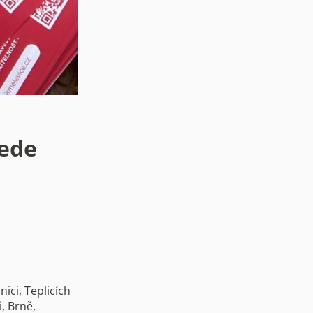
jede
ici, Teplicích
i, Brně,