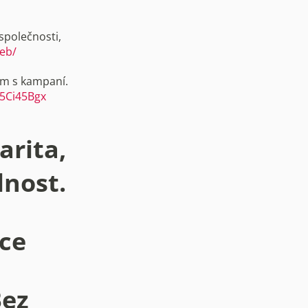
společnosti,
leb/
ám s kampaní.
W5Ci45Bgx
arita,
lnost.
ice
Bez