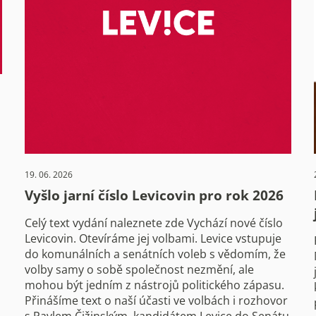
19. 06. 2026
Vyšlo jarní číslo Levicovin pro rok 2026
Celý text vydání naleznete zde Vychází nové číslo
Levicovin. Otevíráme jej volbami. Levice vstupuje
do komunálních a senátních voleb s vědomím, že
volby samy o sobě společnost nezmění, ale
mohou být jedním z nástrojů politického zápasu.
Přinášíme text o naší účasti ve volbách i rozhovor
s Pavlem Čižinským, kandidátem Levice do Senátu