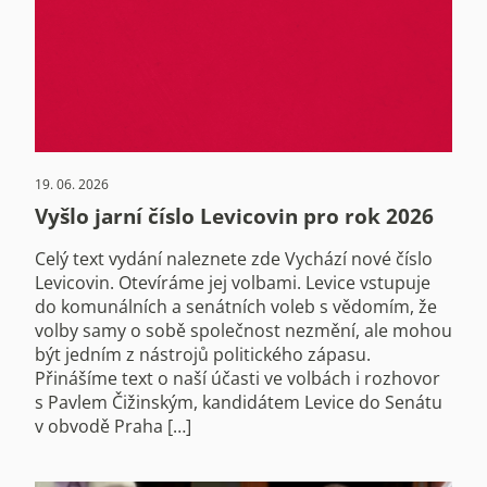
19. 06. 2026
Vyšlo jarní číslo Levicovin pro rok 2026
Celý text vydání naleznete zde Vychází nové číslo
Levicovin. Otevíráme jej volbami. Levice vstupuje
do komunálních a senátních voleb s vědomím, že
volby samy o sobě společnost nezmění, ale mohou
být jedním z nástrojů politického zápasu.
Přinášíme text o naší účasti ve volbách i rozhovor
s Pavlem Čižinským, kandidátem Levice do Senátu
v obvodě Praha […]