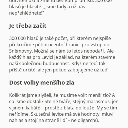
udržitelnost a změnu bez kompromisů. 300 000
hlasů je hlasité: „Jsme tady a už nás
nepřehlédnete!“
Je třeba začít
300 000 hlasů je také počet, při kterém nejspíše
překročíme pětiprocentní hranici pro vstup do
Sněmovny. Možná se nám to letos nepodaří. Ale
každý hlas pro Levici je základ, na kterém stavíme
naši společnou budoucnost. Když ne teď, tak
příště určitě, ale jen pokud zabojujeme už teď.
Dost volby menšího zla
Kolikrát jsme slyšeli, že musíme volit menší zlo? A
co jsme dostali? Stejné tváře, stejný marasmus, jen
v jiném kabátě – prostě z bláta do louže. My se tím
neřídíme. Skutečná levice má své hodnoty, mluví
nahlas a stojí na straně lidí – ne oligarchů.