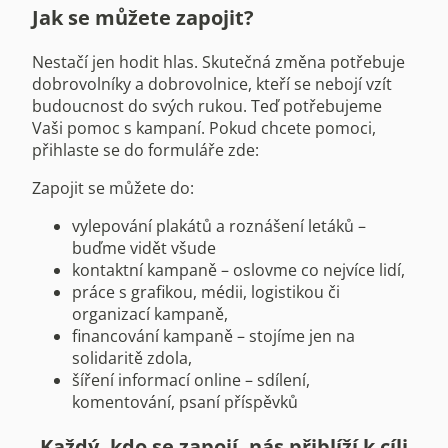
Jak se můžete zapojit?
Nestačí jen hodit hlas. Skutečná změna potřebuje
dobrovolníky a dobrovolnice, kteří se nebojí vzít
budoucnost do svých rukou. Teď potřebujeme
Vaši pomoc s kampaní. Pokud chcete pomoci,
přihlaste se do formuláře zde:
Zapojit se můžete do:
vylepování plakátů a roznášení letáků –
buďme vidět všude
kontaktní kampaně – oslovme co nejvíce lidí,
práce s grafikou, médii, logistikou či
organizací kampaně,
financování kampaně – stojíme jen na
solidaritě zdola,
šíření informací online – sdílení,
komentování, psaní příspěvků
Každý, kdo se zapojí, nás přiblíží k cíli