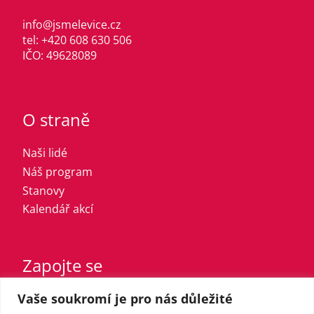
info@jsmelevice.cz
tel: +420 608 630 506
IČO: 49628089
O straně
Naši lidé
Náš program
Stanovy
Kalendář akcí
Zapojte se
Vaše soukromí je pro nás důležité
Vstupte do strany