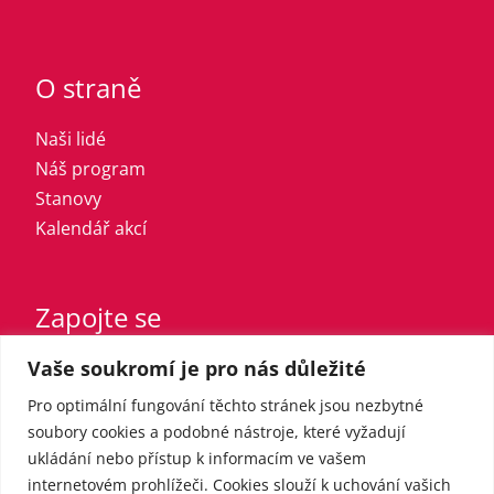
O straně
Naši lidé
Náš program
Stanovy
Kalendář akcí
Zapojte se
Vaše soukromí je pro nás důležité
Vstupte do strany
Registrovaný sympatizant
Pro optimální fungování těchto stránek jsou nezbytné
Přispějte finančně
soubory cookies a podobné nástroje, které vyžadují
ukládání nebo přístup k informacím ve vašem
internetovém prohlížeči. Cookies slouží k uchování vašich