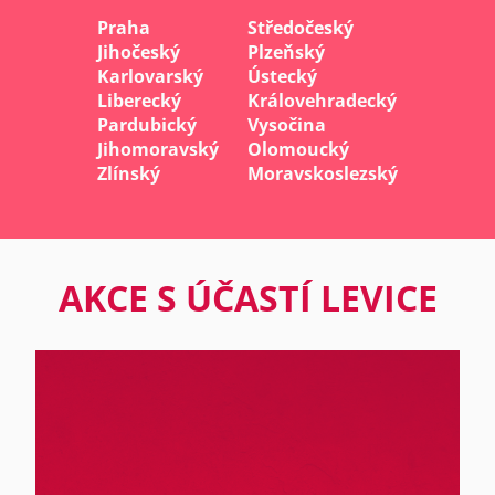
Praha
Středočeský
Jihočeský
Plzeňský
Karlovarský
Ústecký
Liberecký
Královehradecký
Pardubický
Vysočina
Jihomoravský
Olomoucký
Zlínský
Moravskoslezský
AKCE S ÚČASTÍ LEVICE