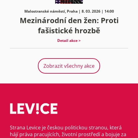
Malostranské náměstí, Praha | 8. 03. 2026 | 14:00
Mezinárodní den žen: Proti
fašistické hrozbě
Detail akce >
Zobrazit všechny akce
Strana Levice je českou politickou stranou, která
hájí práva pracujících, životní prostředí a bojuje za