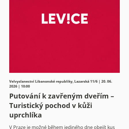
Velvyslanectví Libanonské republiky, Lazarská 11/6 | 20. 06.
2026 | 10:00
Putování k zavřeným dveřím –
Turistický pochod v kůži
uprchlíka
V Praze je možné během jediného dne obejít kus